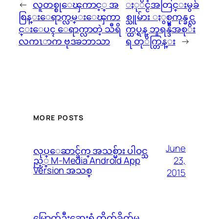
←
လူတစ္စုေၾကာင့္ အ
ႏုိင္ငံအတြင္းမွခ်
စြန္းေရာက္လမ္းေၾကာ
စ္သူမ်ား ႏွစ္မကုန္ခင္လ
င္းေပၚ ေရာက္လာတဲ့ သီရိ
က္ထပ္ရန္ ဘူရန္ဒီအစုိး
လကၤာက ဗုဒၶဘာသာ
ရ တုိက္တြန္း
→
MORE POSTS
June
လုပ္ေဆာင္ခ်က္ အသစ္မ်ား ပါဝင္သ
23,
ည့္ M-Media Android App
Version အသစ္
2015
မြောက်ဦးဆေးရုံ တိုက်ခိုက်မှု