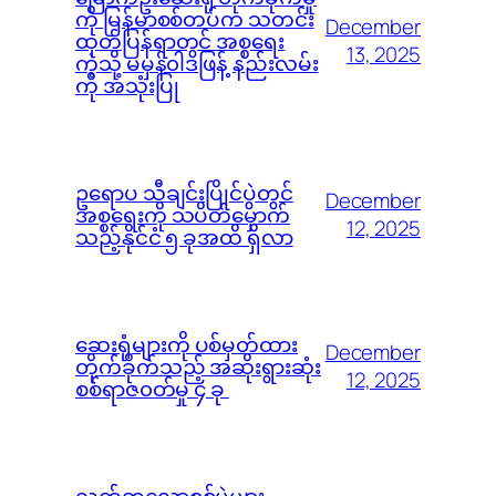
ကို မြန်မာစစ်တပ်က သတင်း
December
ထုတ်ပြန်ရာတွင် အစ္စရေး
13, 2025
ကဲ့သို့ မမှန်၀ါဒဖြန့် နည်းလမ်း
ကို အသုံးပြု
ဥရောပ သီချင်းပြိုင်ပွဲတွင်
December
အစ္စရေးကို သပိတ်မှောက်
12, 2025
သည့်နိုင်ငံ ၅ ခုအထိ ရှိလာ
ဆေးရုံများကို ပစ်မှတ်ထား
December
တိုက်ခိုက်သည့် အဆိုးရွားဆုံး
12, 2025
စစ်ရာဇ၀တ်မှု ၄ ခု