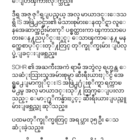
ေျပာၾကားလုိက္သည္။
ဒီရ္ အဇ္ ဇုိရ္ျပည္နယ္ အလ္ မာယာဒင္းေဒသ
ရွိ IS အဖြဲ႕၀င္မ်ား၏ မိသားစုမ်ားေနထုိင္ရာ လူေ
နအေဆာက္အဦးမ်ားကုိ ပစ္မွတ္ထားကာ ၾကာသာပေ
တးေန႔ညပုိင္းႏွင့္ ေသာၾကာေန႔ မန
က္အေစာပုိင္းတုိ႔တြင္ တုိက္ခုိက္မႈမ်ား ျပဳလု
ပ္ခဲ့ျခင္းျဖစ္သည္။
SOHR ၏ အႀကီးအကဲ ရာမီ အဘ္ဒဲလ္ ရဟ္မန္က ေ
သဆံုးသြားသူအမ်ားစုမွာ ဆီးရီးယားႏုိင္ငံ အေ
ရွ႕ေျမာက္ပုိင္း IS အဖြဲ႕႐ံုးစုိက္ရာ ရက္ကာၿ
မိဳ႕မွ အလ္ မာယာဒင္းသုိ႔ ထြက္ေျပးလာ
သည့္ ေမာ္႐ုိကန္မ်ားႏွင့္ ဆီးရီးယားျပည္သူ
မ်ားျဖစ္သည္ဟု ဆုိသည္။
ပထမတုိက္ခုိက္မႈတြင္ အရပ္သား ၃၅ ဦး ေသ
ဆံုးခဲ့သည္။