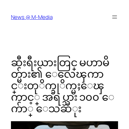
Skip
to
News @ M-Media
content
ဆီးရီးယားတြင္ မဟာမိ
တ္မ်ား၏ ေလေၾကာ
င္းတုိက္ခုိက္မႈေၾ
ကာင့္ အရပ္သား ၁၀၀ ေ
က်ာ္ ေသဆံုး