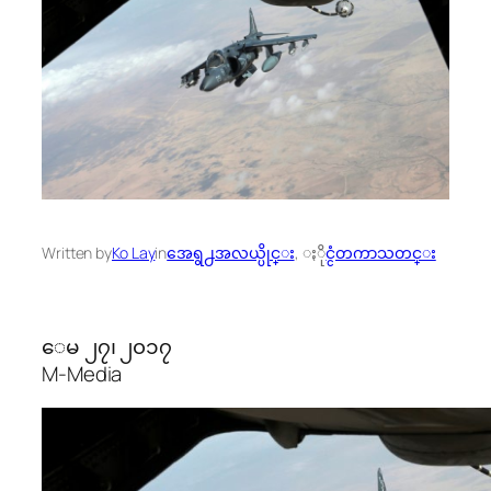
Written by
Ko Lay
in
အေရွ႕အလယ္ပိုင္း
, 
ႏိုင္ငံတကာသတင္း
ေမ ၂၇၊ ၂၀၁၇
M-Media