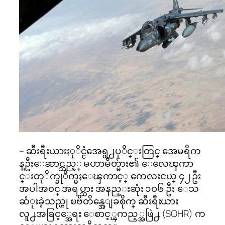
– ဆီးရီးယားႏုိင္ငံအေရွ႕ပုိင္းတြင္ အေမရိက
န္ဦးေဆာင္သည့္ မဟာမိတ္မ်ား၏ ေလေၾကာ
င္းတုိက္ခုိက္မႈေၾကာင့္ ကေလးငယ္ ၄၂ ဦး
အပါအ၀င္ အရပ္သား အနည္းဆုံး ၁၀၆ ဦး ေသ
ဆံုးခဲ့သည္ဟု ၿဗိတိန္အေျခစိုက္ ဆီးရီးယား
လူ႕အခြင့္အေရး ေစာင့္ၾကည့္အဖြဲ႕ (SOHR) က