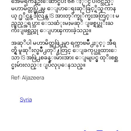
အေမရိကန္ဦးေဆာင္ၿပီး ၆၈ ႏုိင္ငံ ပါ၀င္သည့္
မဟာမိတ္တပ္ဖြဲ႕မွ ေျပာေရးဆုိခြင့္ရိသူ ကာန
ယ္ ႐ုိင္ယန္ ဒီလြန္က IS အားတုိက္ခုိက္မႈအတြင္း မ
ည္သည့္အရပ္သား ေသဆံုးမႈမဆုိ ျဖစ္ရပ္ဆုိးႀ
ကီးျဖစ္သည္ဟု ေျပာၾကားခဲ့သည္။
အဆုိပါ မဟာမိတ္အဖြဲ႕မွာ ရက္ကာၿမိဳ႕ႏွင့္ အီရ
တ္ရွိ မူဆုိးလ္ၿမိဳ႕တုိ႔တြင္ ေျခကုပ္ယူထားေ
သာ IS အဖြဲ႕စခန္းမ်ားအား ေျမျပင္မွ ထုိးစစ္ဆ
င္မႈမ်ားလည္း ျပဳလုပ္ေနသည္။
Ref: Aljazeera
Syria