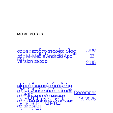
MORE POSTS
June
လုပ္ေဆာင္ခ်က္ အသစ္မ်ား ပါဝင္သ
23,
ည့္ M-Media Android App
Version အသစ္
2015
မြောက်ဦးဆေးရုံ တိုက်ခိုက်မှု
ကို မြန်မာစစ်တပ်က သတင်း
December
ထုတ်ပြန်ရာတွင် အစ္စရေး
13, 2025
ကဲ့သို့ မမှန်၀ါဒဖြန့် နည်းလမ်း
ကို အသုံးပြု