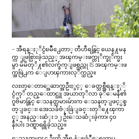
– အီရန္ႏုိင္ငံၿမိဳ႕ေတာ္ တီဟီရန္တြင္ ယေန႔မန
က္က ျဖစ္ပြားခဲ့သည့္ အၾကမ္းဖက္တုိက္ခုိက္မႈ
မွာ မိမိတုိ႔၏လက္ခ်က္ျဖစ္သည္ဟု IS အၾကမ္းဖ
က္အဖြဲ႕က ေျပာၾကားလုိက္သည္။
လႊတ္ေတာ္အေဆာက္အဦးႏွင့္ ေခတ္သစ္အီရန္ႏုိ
င္ငံကုိ တည္ေထာင္သူ အယာတုိလာ ခုိေမနီ၏
ဂူဗိမာန္တြင္ ေသနတ္သမားမ်ားက ေသနတ္ျဖင့္ပစ္ခ
တ္ျခင္း၊ အေသခံဗံုးခြဲျခင္းတုိ႔ေၾကာ
င့္ အနည္းဆံုး ၁၂ ဦးေသဆံုးခဲ့ကာ၊ ၄၀
နီးပါး ဒဏ္ရာရရွိခဲ့သည္။
ေသနတ္သမား ၄ ဦးကို အီရန္လံုၿခံဳေရးတပ္