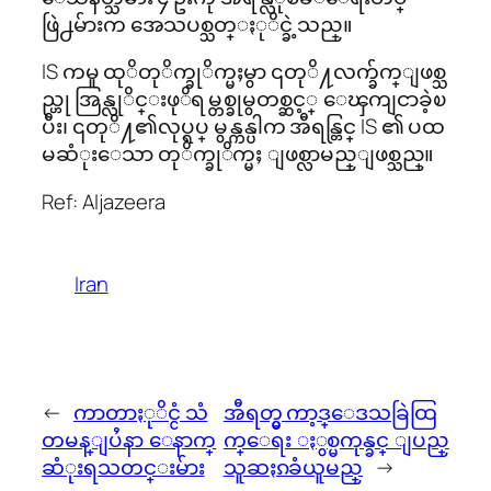
ဖြဲ႕မ်ားက အေသပစ္သတ္ႏုိင္ခဲ့သည္။
IS ကမူ ထုိတုိက္ခုိက္မႈမွာ ၎တုိ႔လက္ခ်က္ျဖစ္သ
ည္ဟု အြန္လုိင္းဖုိရမ္တစ္ခုမွတစ္ဆင့္ ေၾကျငာခဲ့ၿ
ပီး၊ ၎တုိ႔၏လုပ္ရပ္ မွန္ကန္ပါက အီရန္တြင္ IS ၏ ပထ
မဆံုးေသာ တုိက္ခုိက္မႈ ျဖစ္လာမည္ျဖစ္သည္။
Ref: Aljazeera
Iran
←
ကာတာႏုိင္ငံ သံ
အီရတ္မွ ကာ့ဒ္ေဒသခြဲထြ
တမန္ျပႆနာ ေနာက္
က္ေရး ႏွစ္မကုန္ခင္ ျပည္
ဆံုးရသတင္းမ်ား
သူဆႏၵခံယူမည္
→