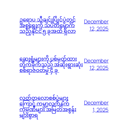
ဥရောပ သီချင်းပြိုင်ပွဲတွင်
December
အစ္စရေးကို သပိတ်မှောက်
12, 2025
သည့်နိုင်ငံ ၅ ခုအထိ ရှိလာ
ဆေးရုံများကို ပစ်မှတ်ထား
December
တိုက်ခိုက်သည့် အဆိုးရွားဆုံး
12, 2025
စစ်ရာဇ၀တ်မှု ၄ ခု
လတ်တလောစစ်ပွဲများ
December
ကြောင့် ကမ္ဘာ့လက်နက်
ကုမ္ပဏီများ အမြတ်အစွန်း
1, 2025
များစွာရ