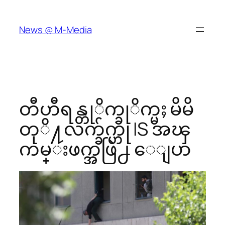
Skip
to
News @ M-Media
content
တီဟီရန္တုိက္ခုိက္မႈ မိမိ
တုိ႔လက္ခ်က္ဟု IS အၾ
ကမ္းဖက္အဖြဲ႕ ေျပာ