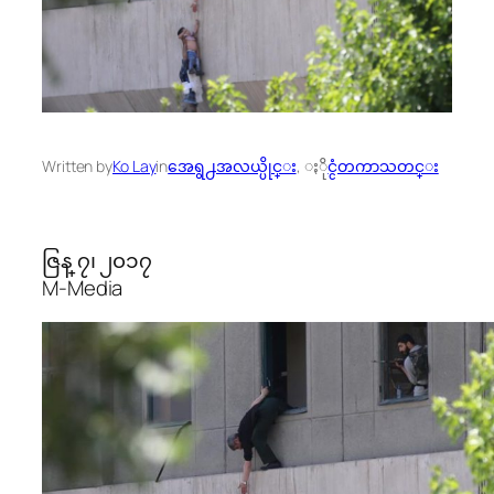
Written by
Ko Lay
in
အေရွ႕အလယ္ပိုင္း
, 
ႏိုင္ငံတကာသတင္း
ဇြန္ ၇၊ ၂၀၁၇
M-Media