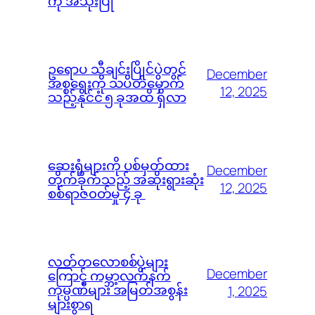
ကို အသုံးပြု
ဥရောပ သီချင်းပြိုင်ပွဲတွင်
December
အစ္စရေးကို သပိတ်မှောက်
12, 2025
သည့်နိုင်ငံ ၅ ခုအထိ ရှိလာ
ဆေးရုံများကို ပစ်မှတ်ထား
December
တိုက်ခိုက်သည့် အဆိုးရွားဆုံး
12, 2025
စစ်ရာဇ၀တ်မှု ၄ ခု
လတ်တလောစစ်ပွဲများ
December
ကြောင့် ကမ္ဘာ့လက်နက်
ကုမ္ပဏီများ အမြတ်အစွန်း
1, 2025
များစွာရ