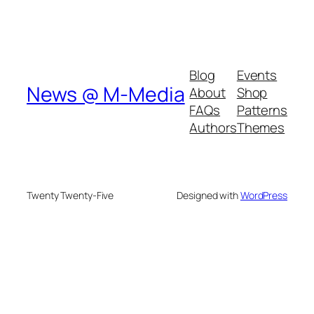
Blog
Events
News @ M-Media
About
Shop
FAQs
Patterns
Authors
Themes
Twenty Twenty-Five
Designed with
WordPress