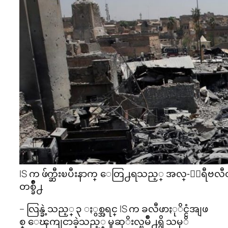
IS က ဖ်က္ဆီးၿပီးနာက္ ေတြ႕ရသည့္ အလ္-ႏူရီဗလ
တစ္ခ်ိဳ႕
– လြန္ခဲ့သည့္ ၃ ႏွစ္အရင္ IS က ခလီဖာႏုိင္ငံအျဖ
စ္ ေၾကျငာခဲ့သည့္ မူဆုိးလ္ၿမိဳ႕ရွိ သမုိ