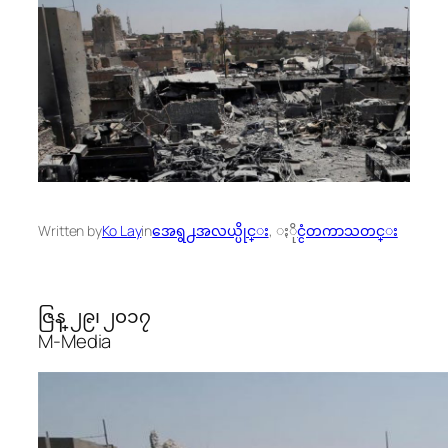
Written by
Ko Lay
in
အေရွ႕အလယ္ပိုင္း
, 
ႏိုင္ငံတကာသတင္း
ဇြန္ ၂၉၊ ၂၀၁၇
M-Media