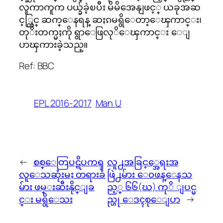
လူကာကူက ပယ္ခ်ခဲ့ၿပီး မိမိအေနျဖင့္ ယခုအဆ
င့္တြင္ ဆက္ေနရန္ ဆႏၵမရွိေတာ့ေၾကာင္း၊
တုိးတက္မႈကို ရွာေဖြလုိေၾကာင္း ေျ
ပာၾကားခဲ့သည္။
Ref: BBC
EPL 2016-2017
Man U
←
စစ္ေတြပဋိပကၡ
လူ႕အခြင့္အေရးအ
လူေသဆုံးမႈ တရားခံ
ဖြဲ႕မ်ား ေ၀ဖန္ေနသ
မ်ား ဖမ္းဆီးနိုင္ျခ
ည့္ ၆၆(ဃ) ကုိ ျပင္မ
င္း မရွိေသး
ည္ဟု ေဒၚစုေျပာ
→