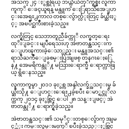
အသက္ ၂၄ ႏွစ္အရြယ္ ဘယ္လ္ဂ်ီယံတုိက္စစ္မွဴး လူကာ
ကူကုိ ေခၚယူရန္ မန္ယူက ေႏြရာသီအေျပာ
င္းအေရႊ႕ကာလ တစ္ေလွ်ာက္လံုးတြင္ ခ်ယ္ဆီးႏွ
င့္ အၿပိဳင္ႀကိဳးစားခဲ့သည္။
လက္ရွိတြင္ သေဘာတူညီခ်က္ကုိ လက္မွတ္ေရး
ထုိးျခင္း မျပဳရေသးဟု အဲဗာတန္အသင္းက
ေျပာၾကားခဲ့ေသာ္လည္း မန္ယူအသင္း၏
ရာသီႀကိဳေျခစမ္းပြဲအျဖစ္ တနဂၤေႏြေ
န႔ အေမရိကန္သုိ႔ မသြားေရာက္မီ ေရာက္လာဖြ
ယ္ ရွိေနသည္။
လူကာကူမွာ ၂၀၁၁ ခုႏွစ္က အန္ဒါလက္ခ်္အသင္းမွ ခ်
ယ္ဆီးသို႔ ေျပာင္းေရႊ႕ခဲ့ၿပီး ေမာ္ရင္ဟုိလ
က္ထက္ ၂၀၁၄ ခုႏွစ္တြင္ ေပါ ၂၈ သန္းျဖင့္ အဲ
ဗာတန္သုိ႔ ေရာက္ရွိခဲ့သည္။
အဲဗာတန္အသင္း၏ သမုိင္းတစ္ေလွ်ာက္ အျမ
င့္ဆံုး ကမ္းလွမ္းမႈကုိ ၿပီးခဲ့သည့္ႏွစ္တြင္