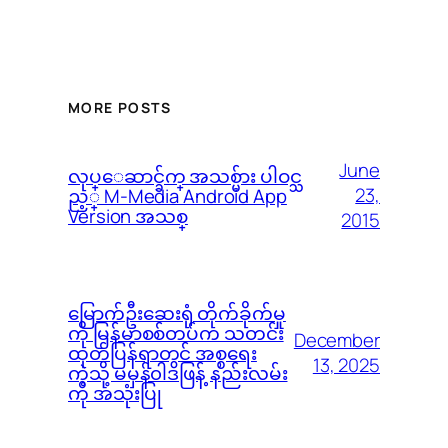
MORE POSTS
June
လုပ္ေဆာင္ခ်က္ အသစ္မ်ား ပါဝင္သ
23,
ည့္ M-Media Android App
Version အသစ္
2015
မြောက်ဦးဆေးရုံ တိုက်ခိုက်မှု
ကို မြန်မာစစ်တပ်က သတင်း
December
ထုတ်ပြန်ရာတွင် အစ္စရေး
13, 2025
ကဲ့သို့ မမှန်၀ါဒဖြန့် နည်းလမ်း
ကို အသုံးပြု