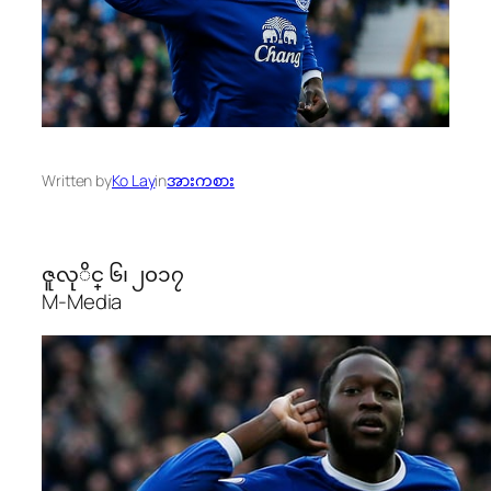
Written by
Ko Lay
in
အားကစား
ဇူလုိင္ ၆၊ ၂၀၁၇
M-Media