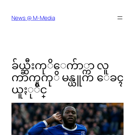
Skip
to
News @ M-Media
content
ခ်ယ္ဆီးကုိေက်ာ္ကာ လူ
ကာကူကုိ မန္ယူက ေခၚ
ယူႏုိင္