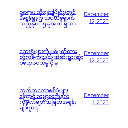
ဥရောပ သီချင်းပြိုင်ပွဲတွင်
December
အစ္စရေးကို သပိတ်မှောက်
12, 2025
သည့်နိုင်ငံ ၅ ခုအထိ ရှိလာ
ဆေးရုံများကို ပစ်မှတ်ထား
December
တိုက်ခိုက်သည့် အဆိုးရွားဆုံး
12, 2025
စစ်ရာဇ၀တ်မှု ၄ ခု
လတ်တလောစစ်ပွဲများ
December
ကြောင့် ကမ္ဘာ့လက်နက်
ကုမ္ပဏီများ အမြတ်အစွန်း
1, 2025
များစွာရ