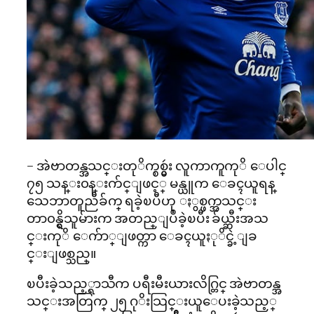
– အဲဗာတန္အသင္းတုိက္စစ္မွဴး လူကာကူကုိ ေပါင္
၇၅ သန္း၀န္းက်င္ျဖင့္ မန္ယူက ေခၚယူရန္
သေဘာတူညီခ်က္ ရခဲ့ၿပီဟု ႏွစ္ဖက္အသင္း
တာ၀န္ရွိသူမ်ားက အတည္ျပဳခဲ့ၿပီး ခ်ယ္ဆီးအသ
င္းကုိ ေက်ာ္ျဖတ္ကာ ေခၚယူႏုိင္ခဲ့ျခ
င္းျဖစ္သည္။
ၿပီးခဲ့သည့္ရာသီက ပရီးမီးယားလိဂ္တြင္ အဲဗာတန္အ
သင္းအတြက္ ၂၅ ဂုိးသြင္းယူေပးခဲ့သည့္