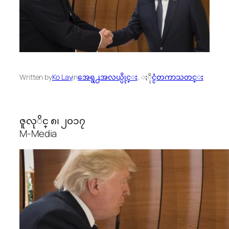
Written by
Ko Lay
in
အေရွ႕အလယ္ပိုင္း
, 
ႏိုင္ငံတကာသတင္း
ဇူလုိင္ ၈၊ ၂၀၁၇
M-Media