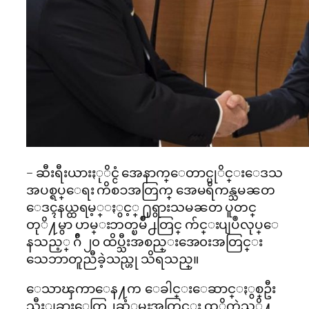
– ဆီးရီးယားႏုိင္ငံ အေနာက္ေတာင္ပုိင္းေဒသ
အပစ္ရပ္ေရး ကိစၥအတြက္ အေမရိကန္သမၼတ
ေဒၚနယ္ထရမ့္ႏွင့္ ႐ုရွားသမၼတ ပူတင္
တုိ႔မွာ ဟမ္းဘတ္ၿမိဳ႕တြင္ က်င္းပျပဳလုပ္ေ
နသည့္ ဂ်ီ ၂၀ ထိပ္သီးအစည္းအေ၀းအတြင္း
သေဘာတူညီခဲ့သည္ဟု သိရသည္။
ေသာၾကာေန႔က ေခါင္းေဆာင္ႏွစ္ဦး
သီးျခားေတြ႕ဆံုမႈအတြင္း ထုိကဲ့သုိ႔