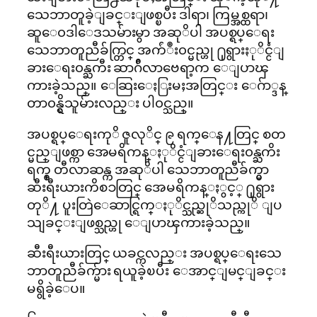
သေဘာတူခဲ့ျခင္းျဖစ္ၿပီး ဒါရာ၊ ကြမ္အစ္ထရာ၊
ဆူေ၀ဒါေဒသမ်ားမွာ အဆုိပါ အပစ္ရပ္ေရး
သေဘာတူညီခ်က္တြင္ အက်ံဳး၀င္မည္ဟု ႐ုရွားႏုိင္ငံျ
ခားေရး၀န္ႀကီး ဆာဂ်ီလာဗေရာ့က ေျပာၾ
ကားခဲ့သည္။ ေဆြးေႏြးမႈအတြင္း ေဂ်ာ္ဒန္
တာ၀န္ရွိသူမ်ားလည္း ပါ၀င္သည္။
အပစ္ရပ္ေရးကုိ ဇူလုိင္ ၉ ရက္ေန႔တြင္ စတ
င္မည္ျဖစ္ကာ အေမရိကန္ႏုိင္ငံျခားေရး၀န္ႀကိး
ရက္စ္ တီလာဆန္က အဆုိပါ သေဘာတူညီခ်က္မွာ
ဆီးရီးယားကိစၥတြင္ အေမရိကန္ႏွင့္ ႐ုရွား
တုိ႔ ပူးတြဲေဆာင္ရြက္ႏုိင္သည္ဆုိသည္ကုိ ျပ
သျခင္းျဖစ္သည္ဟု ေျပာၾကားခဲ့သည္။
ဆီးရီးယားတြင္ ယခင္ကလည္း အပစ္ရပ္ေရးသေ
ဘာတူညီခ်က္မ်ား ရယူခဲ့ၿပီး ေအာင္ျမင္ျခင္း
မရွိခဲ့ေပ။