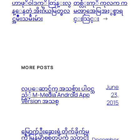
ဟာဖုိ၀ါဒကုိ တြန္းလွ
တစ္လံုးကုိ ကုလက က
န္ေနတဲ့ အိႏၵိယမြတ္စလ
မၻာ့အေမြအႏွစ္စာရ
င္အမ်ိဳးသမီးမ်ား
င္းသြင္း
→
MORE POSTS
June
လုပ္ေဆာင္ခ်က္ အသစ္မ်ား ပါဝင္သ
23,
ည့္ M-Media Android App
Version အသစ္
2015
မြောက်ဦးဆေးရုံ တိုက်ခိုက်မှု
ကို မြန်မာစစ်တပ်က သတင်း
December