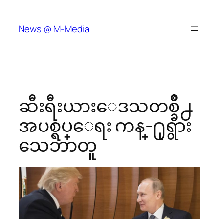
Skip
to
News @ M-Media
content
ဆီးရီးယားေဒသတစ္ခ်ိဳ႕
အပစ္ရပ္ေရး ကန္-႐ုရွား
သေဘာတူ