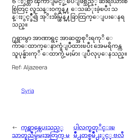
၆ ႏွစ္တာ ၾကာျမင့္ခဲ့ၿပီျဖစ္သည့္ ဆီးရီးယားစ
စ္ပြဲတြင္ လူသန္း၀က္ခန္႔ ေသဆံုးခဲ့ၿပီး သ
န္းႏွင့္ခ်ီ၍ အုိးအိမ္စြန္႔ခြာထြက္ေျပးေနရ
သည္။
႐ုရွားမွာ အာဏာရွင္ အာဆတ္အစုိးရကုိ ေ
က်ာေထာက္ေနာက္ခံျပဳထားၿပီး အေမရိကန္က
သူပုန္မ်ားကုိ ေထာက္ပံ့မႈမ်ား ျပဳလုပ္ေနသည္။
Ref: Aljazeera
Syria
←
ကုရ္အာန္ကေပးသည့္
ပါလက္စတုိင္းၿ
သာတူညီမွ်မႈအတြက္ မ
မိဳ႕တစ္ၿမိဳ႕ႏွင့္ ဗလီ