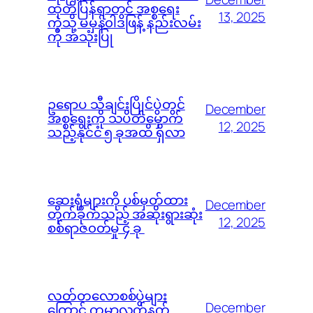
ထုတ်ပြန်ရာတွင် အစ္စရေး
13, 2025
ကဲ့သို့ မမှန်၀ါဒဖြန့် နည်းလမ်း
ကို အသုံးပြု
ဥရောပ သီချင်းပြိုင်ပွဲတွင်
December
အစ္စရေးကို သပိတ်မှောက်
12, 2025
သည့်နိုင်ငံ ၅ ခုအထိ ရှိလာ
ဆေးရုံများကို ပစ်မှတ်ထား
December
တိုက်ခိုက်သည့် အဆိုးရွားဆုံး
12, 2025
စစ်ရာဇ၀တ်မှု ၄ ခု
လတ်တလောစစ်ပွဲများ
December
ကြောင့် ကမ္ဘာ့လက်နက်