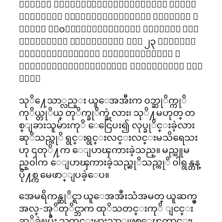
သူမ်ား ၿပီးခဲ့သည့္တစ္ပတ္တြင္ ဆန္းစ
စ္ခဲ့ေသာ သတင္းအခ်က္အလက္အရ ယူေအအီး အ
စုိးရ တာ၀န္ရွိသူမ်ားမွာ ထုိကိစၥ မျဖ
စ္ပြားခင္ တစ္ရက္အလုိ ေမလ ၂၃ ရက္ေန႔က
ကာတာသတင္းဌာနကုိ တုိက္ခုိက္ရန္ ေ
ဆြးေႏြးခဲ့ေၾကာင္းကုိ ေတြ႕ရသည္ဟု ဆုိ
သည္။
သုိ႔ေသာ္လည္း ယူေအအီးက ၀ဘ္ဆုိက္ကုိ
ကုိယ္တုိယ္ တုိက္ခုိက္ခဲ့လား၊ သုိ႔မဟုတ္ တ
စ္ျခားသူမ်ားကုိ ေငြေပး၍ လုပ္ခုိင္းခဲ့လား
ဆုိသည္ကုိ ရွင္းရွင္းလင္းလင္းမသိရေသး
ဟု ၎တုိ႔က ေျပာၾကားခဲ့သည္။ မည္သူမ
ည္၀ါက ေျပာၾကားခဲ့သည္ဆုိသည္ကုိ ၀ါရွန္တန္
ပို႔စ္က မေဖာ္ျပခဲ့ေပ။
အေမရိကန္ဆုိင္ရာ ယူေအအီးသံအမတ္ ယူဆက္ဖ္
အလ္-အုိတုိင္ဘာက ထုိသတင္းကုိ ျငင္း
ဆုိခဲ့ၿပီး သတင္းမွားသာျဖစ္ေၾကာင္း၊