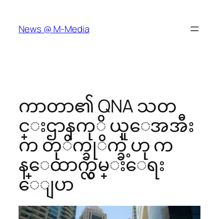
Skip
to
News @ M-Media
content
ကာတာ၏ QNA သတ
င္းဌာနကုိ ယူေအအီး
က တုိက္ခုိက္ခဲ့ဟု က
န္ေထာက္လွမ္းေရး
ေျပာ