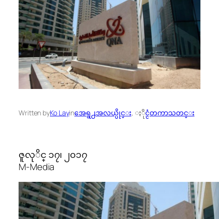
Written by
Ko Lay
in
အေရွ႕အလယ္ပိုင္း
, 
ႏိုင္ငံတကာသတင္း
ဇူလုိင္ ၁၇၊ ၂၀၁၇
M-Media