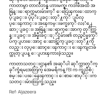
ကာတာမွာ တာလီဘန္မွ ဟားမက္စ္၊ ကဒါဖီအထိ အ
စြန္းေရာက္သမားမ်ားကုိ ေငြေၾကးေထာက္
ပံ့ျခင္း၊ ပံ့ပုိးျခင္းတုိ႔ကုိ ျပဳလု
ပ္ေၾကာင္း၊ အၾကမ္းဖက္မႈကုိ လႈံ႕ေ
ဆာ္ျခင္း၊ အစြန္းေရာက္ေအာက္ တုိက္တြ
န္းျခင္း၊ အိမ္နီးခ်င္းႏုိင္ငံမ်ား၏ တည္ၿငိမ္မႈကုိ
ပ်က္ျပားေအာင္ ေဆာင္ရြက္ျခင္းတုိ႔ကို
လည္း လုပ္ေဆာင္ေၾကာင္း ေၾကျငာခ်
က္ထုတ္ျပန္ ေျပာၾကားခဲ့သည္။
ကာတာသတင္းဌာန၏ အဆုိပါ ဆုိက္ဘာတုိက္
ခုိက္ခံရမႈအတြက္ အေမရိကန္ FBI က ကူညီစံု
စမ္းေပးေနေၾကာင္း ေစာေစာပုိင္းက
သတင္းမ်ားထြက္ခဲ့သည္။
Ref: Aljazeera