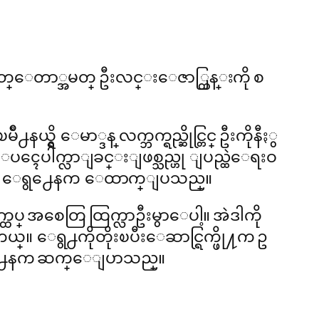
ႊတ္ေတာ္အမတ္ ဦးလင္းေဇာ္ထြန္းကို စ
ရွိ ေမာ္ဒန္ လက္ဘက္ရည္ဆိုင္တြင္ ဦးကိုနီႏွ
ေပၚေပါက္လာျခင္းျဖစ္သည္ဟု ျပည္ထဲေရးဝ
င္း ေရွ႕ေနက ေထာက္ျပသည္။
ပ္ အစေတြ ထြက္လာဦးမွာေပါ့။ အဲဒါကို
 ေရွ႕ကိုတိုးၿပီးေဆာင္ရြက္ဖို႔က ဥ
ရွ႕ေနက ဆက္ေျပာသည္။