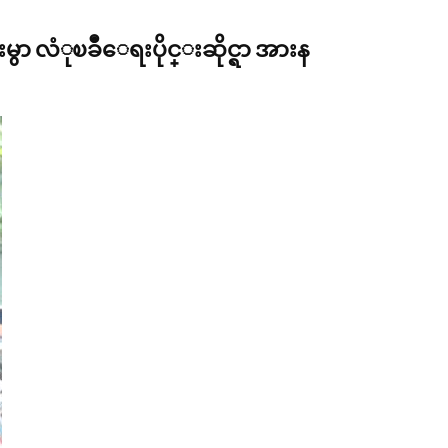
ာ လံုၿခဳံေရးပိုင္းဆိုင္ရာ အားန