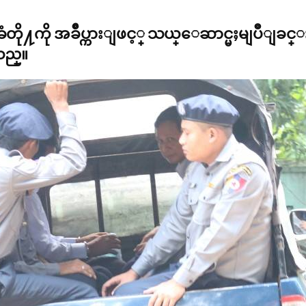
ု႔ကို အခ်ဳပ္ကားျဖင့္ သယ္ေဆာင္မႈမျပဳျခင္းမွ
သည္။