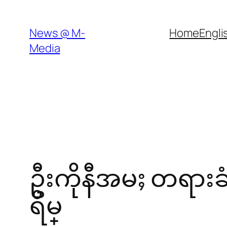
Skip
to
News @ M-
Home
Engli
content
Media
ဦးကိုနီအမႈ တရားခ
ရိမ္