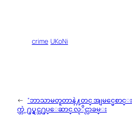
crime
UKoNi
←
“ဘာသာမတူတာနဲ႔တင္ အျမင္မေစာင္း
က္တဲ့ ႐ုပ္ရွင္သ႐ုပ္ေဆာင္ လုိင္လာခမ္း