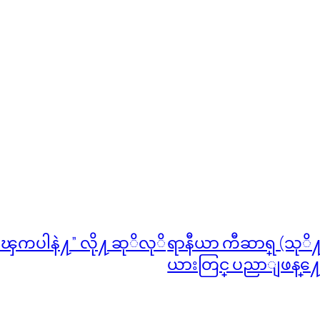
ၾကပါနဲ႔” လို႔ ဆုိလုိ
ရာနီယာ ကီဆာရ္ (သုိ႔
ယားတြင္ ပညာျဖန္႔