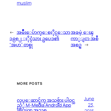
muslim
←
အမ်ိဳးေပ်ာက္ေစႏိုင္ေသာ
အခမဲ့ ေၾ
၁၉၈၂ ႏိုင္ငံသား ဥပေဒ၏
ကာ္ျငာ အစီ
“အဟ” တစ္ခု
အစဥ္
→
MORE POSTS
June
လုပ္ေဆာင္ခ်က္ အသစ္မ်ား ပါဝင္သ
23,
ည့္ M-Media Android App
Version အသစ္