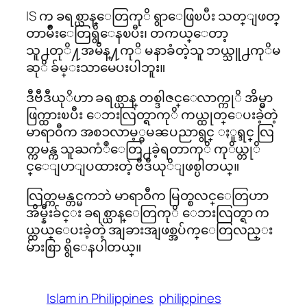
IS က ခရစ္ယာန္ေတြကုိ ရွာေဖြၿပီး သတ္ျဖတ္
တာမ်ိဳးေတြရွိေနၿပီး၊ တကယ္ေတာ့
သူ႕တုိ႔အမိန္႔ကုိ မနာခံတဲ့သူ ဘယ္သူ႕ကုိမ
ဆုိ ခ်မ္းသာမေပးပါဘူး။
ဒီဗီဒီယုိဟာ ခရစ္ယာန္ တစ္ဒါဇင္ေလာက္ကုိ အိမ္မွာ
ဖြက္ထားၿပီး ေဘးလြတ္ရာကုိ ကယ္ထုတ္ေပးခဲ့တဲ့
မာရာ၀ီက အစၥလာမ့္ဓမၼပညာရွင္ ႏူရ္ဒင္ လြ
တ္ကမန္က သူႀကံဳေတြ႕ခဲ့ရတာကုိ ကုိယ္တုိ
င္ေျပာျပထားတဲ့ ဗီဒီယုိျဖစ္ပါတယ္။
လြတ္ကမန္တင္မကဘဲ မာရာ၀ီက မြတ္စလင္ေတြဟာ
အိမ္နီးခ်င္း ခရစ္ယာန္ေတြကုိ ေဘးလြတ္ရာ က
ယ္ထယ္ေပးခဲ့တဲ့ အျခားအျဖစ္အပ်က္ေတြလည္း
မ်ားစြာ ရွိေနပါတယ္။
Islam in Philippines
philippines