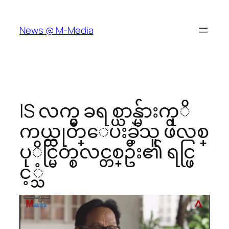
Skip
to
News @ M-Media
content
IS လက္မွ ခရစ္ယာန္မ်ားကုိ
ကယ္ထုတ္ေပးခဲ့သူ ဖိလစ္
ပုိင္မြတ္စလင္တစ္ဦး၏ ရင္ဖြ
င့္သံ