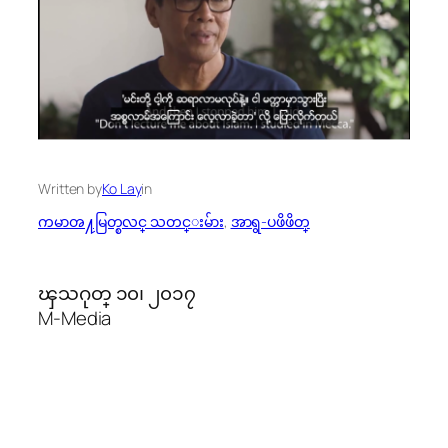
Written by
Ko Lay
in
ကမာၻ႔မြတ္စလင္ သတင္းမ်ား
, 
အာရွ-ပဖိဖိတ္
ၾသဂုတ္ ၁၀၊ ၂၀၁၇
M-Media