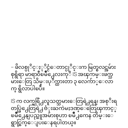
– ဖိလစ္ပုိင္ႏုိင္ငံေတာင္ပုိင္းက မြတ္စလင္အမ်ား
စုရွိရာ မာရာ၀ီၿမိဳ႕ေလးကုိ IS အၾကမ္းဖက္သ
မားေတြ သိမ္းပုိက္ထားတာ ၃ လေက်ာ္ေလာ
က္ ရွိလာပါၿပီ။
IS က လက္မရြံ႕လူသတ္သမားေတြရဲ႕ရန္၊ အစုိးရ
တပ္ဖြဲ႕ေတြရဲ႕ ဗံုးႀကဲမႈဒဏ္ေတြေၾကာင့္
ၿမိဳ႕ေနျပည္သူအမ်ားစုဟာ ၿမိဳ႕ကေန တိမ္းေ
ရွာင္ထြက္ေျပးေနရပါတယ္။