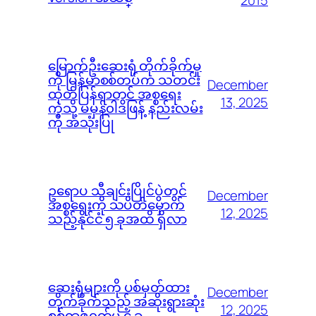
2015
မြောက်ဦးဆေးရုံ တိုက်ခိုက်မှု
ကို မြန်မာစစ်တပ်က သတင်း
December
ထုတ်ပြန်ရာတွင် အစ္စရေး
13, 2025
ကဲ့သို့ မမှန်၀ါဒဖြန့် နည်းလမ်း
ကို အသုံးပြု
ဥရောပ သီချင်းပြိုင်ပွဲတွင်
December
အစ္စရေးကို သပိတ်မှောက်
12, 2025
သည့်နိုင်ငံ ၅ ခုအထိ ရှိလာ
ဆေးရုံများကို ပစ်မှတ်ထား
December
တိုက်ခိုက်သည့် အဆိုးရွားဆုံး
12, 2025
စစ်ရာဇ၀တ်မှု ၄ ခု