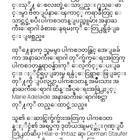
င္းသုိ႔ ေစလႊတ္ခဲ့ေသာ္လည္း ႐ုသ္ေဖာ
င္းမွာ ဗီဇာျပႆနာေၾကာင့္ ကရာခ်ီတြင္ ေ
သာင္တင္ခဲ့ၿပီး ပါကစၥတန္ျပည္သူမ်ား အနာႀ
ကီးေရာဂါ ခံစားေနရမႈကုိ ေတြ႕ရွိခဲ့ျခ
င္း ျဖစ္သည္။
ထုိ႔ေနာက္ သူမမွာ ပါကစၥတန္တြင္ အေျခခ်
ကာ အနာႀကီးေရာဂါ တုိက္ဖ်က္ေရးအတြက္
ပါကစၥတန္ဆရာ၀န္မ်ားကုိ ေလ့က်င့္ေပးျခ
င္း၊ ႏုိင္ငံရပ္ျခားမွ ရန္ပံုေငြရွာေဖြျခင္း
တုိ႔ကို ျပဳလုပ္ကာ ပါကစၥတန္ အမ်ိဳးသား အ
နာႀကီးေရာဂါ ထိန္းခ်ဳပ္ေရးအဖြဲ႕ႏွင့္
Marie Adelaide အနာႀကီးေရာဂါစင္တာ
တုိ႔ကုိ တည္ေထာင္ခဲ့သည္။
သူ၏ ေဆာင္ရြက္ခ်က္မ်ားအတြက္ ပါကစၥတ
န္ႏုိင္ငံ၏ အရပ္ဖက္ ဒုတိယအျမင့္ဆံုး ဂုဏ္ျပဳ
ဘြဲ႕တံဆိပ္ Hilal-e-Imtiaz ဆု၊ German Staufer