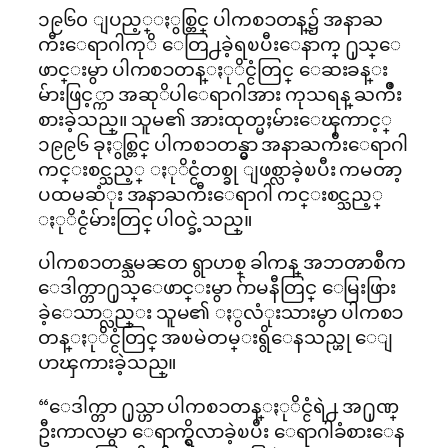
၁၉၆၀ ျပည့္ႏွစ္တြင္ ပါကစၥတန္၌ အနာႀ
ကီးေရာဂါကုိ ေတြ႕ခဲ့ရၿပီးေနာက္ ႐ုသ္ေ
ဖာင္းမွာ ပါကစၥတန္ႏုိင္ငံတြင္ ေဆးခန္း
မ်ားဖြင့္ကာ အဆုိပါေရာဂါအား ကုသရန္ ႀကိဳး
စားခဲ့သည္။ သူမ၏ အားထုတ္မႈမ်ားေၾကာင့္
၁၉၉၆ ခုႏွစ္တြင္ ပါကစၥတန္မွာ အနာႀကီးေရာဂါ
ကင္းစင္သည့္ ႏုိင္ငံတစ္ခု ျဖစ္လာခဲ့ၿပီး ကမၻာ့
ပထမဆံုး အနာႀကီးေရာဂါ ကင္းစင္သည့္
ႏုိင္ငံမ်ားတြင္ ပါ၀င္ခဲ့သည္။
ပါကစၥတန္သမၼတ ရွာဟစ္ ခါကန္ အဘၻာစီက
ေဒါက္တာ႐ုသ္ေဖာင္းမွာ ဂ်ာမနီတြင္ ေမြးဖြား
ခဲ့ေသာ္လည္း သူမ၏ ႏွလံုးသားမွာ ပါကစၥ
တန္ႏုိင္ငံတြင္ အၿမဲတမ္းရွိေနသည္ဟု ေျ
ပာၾကားခဲ့သည္။
“ေဒါက္တာ ႐ုသ္ဟာ ပါကစၥတန္ႏုိင္ငံရဲ႕ အ႐ုဏ္
ဦးကာလမွာ ေရာက္ရွိလာခဲ့ၿပီး ေရာဂါခံစားေန