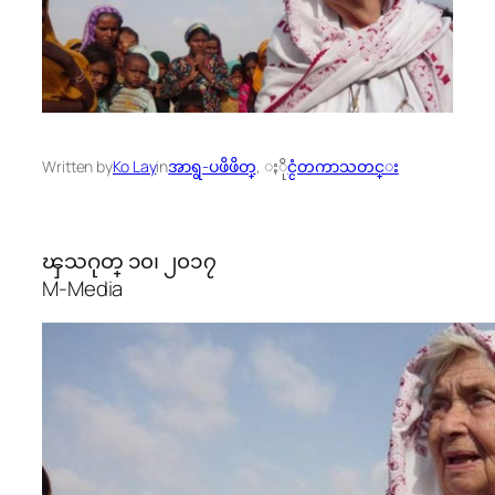
Written by
Ko Lay
in
အာရွ-ပဖိဖိတ္
, 
ႏိုင္ငံတကာသတင္း
ၾသဂုတ္ ၁၀၊ ၂၀၁၇
M-Media