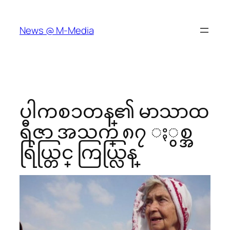
Skip
to
News @ M-Media
content
ပါကစၥတန္၏ မာသာထ
ရီဇာ အသက္ ၈၇ ႏွစ္အ
ရြယ္တြင္ ကြယ္လြန္