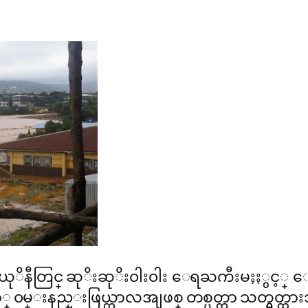
ီယုိနီတြင္ ဆုိးဆုိး၀ါး၀ါး ေရႀကီးမႈႏွင့္
၀မ္းနည္းဖြယ္ကာလအျဖစ္ တစ္ပတ္တာ သတ္မွတ္ထာ