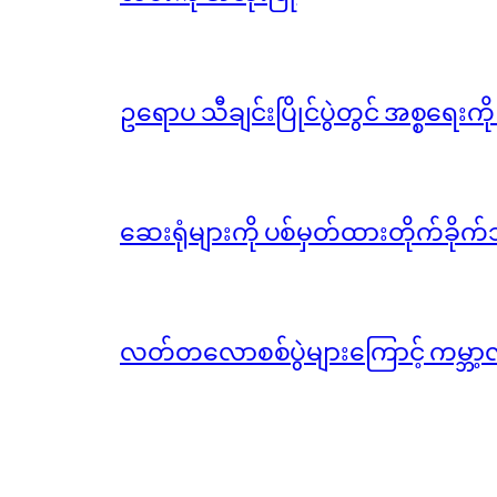
ဥရောပ သီချင်းပြိုင်ပွဲတွင် အစ္စရေးက
ဆေးရုံများကို ပစ်မှတ်ထားတိုက်ခိုက်သ
လတ်တလောစစ်ပွဲများကြောင့် ကမ္ဘာ့