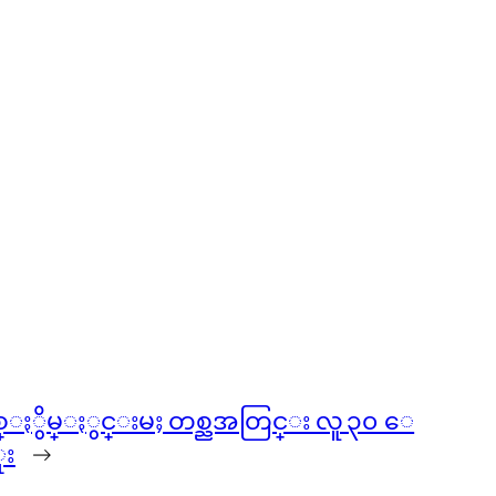
။
းယစ္ႏွိမ္ႏွင္းမႈ တစ္ညအတြင္း လူ ၃၀ ေ
ုး
→