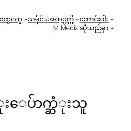
အထွေထွေ
သမိုင်း/အထုပ္ပတ္တိ
ဆောင်းပါး
M-Media ဆိုသည်မှာ
ေပ်ာက္ဆံုးသူ