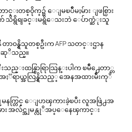
ာင္းတစ္၀ိုက္၌ ေျမၿပိဳမႈမ်ား ျဖစ္ပြား
 သိရွိရျခင္းမရွိေသးဘဲ ေပ်ာက္ဆံုးသူ
ီ တာ၀န္ရွိသူတစ္ဦးက AFP သတင္းဌာန
 ဆုိသည္။
ိးသည္းထန္စြာရြာသြန္းပါက ၿမိဳ႕ေတာ္တ
ႏၱရာယ္အလြန္ရွိသည့္ အေနအထားမ်ိဳးကုိ
နက္တြင္ ေျပာၾကားခဲ့ၿပီး လူအဖြဲ႕အ
်ား အလ်င္အျမန္လုိအပ္ေနေၾကာင္း