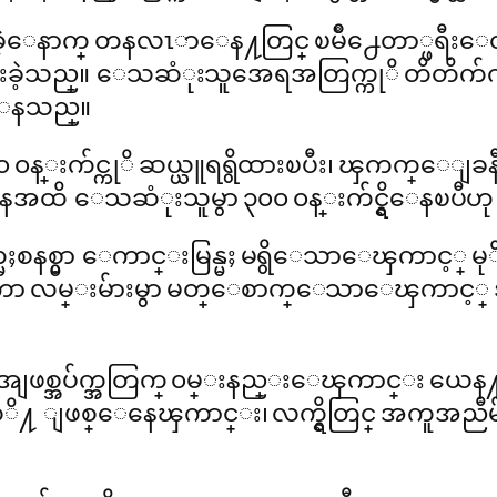
ပီးခဲ့ေနာက္ တနလၤာေန႔တြင္ ၿမိဳ႕ေတာ္ဖရီးေတ
ႀကီးခဲ့သည္။ ေသဆံုးသူအေရအတြက္ကုိ တိတိက်က်
ိေနသည္။
၀ ၀န္းက်င္ကုိ ဆယ္ယူရရွိထားၿပီး၊ ၾကက္ေျခန
ိ ေသဆံုးသူမွာ ၃၀၀ ၀န္းက်င္ရွိေနၿပီဟု
ႈစနစ္မွာ ေကာင္းမြန္မႈ မရွိေသာေၾကာင့္ မု
္ပြားကာ လမ္းမ်ားမွာ မတ္ေစာက္ေသာေၾကာင့္ အ
အျဖစ္အပ်က္အတြက္ ၀မ္းနည္းေၾကာင္း ယေန႔မ
သုိ႔ ျဖစ္ေနေၾကာင္း၊ လက္ရွိတြင္ အကူအညီမ