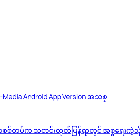
 M-Media Android App Version အသစ္
်မာစစ်တပ်က သတင်းထုတ်ပြန်ရာတွင် အစ္စရေးကဲ့သို့ 