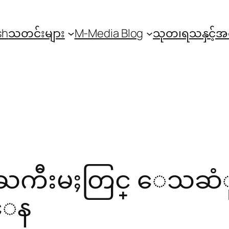
sh
သတင်းများ
M-Media Blog
သုတ၊ရသနှင့်
ႀကီးမႈတြင္ ေသဆံုး
ိေန