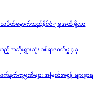
ို သပိတ်မှောက်သည့်နိုင်ငံ ၅ ခုအထိ ရှိလာ
ည့် အဆိုးရွားဆုံး စစ်ရာဇ၀တ်မှု ၄ ခု
လက်နက်ကုမ္ပဏီများ အမြတ်အစွန်းများစွာရ