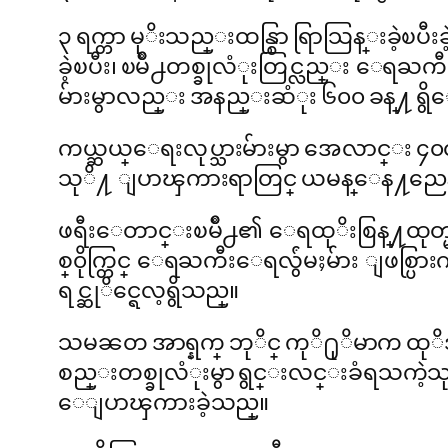
၃ ရက္တာ မုိးသည္းထန္စြာ ရြာသြန္းခဲ့ၿ
ခဲ့ၿပီး၊ ၿမိဳ႕တစ္ခုလံုးတြင္လည္း ေရ
မ်ားမွာလည္း အနည္းဆံုး ၆၀၀ ခန္႔ ရွ
ကယ္ဆယ္ေရးလုပ္သားမ်ားမွာ အေလာင္း ၄၀
သုိ႔ ျပာၾကားရာတြင္ ယမန္ေန႔ညေနအထ
ဖရီးေတာင္းၿမိဳ႕၏ ေရထုိးစြန္႔ထုတ္မ
စ္၀ိုက္တြင္ ေရႀကီးေရလွ်ံမႈမ်ား ျဖစ
ရင္ဆုိင္ရေလ့ရွိသည္။
သမၼတ အာရ္နက္ ဘုိင္ ကုိ႐ုိမာက ထုိ
စည္းတစ္ခုလံုးမွာ ရွင္းလင္းခံရသကဲ့
ေျပာၾကားခဲ့သည္။