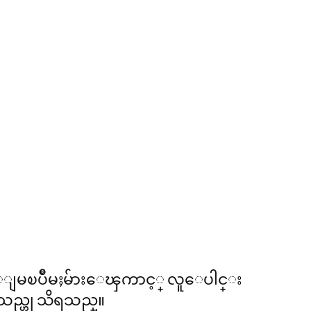
 ေျမၿပိဳမႈမ်ားေၾကာင့္ လူေပါင္း
းသည္ဟု သိရသည္။