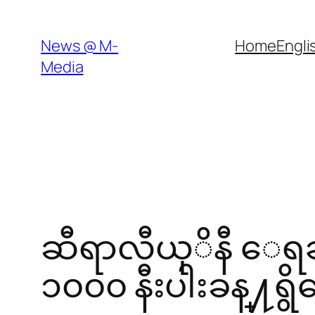
Skip
to
News @ M-
Home
Engli
content
Media
ဆီရာလီယုိနီ ေရ
၁၀၀၀ နီးပါးခန္႔ရွ