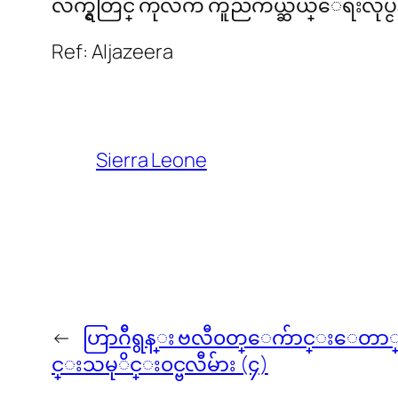
လက္ရွိတြင္ ကုလက ကူညီကယ္ဆယ္ေရးလုပ္
Ref: Aljazeera
Sierra Leone
←
ဟြာဂ်ီရွန္း ဗလီ၀တ္ေက်ာင္းေတာ္ 
င္းသမုိင္း၀င္ဗလီမ်ား (၄)