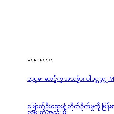
MORE POSTS
လုပ္ေဆာင္ခ်က္ အသစ္မ်ား ပါဝင္သည့္
မြောက်ဦးဆေးရုံ တိုက်ခိုက်မှုကို မြန
လမ်းကို အသုံးပြု