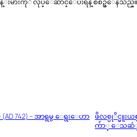
ငန္းမ်ားကုိ လုပ္ေဆာင္ေပးရန္ စီစဥ္ေနသည္
(AD 742) – အာရွမွ ေရွးေဟာ
ဖိလစ္ပုိင္မူ
က်ာ္ ေသဆံ