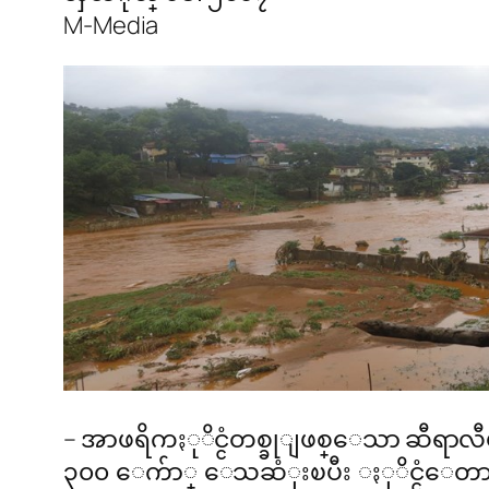
M-Media
– အာဖရိကႏုိင္ငံတစ္ခုျဖစ္ေသာ ဆီရာလ
၃၀၀ ေက်ာ္ ေသဆံုးၿပီး ႏုိင္ငံေတာ္ 