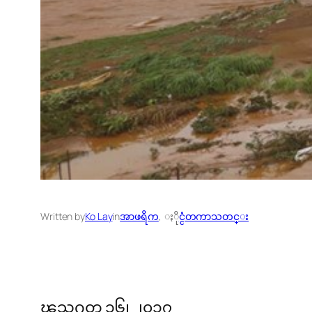
Written by
Ko Lay
in
အာဖရိက
, 
ႏိုင္ငံတကာသတင္း
ၾသဂုတ္ ၁၆၊ ၂၀၁၇