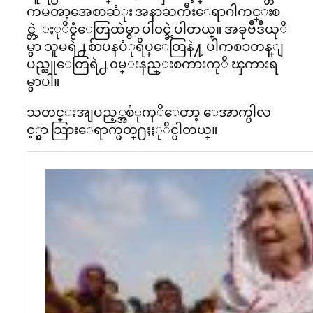
ကမၻာ့အေစာဆံုး အနာႀကီးေရာဂါကင္းစ
င္တဲ့ ႏုိင္ငံေတြထဲမွာ ပါ၀င္ခဲ့ပါတယ္။ အခုဗီဒီယုိ
မွာ သူမရဲ႕ စ်ာပနပံုရိပ္ေတြနဲ႔ ပါကစၥတန္ျ
ပည္သူေတြရဲ႕ ၀မ္းနည္းစကားကုိ ၾကားရ
မွာပါ။
သတင္းအျပည့္အစံုကုိေတာ့ ေအာက္ပါလ
င့္မွာ သြားေရာက္ဖတ္႐ႈႏုိင္ပါတယ္။