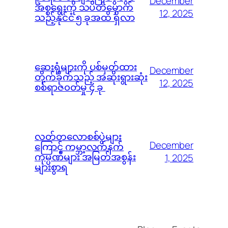
December
အစ္စရေးကို သပိတ်မှောက်
12, 2025
သည့်နိုင်ငံ ၅ ခုအထိ ရှိလာ
ဆေးရုံများကို ပစ်မှတ်ထား
December
တိုက်ခိုက်သည့် အဆိုးရွားဆုံး
12, 2025
စစ်ရာဇ၀တ်မှု ၄ ခု
လတ်တလောစစ်ပွဲများ
December
ကြောင့် ကမ္ဘာ့လက်နက်
ကုမ္ပဏီများ အမြတ်အစွန်း
1, 2025
များစွာရ