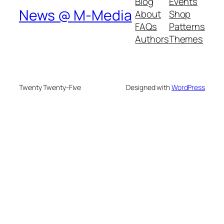
Blog
Events
News @ M-Media
About
Shop
FAQs
Patterns
Authors
Themes
Twenty Twenty-Five
Designed with
WordPress