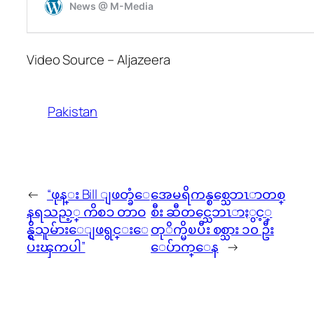
Video Source – Aljazeera
Pakistan
←
“ဖုန္း Bill ျဖတ္ခံေ
အေမရိကန္စစ္သေဘၤာတစ္
နရသည့္ ကိစၥ တာဝ
စီး ဆီတင္သေဘၤာႏွင့္
န္ရွိသူမ်ားေျဖရွင္းေ
တုိက္မိၿပီး စစ္သား ၁၀ ဦး
ပးၾကပါ”
ေပ်ာက္ေန
→