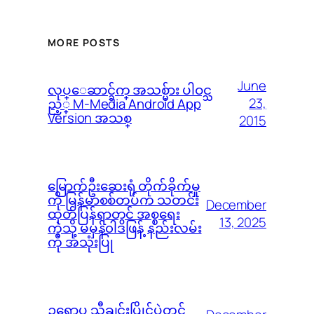
MORE POSTS
June
လုပ္ေဆာင္ခ်က္ အသစ္မ်ား ပါဝင္သ
23,
ည့္ M-Media Android App
Version အသစ္
2015
မြောက်ဦးဆေးရုံ တိုက်ခိုက်မှု
ကို မြန်မာစစ်တပ်က သတင်း
December
ထုတ်ပြန်ရာတွင် အစ္စရေး
13, 2025
ကဲ့သို့ မမှန်၀ါဒဖြန့် နည်းလမ်း
ကို အသုံးပြု
ဥရောပ သီချင်းပြိုင်ပွဲတွင်