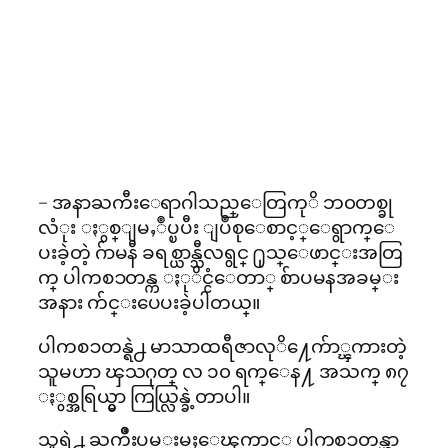
– အနာႀကီးေရာဂါသည္ေတြကုိ ဘ၀တစ္ခု
လံုး ႏွစ္ျမႇဳပ္ၿပီး ျပဳစုေစာင့္ေရွာက္ေ
ပးခဲ့တဲ့ ဂ်ာမနီ ခရစ္ယာန္သီလရွင္ ႐ုသ္ေဖာင္းအတြ
က္ ပါကစၥတန္က ႏုိင္ငံေတာ္ စ်ာပမနအခမ္း
အနား က်င္းပေပးခဲ့ပါတယ္။
ပါကစၥတန္ရဲ႕ မာသာထရီဇာလုိ႔ေက်ာ္ၾကားတဲ့
သူမဟာ ၾသဂုတ္ လ ၁၀ ရက္ေန႔ အသက္ ၈၇
ႏွစ္အရြယ္မွာ ကြယ္လြန္ခဲ့တာပါ။
သူရဲ႕ ႀကိဳးပမ္းမႈေၾကာင့္ ပါကစၥတန္ဟာ