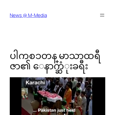
Skip
to
News @ M-Media
content
ပါကစၥတန္ မာသာထရီ
ဇာ၏ ေနာက္ဆံုးခရီး