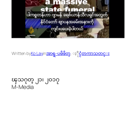
Written by
Ko Lay
in
အာရွ-ပဖိဖိတ္
, 
ႏိုင္ငံတကာသတင္း
ၾသဂုတ္ ၂၁၊ ၂၀၁၇
M-Media