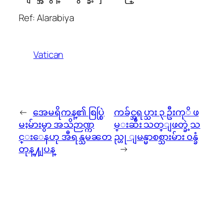
Ref: Alarabiya
Vatican
←
အေမရိကန္၏ စြပ္စြဲ
ကခ်င္အရပ္သား ၃ ဦးကုိ ဖ
မႈမ်ားမွာ အသိဉာဏ္က
မ္းဆီး သတ္ျဖတ္ခဲ့သ
င္းေနဟု အီရန္သမၼတ
ည္ဟု ျမန္မာစစ္သားမ်ား ၀န္ခံ
တုန္႔ျပန္
→