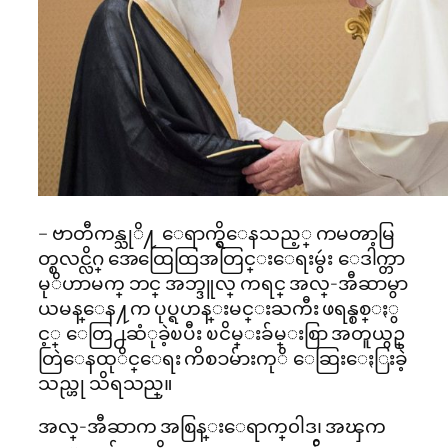
– ဗာတီကန္သုိ႔ ေရာက္ရွိေနသည့္ ကမၻာ့မြ
တ္စလင္လိဂ္ အေထြေထြအတြင္းေရးမွဴး ေဒါက္တာ
မုိဟာမက္ ဘင္ အဘ္ဒူလ္ ကရင္ အလ္-အီဆာမွာ
ယမန္ေန႔က ပုပ္ရဟန္းမင္းႀကီး ဖရန္စစ္ႏွ
င့္ ေတြ႕ဆံုခဲ့ၿပီး ၿငိမ္းခ်မ္းစြာ အတူယွဥ္
တြဲေနထုိင္ေရး ကိစၥမ်ားကုိ ေဆြးေႏြးခဲ့
သည္ဟု သိရသည္။
အလ္-အီဆာက အစြန္းေရာက္၀ါဒ၊ အၾက