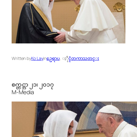
Written by
Ko Lay
in
ဥေရာပ
, 
ႏိုင္ငံတကာသတင္း
စက္တင္ဘာ ၂၁၊ ၂၀၁၇
M-Media