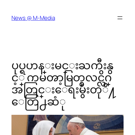
Skip
to
News @ M-Media
content
ပုပ္ရဟန္းမင္းႀကီးနွ
င့္ ကမၻာ့မြတ္စလင္လိဂ္
အတြင္းေရးမွဴးတုိ႔
ေတြ႕ဆံု