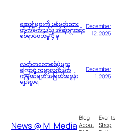
ဆေးရုံများကို ပစ်မှတ်ထား
December
တိုက်ခိုက်သည့် အဆိုးရွားဆုံး
12, 2025
စစ်ရာဇ၀တ်မှု ၄ ခု
လတ်တလောစစ်ပွဲများ
December
ကြောင့် ကမ္ဘာ့လက်နက်
ကုမ္ပဏီများ အမြတ်အစွန်း
1, 2025
များစွာရ
Blog
Events
News @ M-Media
About
Shop