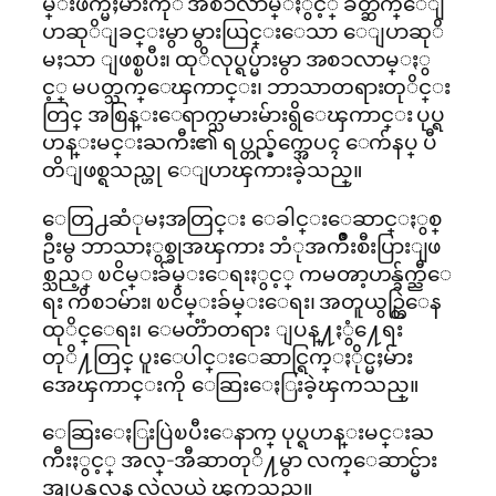
မ္းဖက္မႈမ်ားကုိ အစၥလာမ္ႏွင့္ ခ်ိတ္ဆက္ေျ
ပာဆုိျခင္းမွာ မွားယြင္းေသာ ေျပာဆုိ
မႈသာ ျဖစ္ၿပီး၊ ထုိလုပ္ရပ္မ်ားမွာ အစၥလာမ္ႏွ
င့္ မပတ္သက္ေၾကာင္း၊ ဘာသာတရားတုိင္း
တြင္ အစြန္းေရာက္သမားမ်ားရွိေၾကာင္း ပုပ္ရ
ဟန္းမင္းႀကီး၏ ရပ္တည္ခ်က္အေပၚ ေက်နပ္ ပီ
တိျဖစ္ရသည္ဟု ေျပာၾကားခဲ့သည္။
ေတြ႕ဆံုမႈအတြင္း ေခါင္းေဆာင္ႏွစ္
ဦးမွ ဘာသာႏွစ္ခုအၾကား ဘံုအက်ိဳးစီးပြားျဖ
စ္သည့္ ၿငိမ္းခ်မ္းေရးႏွင့္ ကမၻာ့ဟန္ခ်က္ညီေ
ရး ကိစၥမ်ား၊ ၿငိမ္းခ်မ္းေရး၊ အတူယွဥ္တြဲေန
ထုိင္ေရး၊ ေမတၱာတရား ျပန္႔ႏွံ႔ေရး
တုိ႔တြင္ ပူးေပါင္းေဆာင္ရြက္ႏိုင္မႈမ်ား
အေၾကာင္းကို ေဆြးေႏြးခဲ့ၾကသည္။
ေဆြးေႏြးပြဲၿပီးေနာက္ ပုပ္ရဟန္းမင္းႀ
ကီးႏွင့္ အလ္-အီဆာတုိ႔မွာ လက္ေဆာင္မ်ား
အျပန္အလွန္ လဲလွယ္ခဲ့ၾကသည္။