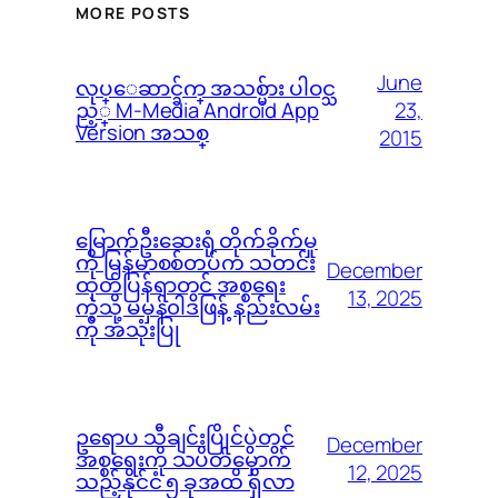
MORE POSTS
June
လုပ္ေဆာင္ခ်က္ အသစ္မ်ား ပါဝင္သ
23,
ည့္ M-Media Android App
Version အသစ္
2015
မြောက်ဦးဆေးရုံ တိုက်ခိုက်မှု
ကို မြန်မာစစ်တပ်က သတင်း
December
ထုတ်ပြန်ရာတွင် အစ္စရေး
13, 2025
ကဲ့သို့ မမှန်၀ါဒဖြန့် နည်းလမ်း
ကို အသုံးပြု
ဥရောပ သီချင်းပြိုင်ပွဲတွင်
December
အစ္စရေးကို သပိတ်မှောက်
12, 2025
သည့်နိုင်ငံ ၅ ခုအထိ ရှိလာ