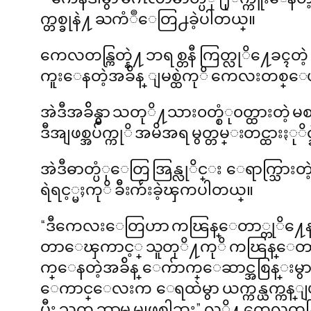
က္တစ္ခုနဲ႔ ႀကံဳေတြ႕ခဲ့ပါတယ္။
ကေလတန္ကြတ္နဲ႔ ဘရစ္တနီ ကြတ္လုိ႔ေခၚတဲ့
ကူးေနတဲ့အခ်ိန္ ျမစ္ထဲကုိ ကေလးတစ
အဲဒီအခ်ိန္မွာ သတုိ႔သား၀တ္စံု၀တ္ထား
ဒီအျဖစ္အပ်က္ကုိ အမိအရ မွတ္တမ္းတင္ထားႏုိင
အဲဒီဓာတ္ပံုေတြ အြန္လုိင္း ေရာက္
ရဲရင့္မႈကုိ ခ်ီးက်ဴးခဲ့ၾကပါတယ္။
“ဒီကေလးေတြဟာ ကၽြန္ေတာ္တုိ႔ေနာက
တာေၾကာင့္ သူတုိ႔ကုိ ကၽြန္ေတာ္
က္ေနတဲ့အခ်ိန္ ေက်ာက္ေဆာင္အစြန္းမ
ေကာင္ေလးက ေရထဲမွာ ယက္ကန္ယက္ကန
ပီး သူက ဘာမွ မျဖစ္ပါဘူး” လုိ႔ ကေလတ