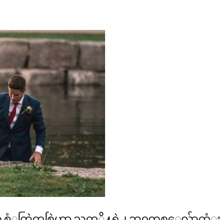
 စံုတြဲတစ္တြဲဟာ သူတုိ႔ရဲ႕ ဘ၀တစ္ေလွ်ာက္လံုး ဂ