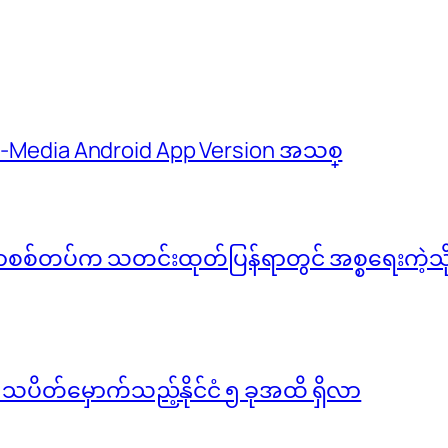
 M-Media Android App Version အသစ္
်မာစစ်တပ်က သတင်းထုတ်ပြန်ရာတွင် အစ္စရေးကဲ့သို့ 
ို သပိတ်မှောက်သည့်နိုင်ငံ ၅ ခုအထိ ရှိလာ