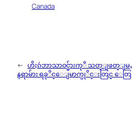
Canada
←
ဟိႏၵဴဘာသာ၀င္မ်ားကုိ သတ္ျဖတ္ျ
နရာမ်ား ရခုိင္ေျမာက္ပုိင္းတြင္ ေတြ႕