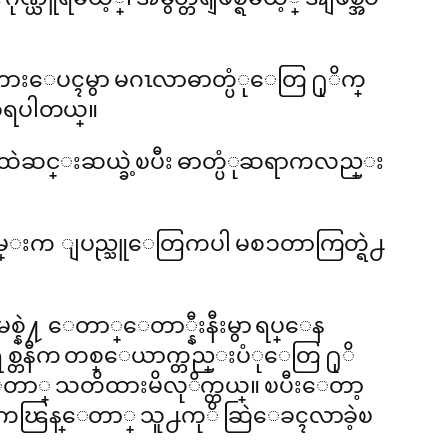
်္တံတားေပၚမွာ မဂၤလာဓာတ္ပံုေတြ ႐ုိက္
့ရပါတယ္။
ေရထဲဆင္းဆယ္ခဲ့ၿပီး ဓာတ္ပံုဆရာကလည္း
၀ွမ္းက ျပည္သူေတြကပါ မစၥတာကြတ္ရဲ႕
ဲ႔ ေတာ္ေတာ္နီးနီးမွာ ရပ္ေန
တနီက တစ္ေယာက္တည္းပံုေတြ ႐ုိ
ေတာ္ သတိထားမိလုိက္တယ္။ ၿပီးေတာ့
ကၽြန္ေတာ္ သူ႕ကုိ ဆြဲေခၚလာခဲ့ၿ