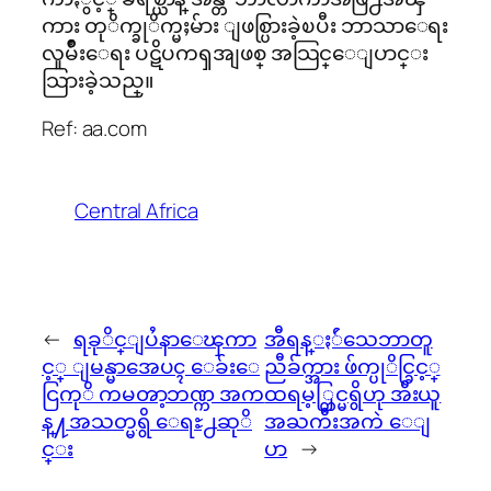
ကား တုိက္ခုိက္မႈမ်ား ျဖစ္ပြားခဲ့ၿပီး ဘာသာေရး
လူမ်ိဳးေရး ပဋိပကၡအျဖစ္ အသြင္ေျပာင္း
သြားခဲ့သည္။
Ref: aa.com
Central Africa
←
ရခုိင္ျပႆနာေၾကာ
အီရန္ႏ်ဴသေဘာတူ
င့္ ျမန္မာအေပၚ ေခ်းေ
ညီခ်က္အား ဖ်က္ပုိင္ခြင့္
ငြကုိ ကမၻာ့ဘဏ္က အက
ထရမ့္တြင္မရွိဟု အီးယူ
န္႔အသတ္မရွိ ေရႊ႕ဆုိ
အႀကီးအကဲ ေျ
င္း
ပာ
→