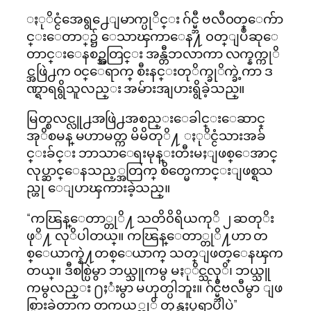
ႏုိင္ငံအေရွ႕ေျမာက္ပုိင္း ဂ်င္မ္ဘီ ဗလီ၀တ္ေက်ာ
င္းေတာ္၌ ေသာၾကာေန႔ ၀တ္ျပဳဆုေ
တာင္းေနစဥ္အတြင္း အန္တီဘလာကာ လက္နက္ကုိ
င္အဖြဲ႕က ၀င္ေရာက္ စီးနင္းတုိက္ခုိက္ခဲ့ကာ ဒ
ဏ္ရာရရွိသူလည္း အမ်ားအျပားရွိခဲ့သည္။
မြတ္စလင္လူ႕အဖြဲ႕အစည္းေခါင္းေဆာင္
အုိစမန္ မဟာမတ္က မိမိတုိ႔ ႏုိင္ငံသားအခ်
င္းခ်င္း ဘာသာေရးမုန္းတီးမႈျဖစ္ေအာင္
လုပ္ဆာင္ေနသည့္အတြက္ စိတ္မေကာင္းျဖစ္ရသ
ည္ဟု ေျပာၾကားခဲ့သည္။
“ကၽြန္ေတာ္တုိ႔ သတိ၀ိရိယကုိ ၂ ဆတုိး
ဖုိ႔ လုိပါတယ္။ ကၽြန္ေတာ္တုိ႔ဟာ တ
စ္ေယာက္နဲ႔တစ္ေယာက္ သတ္ျဖတ္ေနၾက
တယ္။ ဒီစစ္ပြဲမွာ ဘယ္သူကမွ မႏုိင္သလုိ၊ ဘယ္သူ
ကမွလည္း ႐ႈံးမွာ မဟုတ္ပါဘူး။ ဂ်င္မ္ဘီဗလီမွာ ျဖ
စ္ပြားခဲ့တာက တကယ့္ကုိ တုန္လႈပ္စရာပါပဲ”