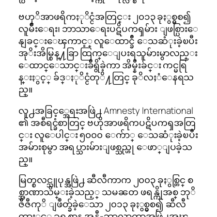
ဗဟုိအာဖရိကႏုိင္ငံအတြင္း ၂၀၁၃ ခုႏွစ္မွစ၍
လူမ်ိဳးေရး၊ ဘာသာေရးပဋိပကၡမ်ား ျဖစ္ပြားေ
နျခင္းေၾကာင့္ လူေထာင္ခ်ီ ေသဆံုးခဲ့ၿပီး
အုိးအိမ္စြန္႔ခြာ ထြက္ေျပးရသူမ်ားမွာလည္း
ေထာင္ေသာင္းခ်ီရွိခဲ့ကာ အိမ္နီးခ်င္း ကင္မရြ
န္းႏွင့္ ခ်ဒ္ႏုိင္ငံတုိ႔တြင္ ခုိလႈံေနရသ
ည္။
လူ႕အခြင့္အေရးအဖြဲ႕ Amnesty International
၏ အစီရင္ခံစာတြင္ ဗဟိုအာဖရိကပဋိပကၡအတြ
င္း လူေပါင္း ၅၀၀၀ ေက်ာ္ ေသဆံုးခဲ့ၿပီး
အမ်ားစုမွာ အရပ္သားမ်ားျဖစ္သည္ဟု ေဖာ္ျပခဲ့သ
ည္။
မြတ္စလင္သူပုန္အဖြဲ႕ ဆီလီကာက ၂၀၀၃ ခုႏွစ္တြင္ စ
စ္အာဏာသိမ္းခဲ့သည့္ သမၼတ ဖရန္ကိုအစ္ ဘုိ
ဇီဇီကုိ ျဖဳတ္ခ်ခဲ့ေသာ ၂၀၁၃ ခုႏွစ္မွစ၍ ဆီလီ
ကာႏွင့္ ခရစ္ယာန္ အန္တီ-ဘာလာကာအဖြဲ႕အၾ