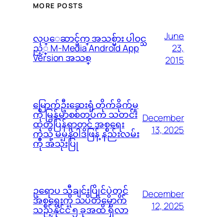
MORE POSTS
June
လုပ္ေဆာင္ခ်က္ အသစ္မ်ား ပါဝင္သ
23,
ည့္ M-Media Android App
Version အသစ္
2015
မြောက်ဦးဆေးရုံ တိုက်ခိုက်မှု
ကို မြန်မာစစ်တပ်က သတင်း
December
ထုတ်ပြန်ရာတွင် အစ္စရေး
13, 2025
ကဲ့သို့ မမှန်၀ါဒဖြန့် နည်းလမ်း
ကို အသုံးပြု
ဥရောပ သီချင်းပြိုင်ပွဲတွင်
December
အစ္စရေးကို သပိတ်မှောက်
12, 2025
သည့်နိုင်ငံ ၅ ခုအထိ ရှိလာ