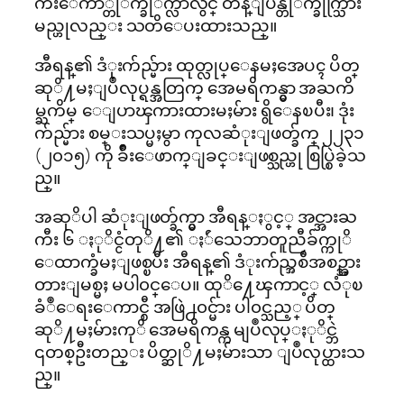
က်ဴးေက်ာ္တုိက္ခုိက္လာလွ်င္ တန္ျပန္တုိက္ခိုက္သြား
မည္ဟုလည္း သတိေပးထားသည္။
အီရန္၏ ဒံုးက်ည္မ်ား ထုတ္လုပ္ေနမႈအေပၚ ပိတ္
ဆုိ႔မႈျပဳလုပ္ရန္အတြက္ အေမရိကန္မွာ အႀကိ
မ္ႀကိမ္ ေျပာၾကားထားမႈမ်ား ရွိေနၿပီး၊ ဒုံး
က်ည္မ်ား စမ္းသပ္မႈမွာ ကုလဆံုးျဖတ္ခ်က္ ၂၂၃၁
(၂၀၁၅) ကို ခ်ဳိးေဖာက္ျခင္းျဖစ္သည္ဟု စြပ္စြဲခဲ့သ
ည္။
အဆုိပါ ဆံုးျဖတ္ခ်က္မွာ အီရန္ႏွင့္ အင္အားႀ
ကီး ၆ ႏုိင္ငံတုိ႔၏ ႏ်ဴသေဘာတူညီခ်က္ကုိ
ေထာက္ခံမႈျဖစ္ၿပီး အီရန္၏ ဒံုးက်ည္အစီအစဥ္အား
တားျမစ္မႈ မပါ၀င္ေပ။ ထုိ႔ေၾကာင့္ လံုၿ
ခံဳေရးေကာင္စီ အဖြဲ႕၀င္မ်ား ပါ၀င္သည့္ ပိတ္
ဆုိ႔မႈမ်ားကုိ အေမရိကန္က မျပဳလုပ္ႏုိင္ဘဲ
၎တစ္ဦးတည္း ပိတ္ဆုိ႔မႈမ်ားသာ ျပဳလုပ္ထားသ
ည္။