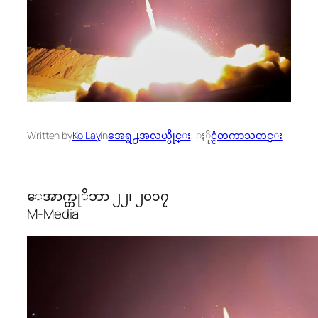
Written by
Ko Lay
in
အေရွ႕အလယ္ပိုင္း
, 
ႏိုင္ငံတကာသတင္း
ေအာက္တုိဘာ ၂၂၊ ၂၀၁၇
M-Media