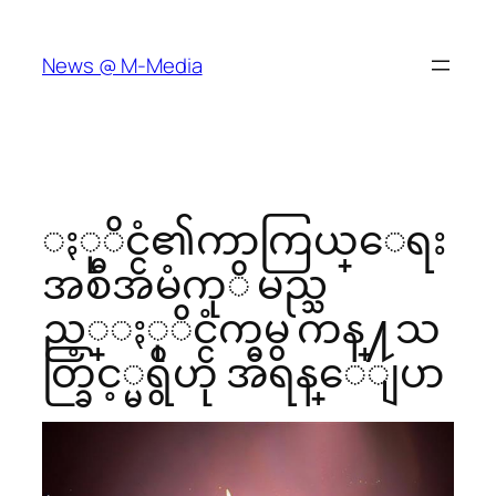
Skip
to
News @ M-Media
content
ႏုိင္ငံ၏ကာကြယ္ေရး
အစီအမံကုိ မည္သ
ည့္ႏုိင္ငံကမွ ကန္႔သ
တ္ခြင့္မရွိဟု အီရန္ေျပာ