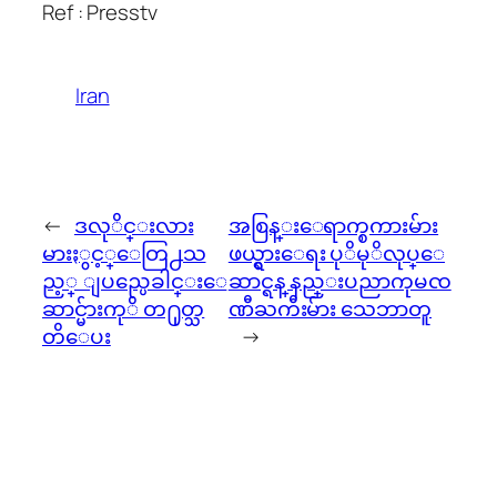
Ref : Presstv
Iran
←
ဒလုိင္းလား
အစြန္းေရာက္စကားမ်ား
မားႏွင့္ေတြ႕သ
ဖယ္ရွားေရး ပုိမုိလုပ္ေ
ည့္ ျပည္ပေခါင္းေ
ဆာင္ရန္ နည္းပညာကုမၸ
ဆာင္မ်ားကုိ တ႐ုတ္သ
ဏီႀကီးမ်ား သေဘာတူ
တိေပး
→