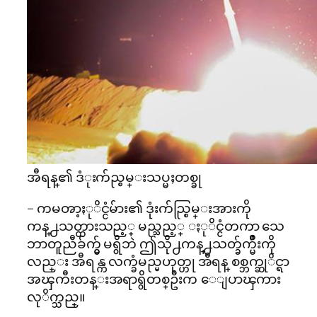
အီရန္၏ ဒံုးက်ည္စမ္းသပ္မႈတစ္ခု
– ကမၻာ့ႏုိင္ငံမ်ား၏ ဒုံးက်ည္စြမ္းအားကို
ကန္႕သတ္ထားသည့္ မည္သည့္ ႏုိင္ငံတကာ သေ
ဘာတူညီခ်က္မွ် မရွိဘဲ ဤသို႕ကန္႕သတ္ခ်က္မ်ိဳးကို
လည္း အီရန္က လက္ခံမည္မဟုတ္ဟု အီရန္ စစ္ဘက္ဆုိင္ရာ
အၾကီးတန္းအရာရွိတစ္ဦးက ေျပာၾကား
လုိက္သည္။