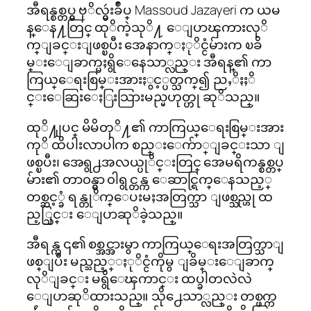
အီရန္စစ္တပ္မွ ဗုိလ္မွဴးခ်ဳပ္ Massoud Jazayeri က ယမ
န္ေန႔တြင္ ထုိကဲ့သုိ႔ ေျပာၾကားလုိ
က္ျခင္းျဖစ္ၿပီး အေနာက္ႏုိင္ငံမ်ားက ၿခိ
မ္းေျခာက္မႈရွိေနေသာ္လည္း အီရန္၏ ကာ
ကြယ္ေရးစြမ္းအားႏွင့္ပတ္သက္၍ ညႇိႏႈိ
င္းေဆြးေႏြးသြားမည္မဟုတ္ဟု ဆုိသည္။
ထုိ႔ျပင္ မိမိတုိ႔၏ ကာကြယ္ေရးစြမ္းအား
ကုိ ထိပါးလာပါက စည္းေက်ာ္ျခင္းသာ ျ
ဖစ္ၿပီး၊ အေရွ႕အလယ္ပုိင္းတြင္ အေမရိကန္စစ္တပ္
မ်ား၏ တာ၀န္မွာ ၀ါရွင္တန္က ေဆာင္ရြက္ေနသည့္
တစ္ဆင့္ခံ ရန္တုိက္ေပးမႈအတြက္သာ ျဖစ္သည္ဟု ထ
ည့္သြင္း ေျပာဆုိခဲ့သည္။
အီရန္က ၎၏ စစ္အင္အားမွာ ကာကြယ္ေရးအတြက္သာျ
ဖစ္ျပီး မည္သည့္ႏုိင္ငံကိုမွ ျခိမ္းေျခာက္
လုိျခင္း မရွိေၾကာင္း ထပ္ခါတလဲလဲ
ေျပာဆုိထားသည္။ သို႕ေသာ္လည္း တစ္ဖက္က