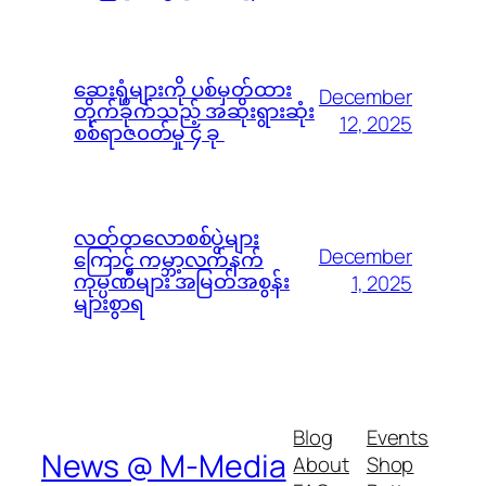
ဆေးရုံများကို ပစ်မှတ်ထား
December
တိုက်ခိုက်သည့် အဆိုးရွားဆုံး
12, 2025
စစ်ရာဇ၀တ်မှု ၄ ခု
လတ်တလောစစ်ပွဲများ
December
ကြောင့် ကမ္ဘာ့လက်နက်
ကုမ္ပဏီများ အမြတ်အစွန်း
1, 2025
များစွာရ
Blog
Events
News @ M-Media
About
Shop