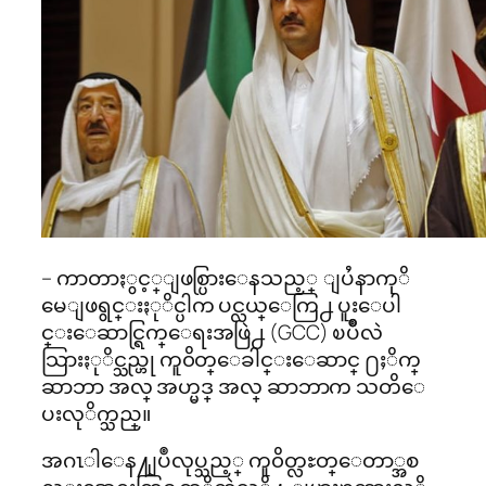
– ကာတာႏွင့္ျဖစ္ပြားေနသည့္ ျပႆနာကုိ
မေျဖရွင္းႏုိင္ပါက ပင္လယ္ေကြ႕ ပူးေပါ
င္းေဆာင္ရြက္ေရးအဖြဲ႕ (GCC) ၿပိဳလဲ
သြားႏုိင္သည္ဟု ကူ၀ိတ္ေခါင္းေဆာင္ ႐ႈိက္
ဆာဘာ အလ္ အဟ္မဒ္ အလ္ ဆာဘာက သတိေ
ပးလုိက္သည္။
အဂၤါေန႔ျပဳလုပ္သည့္ ကူ၀ိတ္လႊတ္ေတာ္အစ