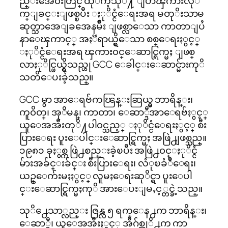
ည္းအေ၀းတြင္ ထုိကဲ့သုိ႔ ျပာၾကားလုိ
က္ျခင္းျဖစ္ၿပီး ႏုိင္ငံေရးအရ မတုိးသာမ
ဆုတ္သာအေျခအေနမ်ိဳး ျဖစ္လာေသာ ကာတာျပႆ
နာေၾကာင့္ အႏၱရာယ္ရွိေသာ စစ္ေရးႏွင့္
ႏုိင္ငံေရးအရ ၾကား၀င္ေဆာင္ရြက္မႈ ျဖစ္
လာႏုိင္ဖြယ္ရွိသည္ဟု GCC ေခါင္းေဆာင္မ်ားကုိ
သတိေပးခဲ့သည္။
GCC မွာ အာေရဗ်ကၽြန္းဆြယ္မွ ဘာရိန္း၊
ကူ၀ိတ္၊ အုိမန္၊ ကာတာ၊ ေဆာ္ဒီအာေရဗ်ႏွင့္
ယူေအအီးတုိ႔ပါ၀င္သည့္ ႏုိင္ငံေရးႏွင့္ စီး
ပြားေရး ပူးေပါင္းေဆာင္ရြက္မႈ အဖြဲ႕ျဖစ္သည္။
၁၉၈၁ ခုႏွစ္က ဖြဲ႕စည္းခဲ့ၿပီး အဖြဲ႕၀င္ႏုိင္ငံ
မ်ားအခ်င္းခ်င္း စီးပြားေရး၊ လံုၿခံဳေရး၊
ယဥ္ေက်းမႈႏွင့္ လူမႈေရးဆုိင္ရာ ပူးေပါ
င္းေဆာင္ရြက္မႈကုိ အားေပးျမႇင့္တင္ခဲ့သည္။
သုိ႕ေသာ္လည္း ဇြန္လ ၅ ရက္ေန႕က ဘာရိန္း၊
ေဆာ္ဒီ၊ ယူေအအီးႏွင့္ အီဂ်စ္တုိ႕က ကာ