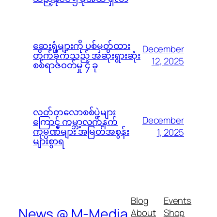
ဆေးရုံများကို ပစ်မှတ်ထား
December
တိုက်ခိုက်သည့် အဆိုးရွားဆုံး
12, 2025
စစ်ရာဇ၀တ်မှု ၄ ခု
လတ်တလောစစ်ပွဲများ
December
ကြောင့် ကမ္ဘာ့လက်နက်
ကုမ္ပဏီများ အမြတ်အစွန်း
1, 2025
များစွာရ
Blog
Events
News @ M-Media
About
Shop