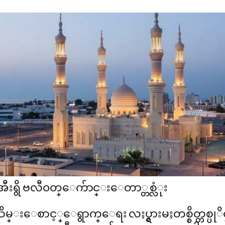
းရွိ ဗလီ၀တ္ေက်ာင္းေတာ္တစ္လံုး
ိမ္းေစာင့္ေရွာက္ေရး လႈပ္ရွားမႈတစ္စိတ္တစ္