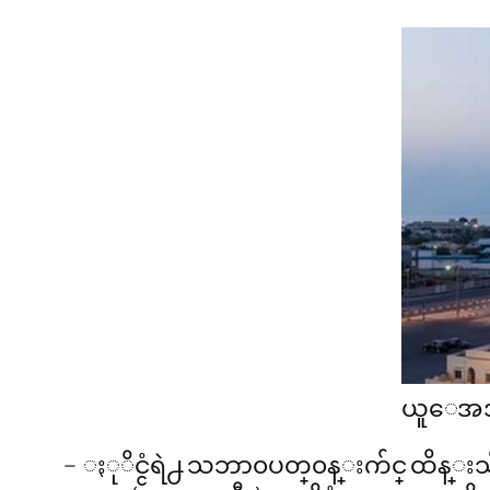
ယူေအအီ
– ႏုိင္ငံရဲ႕ သဘာ၀ပတ္၀န္းက်င္ ထိန္းသ