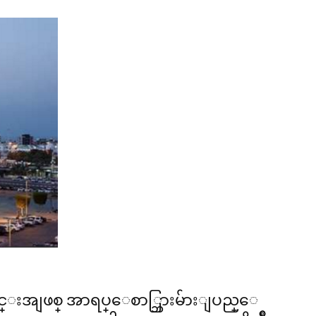
ပုိင္းအျဖစ္ အာရပ္ေစာ္ဘြားမ်ားျပည္ေ