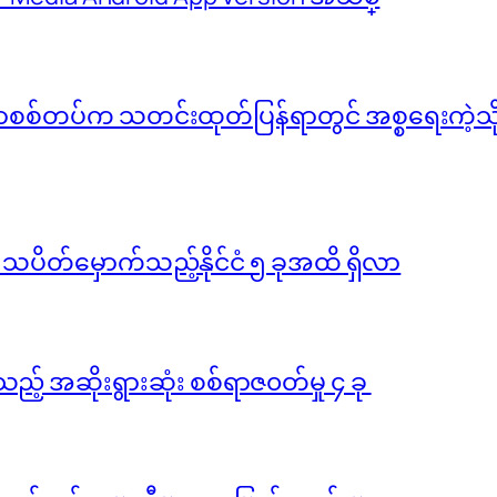
်မာစစ်တပ်က သတင်းထုတ်ပြန်ရာတွင် အစ္စရေးကဲ့သို့ 
ို သပိတ်မှောက်သည့်နိုင်ငံ ၅ ခုအထိ ရှိလာ
ည့် အဆိုးရွားဆုံး စစ်ရာဇ၀တ်မှု ၄ ခု