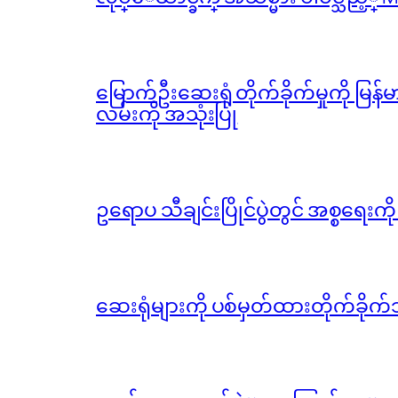
မြောက်ဦးဆေးရုံ တိုက်ခိုက်မှုကို မြန
လမ်းကို အသုံးပြု
ဥရောပ သီချင်းပြိုင်ပွဲတွင် အစ္စရေးက
ဆေးရုံများကို ပစ်မှတ်ထားတိုက်ခိုက်သ