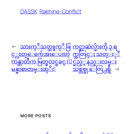
DASSK
Rakhine-Conflict
←
သားကုိသတ္သူကုိ ခြ
ကင္ဆာဆဲလ္မ်ားကို ၃ ရ
င့္လႊတ္ေက်ေအးေပးတဲ့
က္အတြင္း သတ္ႏုိ
ကန္တာတီက မြတ္စလင္ဖခင္ (ျ
င္မည့္ နည္းလမ္း
မန္မာစာတမ္းထုိး)
သစ္တစ္ခု ေတြ႕ရွိ
→
MORE POSTS