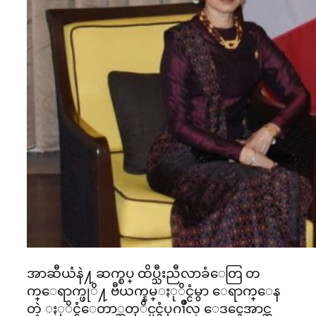
အာဆီယံနဲ႔ ဆက္စပ္ ထိပ္သီးညီလာခံေတြ တ
က္ေရာက္ဖုိ႔ ဗီယက္နမ္ႏုိင္ငံမွာ ေရာက္ေန
တဲ့ ႏုိင္ငံေတာ္အတုိင္ပင္ခံပုဂၢိဳလ္ ေဒၚေအာင္ဆ