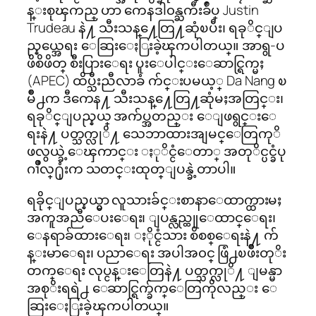
န္းစုၾကည္ ဟာ ကေနဒါ၀န္ႀကီးခ်ဳပ္ Justin
Trudeau နဲ႔ သီးသန္႔ေတြ႔ဆုံၿပီး၊ ရခုိင္ျပ
ည္နယ္အေရး ေဆြးေႏြးခဲ့ၾကပါတယ္။ အာရွ-ပ
ဖိစိဖိတ္ စီးပြားေရး ပူးေပါင္းေဆာင္ရြက္မႈ
(APEC) ထိပ္သီးညီလာခံ က်င္းပမယ့္ Da Nang ၿ
မိဳ႕က ဒီကေန႔ သီးသန္႔ေတြ႔ဆုံမႈအတြင္း၊
ရခုိင္ျပည္နယ္ အက်ပ္အတည္း ေျဖရွင္းေ
ရးနဲ႔ ပတ္သက္လုိ႔ သေဘာထားအျမင္ေတြကုိ
ဖလွယ္ခဲ့ေၾကာင္း ႏုိင္ငံေတာ္ အတုိင္ပင္ခံပု
ဂၢိဳလ္႐ုံးက သတင္းထုတ္ျပန္ခဲ့တာပါ။
ရခိုင္ျပည္နယ္မွာ လူသားခ်င္းစာနာေထာက္ထားမႈ
အကူအညီေပးေရး၊ ျပန္လည္ထူေထာင္ေရး၊
ေနရာခ်ထားေရး၊ ႏိုင္ငံသား စိစစ္ေရးနဲ႔ က်
န္းမာေရး၊ ပညာေရး အပါအ၀င္ ဖြံ႕ၿဖိဳးတုိး
တက္ေရး လုပ္ငန္းေတြနဲ႔ ပတ္သက္လုိ႔ ျမန္မာ
အစုိးရရဲ႕ ေဆာင္ရြက္ခ်က္ေတြကိုလည္း ေ
ဆြးေႏြးခဲ့ၾကပါတယ္။