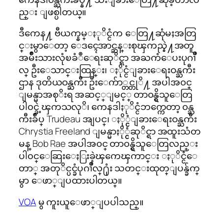
ည္း ျဖစ္ပါတယ္။
ဒီကေန႔ ဗီယက္နမ္ႏုိင္ငံက ေတြ႔ဆုံမႈအတြ
င္းမွာေတာ့ ေဒၚေအာင္ဆန္းစုၾကည္နဲ႔အတူ
အမ်ိဳးသားလုံၿခံဳေရးဆုိင္ရာ အႀကံေပးပုဂၢိဳ
လ္ ဦးေသာင္းထြန္း၊ ႏိုင္ငံျခားေရးဝန္ႀကီး
ဌာန ဒုတိယဝန္ႀကီး ဦးေက်ာ္တင္တုိ႔ အပါအ၀င္
ျမန္မာအစုိးရ အဆင့္ျမင့္ တာ၀န္ရွိသူေတြ
ပါ၀င္ခဲ့ၾကသလုိ၊ ကေနဒါႏုိင္ငံဘက္ကေတာ့ ၀န္ႀ
ကီးခ်ဳပ္ Trudeau အျပင္၊ ႏို္င္ငံျခားေရးဝန္ႀကီး
Chrystia Freeland ျမန္မာႏို္င္ငံဆုိင္ရာ အထူးသံတ
မန္ Bob Rae အပါအ၀င္ တာ၀န္ရွိသူေတြလည္း
ပါ၀င္ေဆြးေႏြးခဲ့ၾကေၾကာင္း ႏုိင္ငံေ
တာ္ အတုိင္ပင္ခံပုဂၢိဳလ္႐ုံး သတင္းထုတ္ျပန္ခ်က္
မွာ ေဖာ္ျပထားပါတယ္။
VOA
မွ ကူးယူေဖာ္ျပပါသည္။