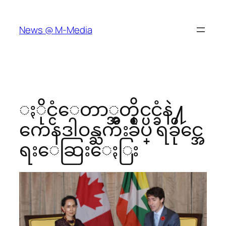
Skip
to
News @ M-Media
content
ႏိုင္ငံေတာ္အတိုင္ပင္ခံနဲ႔
ကေနဒါဝန္ႀကီးခ်ဳပ္ ရခိုင္အေ
ရးေဆြးေႏြး