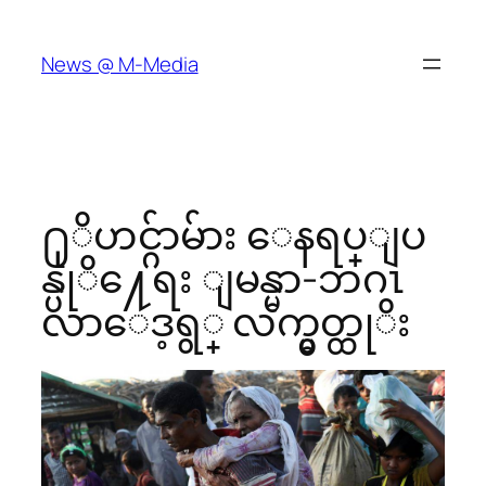
Skip
to
News @ M-Media
content
႐ုိဟင္ဂ်ာမ်ား ေနရပ္ျပ
န္ပုိ႔ေရး ျမန္မာ-ဘဂၤ
လာေဒ့ရွ္ လက္မွတ္ထုိး