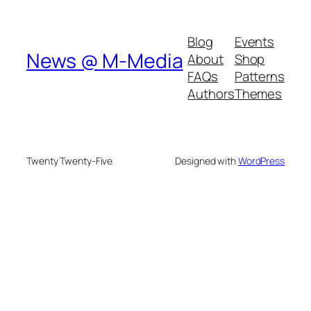
Blog
Events
News @ M-Media
About
Shop
FAQs
Patterns
Authors
Themes
Twenty Twenty-Five
Designed with
WordPress