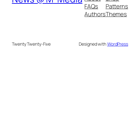
FAQs
Patterns
Authors
Themes
Twenty Twenty-Five
Designed with
WordPress