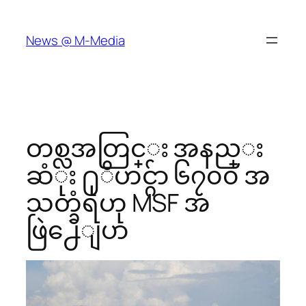
Skip
to
News @ M-Media
content
တစ္လအတြင္း အနည္း
ဆံုး ႐ုိဟင္ဂ်ာ ၆၇၀၀ အ
သတ္ခံရဟု MSF အ
ဖြဲ႕ေျပာ