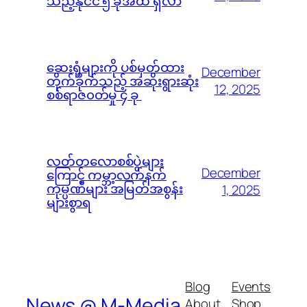
သည့်နိုင်ငံ ၅ ခုအထိ ရှိလာ
ဆေးရုံများကို ပစ်မှတ်ထား
December
တိုက်ခိုက်သည့် အဆိုးရွားဆုံး
12, 2025
စစ်ရာဇ၀တ်မှု ၄ ခု
လတ်တလောစစ်ပွဲများ
December
ကြောင့် ကမ္ဘာ့လက်နက်
ကုမ္ပဏီများ အမြတ်အစွန်း
1, 2025
များစွာရ
Blog
Events
News @ M-Media
About
Shop