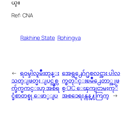
ယ္။
Ref: CNA
Rakhine State
Rohingya
←
ရ၀မ္ဒါလူမ်ိဳးတုန္း
အေရွ႕ေဂ်႐ုစလင္အား ပါလ
သတ္ျဖတ္မႈ ျပင္သစ္လ
က္စတုိင္းၿမိဳ႕ေတာ္အျဖ
က္ခ်က္မကင္းဟု အစီရ
စ္ OIC ေၾကျငာမႈကုိ
င္ခံစာတစ္ခု ေဖာ္ျပ
အစၥေရးန္ကန္႔ကြက္
→