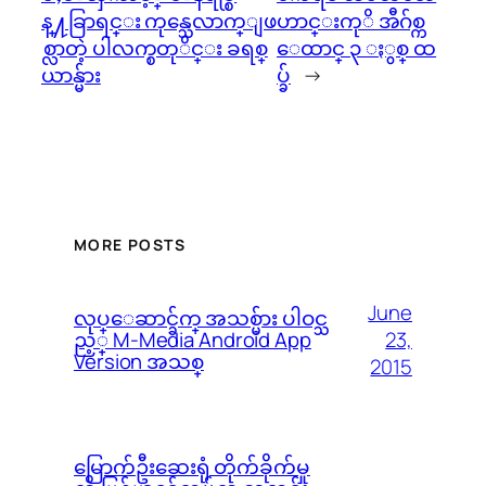
န္႔ခြာရင္း ကုန္သေလာက္ျဖ
ဟာင္းကုိ အီဂ်စ္က
စ္လာတဲ့ ပါလက္စတုိင္း ခရစ္
ေထာင္ ၃ ႏွစ္ ထ
ယာန္မ်ား
ပ္ခ်
→
MORE POSTS
June
လုပ္ေဆာင္ခ်က္ အသစ္မ်ား ပါဝင္သ
23,
ည့္ M-Media Android App
Version အသစ္
2015
မြောက်ဦးဆေးရုံ တိုက်ခိုက်မှု