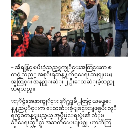
– အီရန္တြင္ ၿပီးခဲ့သည့္ရက္ပုိင္းအတြင္းက စ
တင္ခဲ့သည့္ အစုိးရဆန္႔က်င္ေရး ဆႏၵျပမႈ
အတြင္း အနည္းဆံုး ၂ ဦးေသဆံုးခဲ့သည္ဟု
သိရသည္။
ႏုိင္ငံအေနာက္ပုိင္း ဒုိ႐ုဒ္ၿမိဳ႕တြင္ ယမန္ေ
န႔ညပုိင္းက ေသဆံုးခဲ့ျခင္းျဖစ္ၿပီး လုိ
ရက္စၥတန္ျပည္နယ္ အုပ္ခ်ဳပ္ေရးမွဴး၏ လံုၿ
ခံဳေရးဆုိင္ရာ အႀကံေပးျဖစ္သူ ဟာဘီဘြ