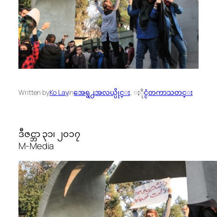
Written by
Ko Lay
in
အေရွ႕အလယ္ပိုင္း
, 
ႏိုင္ငံတကာသတင္း
ဒီဇင္ဘာ ၃၁၊ ၂၀၁၇
M-Media