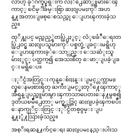
လႅာဟ္ ခုိဂ်က္စ္တီပူရ္းက လႈံ႕ေဆာ္သူမ်ားေၾ
ကာင့္ ၿငိမ္းခ်မ္းစြာ ဆႏၵျပမႈကုိ အဟ
န္႔အတားျဖစ္ေစသည္ဟု ေျပာၾကားခဲ့သ
ည္။
ထုိ႔ျပင္ မည္သည့္ရဲတပ္ဖြဲ႕ႏွင့္ လံုၿခံဳေရးတ
ပ္ဖြဲ႕၀င္မွ ဆႏၵျပသူမ်ားကုိ ပစ္ခတ္ခဲ့ျခင္းမရွိဟု
ေျပာၾကားခ့ဲေသာ္လည္း ေသဆံုးသူ
မ်ားႏွင့္ ပတ္သက္၍ အေသးစိတ္ ေဖာ္ျပခဲ့ျခ
င္း မရွိေပ။
ႏုိင္ငံအတြင္း ကုန္ေစ်းႏႈန္း ျမင့္တက္လာမႈ၊
လူေနမႈစားရိတ္ ႀကီးျမင့္မႈတုိ႔ေၾကာင့္
အီရန္ျပည္သူမ်ားမွာ ၾကာသာပေတးေန႔မွစ၍
ဒုတိယၿမိဳ႕ေတာ္ မက္ရွ္ဟဒ္တြင္ ဆႏၵျပခဲ့ၾကၿပီး
ေနာက္ပုိင္းတြင္ ႏုိင္ငံတစ္၀ွမ္း ျပ
န္႔ႏွံ႔သြားခဲ့သည္။
အစုိးရဆန္႔က်င္ေရး ဆႏၵျပမႈ နည္းပါးသ