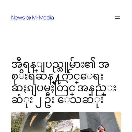
Skip
to
News @ M-Media
content
အီရန္ျပည္သူမ်ား၏ အ
စုိးရဆန္႔က်င္ေရး
ဆႏၵျပမႈတြင္ အနည္း
ဆံုး ၂ ဦး ေသဆံုး