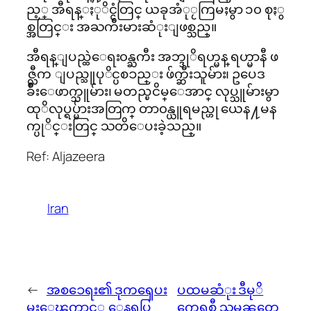
ည့္ အီရန္ႏုိင္ငံတြင္ ယခုအံုႂကြမႈမွာ ၁၀ စုႏွ
စ္အတြင္း အႀကီးမားဆံုးျဖစ္သည္။
အီရန္ျပည္ထဲေရး၀န္ႀကီး အဘ္ဒုိရဟ္မန္ ရဟ္မာနီ ဖ
ဇ္လီက ျပည္သူပုိင္ပစၥည္း ဖ်က္ဆီးသူမ်ား၊ ဥပေဒ
ခ်ိဳးေဖာက္သူမ်ား၊ မတည္ၿငိမ္ေအာင္ လုပ္သူမ်ားမွာ
ထုိလုပ္ရပ္မ်ားအတြက္ တာ၀န္ယူရမည္ဟု ယေန႔မန
က္ပုိင္းတြင္ သတိေပးခဲ့သည္။
Ref: Aljazeera
Iran
←
အစၥေရး၏ ဒုကၡေပး
ပထမဆံုး ဒီမုိ
မႈေၾကာင့္ ေနရပ္စြ
ကေရစီ သမၼတေ