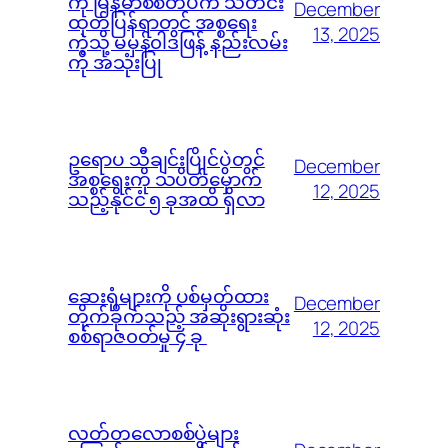
ကို မြန်မာစစ်တပ်က သတင်း
December
ထုတ်ပြန်ရာတွင် အစ္စရေး
13, 2025
ကဲ့သို့ မမှန်၀ါဒဖြန့် နည်းလမ်း
ကို အသုံးပြု
ဥရောပ သီချင်းပြိုင်ပွဲတွင်
December
အစ္စရေးကို သပိတ်မှောက်
12, 2025
သည့်နိုင်ငံ ၅ ခုအထိ ရှိလာ
ဆေးရုံများကို ပစ်မှတ်ထား
December
တိုက်ခိုက်သည့် အဆိုးရွားဆုံး
12, 2025
စစ်ရာဇ၀တ်မှု ၄ ခု
လတ်တလောစစ်ပွဲများ