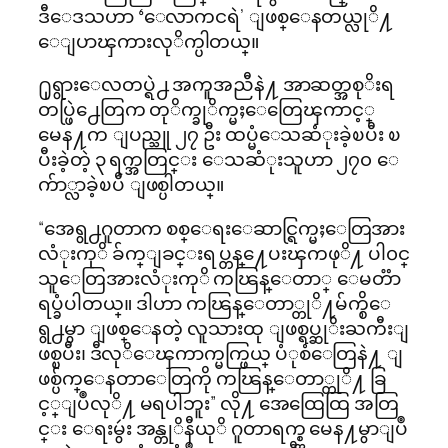
ဒီေဒသဟာ ‘ေလာကငရဲ’ ျဖစ္ေနတယ္လုိ႔
ေျပာၾကားလုိက္ပါတယ္။
႐ုရွားေလတပ္ရဲ႕ အကူအညီနဲ႔ အာဆတ္အစုိးရ
တပ္ဖြဲ႕ေတြက တုိက္ခုိက္မႈေတြေၾကာင့္
မေန႔က ျပည္သူ ၂၇ ဦး ထပ္မံေသဆံုးခဲ့ၿပီး ၿ
ပီးခဲ့တဲ့ ၃ ရက္အတြင္း ေသဆံုးသူဟာ ၂၇၀ ေ
က်ာ္လာခဲ့ၿပီ ျဖစ္ပါတယ္။
“အေရွ႕ဂူတာက စစ္ေရးေဆာင္ရြက္မႈေတြအား
လံုးကုိ ခ်က္ျခင္းရပ္တန္႔ေပးၾကဖုိ႔ ပါ၀င္
သူေတြအားလံုးကုိ ကၽြန္ေတာ္ ေမတၱာ
ရပ္ခံပါတယ္။ ဒါဟာ ကၽြန္ေတာ္တုိ႔မ်က္စိေ
ရွ႕မွာ ျဖစ္ေနတဲ့ လူသားထု ျဖစ္ရပ္ဆုိးႀကီးျ
ဖစ္ၿပီး၊ ဒီလုိေၾကာက္မက္ဖြယ္ ပံုစံေတြနဲ႔ ျ
ဖစ္ပ်က္ေနတာေတြကို ကၽြန္ေတာ္တုိ႔ ခြ
င့္ျပဳလုိ႔ မရပါဘူး” လို႔ အေထြေထြ အတြ
င္း ေရးမွဴး အန္တုိနီယုိ ဂူတာရက္စ္က မေန႔မွာျပဳ