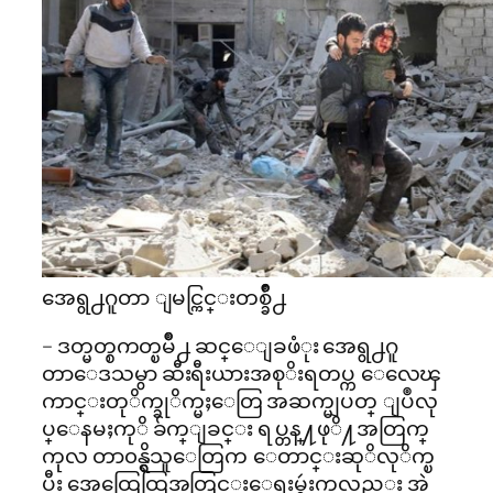
အေရွ႕ဂူတာ ျမင္ကြင္းတစ္ခ်ိဳ႕
– ဒတ္မတ္စကတ္ၿမိဳ႕ ဆင္ေျခဖံုး အေရွ႕ဂူ
တာေဒသမွာ ဆီးရီးယားအစုိးရတပ္က ေလေၾ
ကာင္းတုိက္ခုိက္မႈေတြ အဆက္မျပတ္ ျပဳလု
ပ္ေနမႈကုိ ခ်က္ျခင္း ရပ္တန္႔ဖုိ႔အတြက္
ကုလ တာ၀န္ရွိသူေတြက ေတာင္းဆုိလုိက္ၿ
ပီး အေထြေထြအတြင္းေရးမွဴးကလည္း အဲ