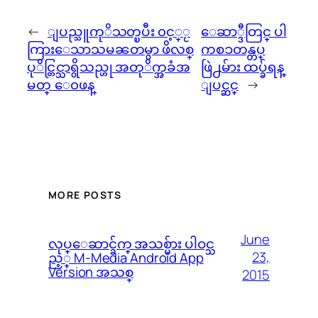
←
ျပည္သူကုိသတ္ၿပီး ၀င့္ႂ
ေဆာ္ဒီတြင္ ပါ
ကြားေသာသမၼတမွာ ဖိလစ္
ကစၥတန္တပ္
ပုိင္တြင္သာရွိသည္ဟု အတုိက္အခံအ
ဖြဲ႕မ်ား ထပ္ခ်ရန္
မတ္ ေ၀ဖန္
ျပင္ဆင္
→
MORE POSTS
June
လုပ္ေဆာင္ခ်က္ အသစ္မ်ား ပါဝင္သ
23,
ည့္ M-Media Android App
Version အသစ္
2015