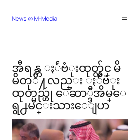
Skip
to
News @ M-Media
content
အီရန္က ႏ်ဴဗံုးထုတ္လွ်င္ မိ
မိတုိ႔လည္း ႏ်ဴဗံုး
ထုတ္မည္ဟု ေဆာ္ဒီအိမ္ေ
ရွ႕မင္းသားေျပာ