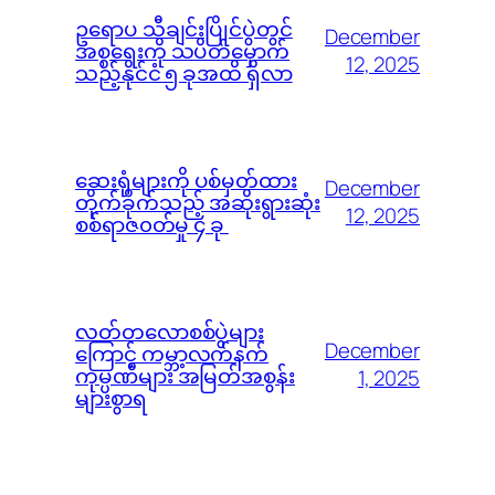
ဥရောပ သီချင်းပြိုင်ပွဲတွင်
December
အစ္စရေးကို သပိတ်မှောက်
12, 2025
သည့်နိုင်ငံ ၅ ခုအထိ ရှိလာ
ဆေးရုံများကို ပစ်မှတ်ထား
December
တိုက်ခိုက်သည့် အဆိုးရွားဆုံး
12, 2025
စစ်ရာဇ၀တ်မှု ၄ ခု
လတ်တလောစစ်ပွဲများ
December
ကြောင့် ကမ္ဘာ့လက်နက်
ကုမ္ပဏီများ အမြတ်အစွန်း
1, 2025
များစွာရ