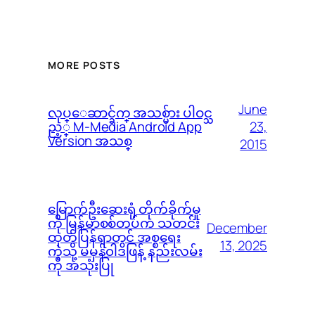
MORE POSTS
June
လုပ္ေဆာင္ခ်က္ အသစ္မ်ား ပါဝင္သ
23,
ည့္ M-Media Android App
Version အသစ္
2015
မြောက်ဦးဆေးရုံ တိုက်ခိုက်မှု
ကို မြန်မာစစ်တပ်က သတင်း
December
ထုတ်ပြန်ရာတွင် အစ္စရေး
13, 2025
ကဲ့သို့ မမှန်၀ါဒဖြန့် နည်းလမ်း
ကို အသုံးပြု