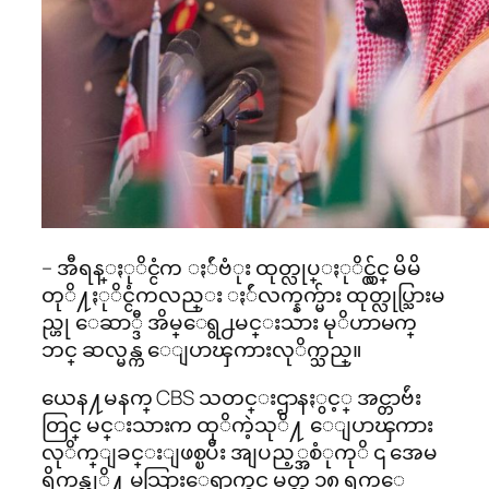
– အီရန္ႏုိင္ငံက ႏ်ဴဗံုး ထုတ္လုပ္ႏုိင္လွ်င္ မိမိ
တုိ႔ႏုိင္ငံကလည္း ႏ်ဴလက္နက္မ်ား ထုတ္လုပ္သြားမ
ည္ဟု ေဆာ္ဒီ အိမ္ေရွ႕မင္းသား မုိဟာမက္
ဘင္ ဆလ္မန္က ေျပာၾကားလုိက္သည္။
ယေန႔မနက္ CBS သတင္းဌာနႏွင့္ အင္တာဗ်ဴး
တြင္ မင္းသားက ထုိကဲ့သုိ႔ ေျပာၾကား
လုိက္ျခင္းျဖစ္ၿပီး အျပည့္အစံုကုိ ၎ အေမ
ရိကန္သုိ႔ မသြားေရာက္ခင္ မတ္လ ၁၈ ရက္ေ