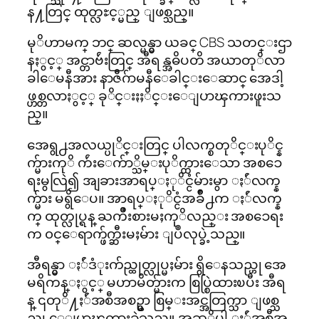
န႔တြင္ ထုတ္လႊင့္မည္ ျဖစ္သည္။
မုိဟာမက္ ဘင္ ဆလ္မန္မွာ ယခင္ CBS သတင္းဌာ
နႏွင့္ အင္တာဗ်ဴးတြင္ အီရန္အဓိပတိ အယာတုိလာ
ခါေမနီအား နာဇီဂ်ာမနီေခါင္းေဆာင္ အေဒါ့
ဖ္ဟစ္တလာႏွင့္ ခုိင္းႏႈိင္းေျပာၾကားဖူးသ
ည္။
အေရွ႕အလယ္ပုိင္းတြင္ ပါလက္စတုိင္းပုိင္န
က္မ်ားကုိ က်ဴးေက်ာ္သိမ္းပုိက္ထားေသာ အစၥေ
ရးမွလြဲ၍ အျခားအာရပ္ႏုိင္ငံမ်ားမွာ ႏ်ဴလက္န
က္မ်ား မရွိေပ။ အာရပ္ႏုိင္ငံအခ်ိဳ႕က ႏ်ဴလက္န
က္ ထုတ္လုပ္ရန္ ႀကိဳးစားမႈကုိလည္း အစၥေရး
က ၀င္ေရာက္ဖ်က္ဆီးမႈမ်ား ျပဳလုပ္ခဲ့သည္။
အီရန္မွာ ႏ်ဴဒံုးက်ည္ထုတ္လုပ္မႈမ်ား ရွိေနသည္ဟု အေ
မရိကန္ႏွင့္ မဟာမိတ္မ်ားက စြပ္စြဲထားၿပီး အီရ
န္ ၎တုိ႔ႏ်ဴအစီအစဥ္မွာ စြမ္းအင္အတြက္သာ ျဖစ္သ
ည္ဟု ေျပာၾကားခဲ့သည္။ အဆုိပါ ႏ်ဴအစီအ