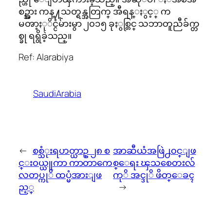
စဥ္အား ကန္႔သတ္ရန္အတြက္ အီရန္ႏွင့္ က
မၻာ့ႏုိင္ငံမ်ားမွာ ၂၀၁၅ ခုႏွစ္တြင္ သဘာတူညီခ်က္တ
စ္ခု ရရွိခဲ့သည္။
Ref: Alarabiya
SaudiArabia
←
စစ္သံုးရဟတ္ယာဥ္ ၂၈ စ
အာဆီယံအဖြဲ႕၀င္ျဖ
င္း၀ယ္ယူကာ ကာတာကေ
စ္ေရး ၾသစေတးလ်
လတပ္ကုိ ထပ္မံအားျဖ
ကုိ အင္ဒုိ ဖိတ္ေခၚ
ည့္
→