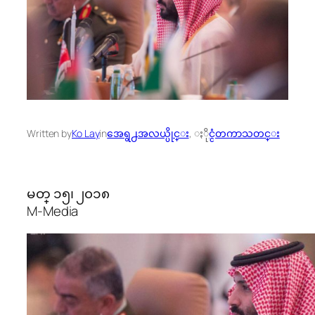
Written by
Ko Lay
in
အေရွ႕အလယ္ပိုင္း
, 
ႏိုင္ငံတကာသတင္း
မတ္ ၁၅၊ ၂၀၁၈
M-Media