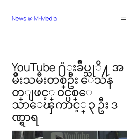
Skip
to
News @ M-Media
content
YouTube ႐ံုးခ်ဳပ္သုိ႔ အ
မ်ိဳးသမီးတစ္ဦး ေသန
တ္ျဖင့္ ၀င္ပစ္ေ
သာေၾကာင့္ ၃ ဦး ဒ
ဏ္ရာရ