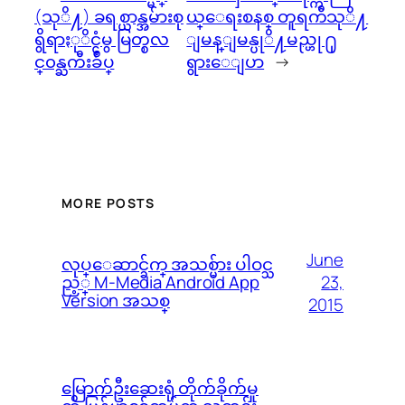
(သုိ႔) ခရစ္ယာန္အမ်ားစု
ယ္ေရးစနစ္ တူရကီသုိ႔
ရွိရာႏုိင္ငံမွ မြတ္စလ
ျမန္ျမန္ပုိ႔မည္ဟု ႐ု
င္၀န္ႀကီးခ်ဳပ္
ရွားေျပာ
→
MORE POSTS
June
လုပ္ေဆာင္ခ်က္ အသစ္မ်ား ပါဝင္သ
23,
ည့္ M-Media Android App
Version အသစ္
2015
မြောက်ဦးဆေးရုံ တိုက်ခိုက်မှု