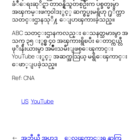
ခံဳေရးဆုိင္ရာ တာ၀န္ရွိသူတစ္ဦးက ပစ္ခတ္မႈမွာ
အၾကမ္းဖက္၀ါဒႏွင့္ ဆက္စပ္မႈမရွိဟု ႐ုိက္တာ
သတင္းဌာနသုိ႔ ေျပာၾကားခဲ့သည္။
ABC သတင္းဌာနကလည္း ေသနတ္သမားမွာ အ
သက္ ၃၅ ႏွစ္မွ ၄၀ အၾကားရွိၿပီး ေတာင္ကယ္လီ
ဖုိးနီးယားမွာ အမ်ိဳးသမီးျဖစ္ေၾကာင္း
YouTube ႏွင့္ အဆက္အသြယ္ မရွိေၾကာင္း
ေဖာ္ျပခဲ့သည္။
Ref: CNA
US
YouTube
←
အဘီယီ အဟ္မဒ္
ေလၾကာင္းရန္ကာကြ