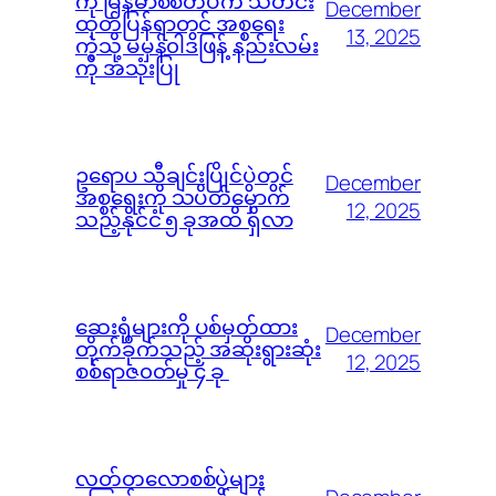
ကို မြန်မာစစ်တပ်က သတင်း
December
ထုတ်ပြန်ရာတွင် အစ္စရေး
13, 2025
ကဲ့သို့ မမှန်၀ါဒဖြန့် နည်းလမ်း
ကို အသုံးပြု
ဥရောပ သီချင်းပြိုင်ပွဲတွင်
December
အစ္စရေးကို သပိတ်မှောက်
12, 2025
သည့်နိုင်ငံ ၅ ခုအထိ ရှိလာ
ဆေးရုံများကို ပစ်မှတ်ထား
December
တိုက်ခိုက်သည့် အဆိုးရွားဆုံး
12, 2025
စစ်ရာဇ၀တ်မှု ၄ ခု
လတ်တလောစစ်ပွဲများ