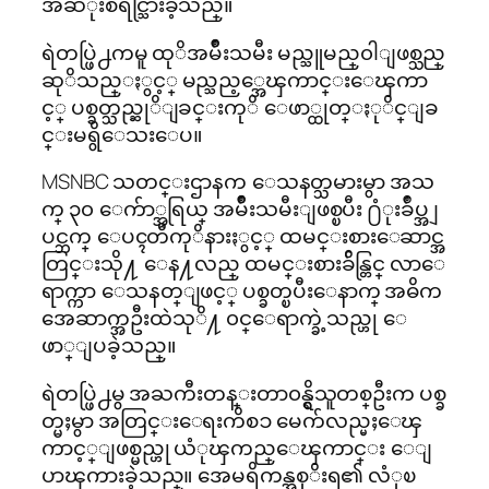
အဆံုးစီရင္သြားခဲ့သည္။
ရဲတပ္ဖြဲ႕ကမူ ထုိအမ်ိဳးသမီး မည္သူမည္၀ါျဖစ္သည္
ဆုိသည္ႏွင့္ မည္သည့္အေၾကာင္းေၾကာ
င့္ ပစ္ခတ္သည္ဆုိျခင္းကုိ ေဖာ္ထုတ္ႏုိင္ျခ
င္းမရွိေသးေပ။
MSNBC သတင္းဌာနက ေသနတ္သမားမွာ အသ
က္ ၃၀ ေက်ာ္အရြယ္ အမ်ိဳးသမီးျဖစ္ၿပီး ႐ံုးခ်ဳပ္အျ
ပင္ဘက္ ေပၚတီကုိနားႏွင့္ ထမင္းစားေဆာင္အ
တြင္းသို႔ ေန႔လည္ ထမင္းစားခ်ိန္တြင္ လာေ
ရာက္ကာ ေသနတ္ျဖင့္ ပစ္ခတ္ၿပီးေနာက္ အဓိက
အေဆာက္အဦးထဲသုိ႔ ၀င္ေရာက္ခဲ့သည္ဟု ေ
ဖာ္ျပခဲ့သည္။
ရဲတပ္ဖြဲ႕မွ အႀကီးတန္းတာ၀န္ရွိသူတစ္ဦးက ပစ္ခ
တ္မႈမွာ အတြင္းေရးကိစၥ မေက်လည္မႈေၾ
ကာင့္ျဖစ္မည္ဟု ယံုၾကည္ေၾကာင္း ေျ
ပာၾကားခဲ့သည္။ အေမရိကန္အစုိးရ၏ လံုၿ