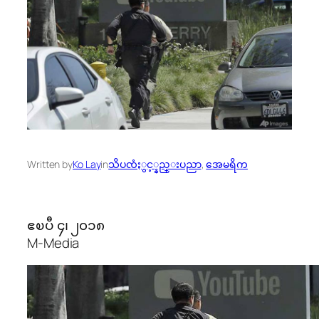
Written by
Ko Lay
in
သိပၸံႏွင့္နည္းပညာ
, 
အေမရိက
ဧၿပီ ၄၊ ၂၀၁၈
M-Media