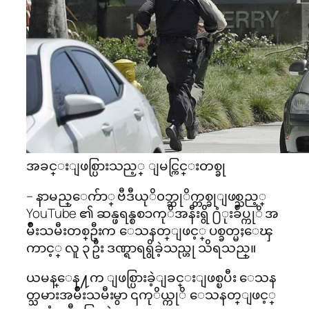
အခင္းျဖစ္ပြားသည့္ ျမင္ကြင္းတစ္ခု
– နာမည္ေက်ာ္ ဗီဒီယုိ၀ဘ္ဆုိက္တစ္ခုျဖစ္သည့္
YouTube ၏ ဆန္ဖရန္စစၥကုိအနီးရွိ ႐ံုးခ်ဳပ္ကုိ အ
မ်ိဳးသမီးတစ္ဦးက ေသနတ္ျဖင့္ ပစ္ခတ္မႈေၾ
ကာင့္ လူ ၃ ဦး ဒဏ္ရာရရွိခဲ့သည္ဟု သိရသည္။
ယမန္ေန႔က ျဖစ္ပြားခဲ့ျခင္းျဖစ္ၿပီး ေသန
တ္သမားအမ်ိဳးသမီးမွာ ၎ကုိယ္ကုိ ေသနတ္ျဖင့္