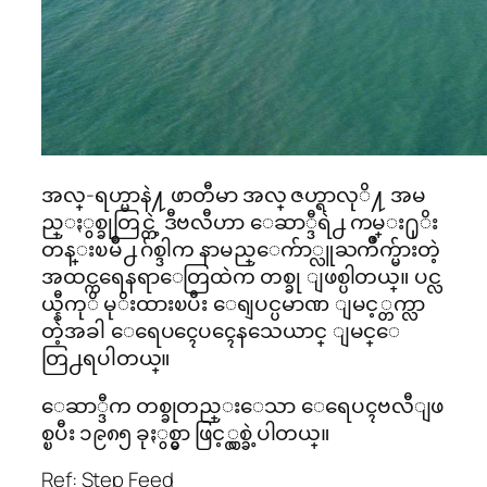
အလ္-ရဟ္မာနဲ႔ ဖာတီမာ အလ္ ဇဟ္ရာလုိ႔ အမ
ည္ႏွစ္ခုတြင္တဲ့ ဒီဗလီဟာ ေဆာ္ဒီရဲ႕ ကမ္း႐ုိး
တန္းၿမိဳ႕ ဂ်စ္ဒါက နာမည္ေက်ာ္လူႀကိဳက္မ်ားတဲ့
အထင္ကရေနရာေတြထဲက တစ္ခု ျဖစ္ပါတယ္။ ပင္လ
ယ္နီကုိ မုိးထားၿပီး ေရျပင္ပမာဏ ျမင့္တက္လာ
တဲ့အခါ ေရေပၚေပၚေနသေယာင္ ျမင္ေ
တြ႕ရပါတယ္။
ေဆာ္ဒီက တစ္ခုတည္းေသာ ေရေပၚဗလီျဖ
စ္ၿပီး ၁၉၈၅ ခုႏွစ္မွာ ဖြင့္လွစ္ခဲ့ပါတယ္။
Ref: Step Feed