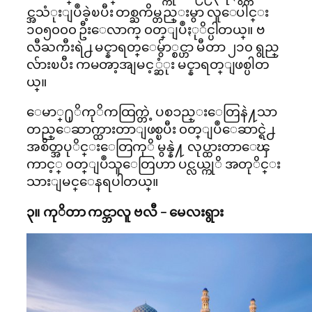
င္အသံုးျပဳခဲ့ၿပီး တစ္ႀကိမ္တည္းမွာ လူေပါင္း
၁၀၅၀၀၀ ဦးေလာက္ ၀တ္ျပဳႏုိင္ပါတယ္။ ဗ
လီႀကီးရဲ႕ မင္နာရတ္ေမွ်ာ္စင္ဟာ မီတာ ၂၁၀ ရွည္
လ်ားၿပီး ကမၻာ့အျမင့္ဆံုး မင္နာရတ္ျဖစ္ပါတ
ယ္။
ေမာ္႐ုိကုိကထြက္တဲ့ ပစၥည္းေတြနဲ႔သာ
တည္ေဆာက္ထားတာျဖစ္ၿပီး ၀တ္ျပဳေဆာင္ရဲ႕
အစိတ္အပုိင္းေတြကုိ မွန္နဲ႔ လုပ္ထားတာေၾ
ကာင့္ ၀တ္ျပဳသူေတြဟာ ပင္လယ္ကုိ အတုိင္း
သားျမင္ေနရပါတယ္။
၃။ ကုိတာ ကင္ဘာလူ ဗလီ – မေလးရွား