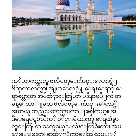
ကုိတာကင္ဘာလူ ဗလီ၀တ္ေက်ာင္းေတာ္ရဲ႕
ဗိသုကာလက္ရာ၊ အျပာေရာင္နဲ႔ ေရႊေရာင္ ေ
ရာစပ္ထားတဲ့ အမိုးခံုးေတြဟာ မဒီနာၿမိဳ႕က တ
မန္ေတာ္ျမတ္ ဗလီ၀တ္ေက်ာင္းေတာ္ကို
အတုယူ တည္ေဆာက္ထားတာ ျဖစ္ပါတယ္။ အဲ
ဒီေရေပၚဗလီကုိ ၀ုိင္းရံထားတဲ့ ေရထဲမွာ
လူေတြဟာ ေလွငယ္ေလးေတြစီးတာ၊ အပ
န္းေျဖတာ၊ ဓာတ္ပံု႐ုိက္တာေတြ လုပ္ႏုိ