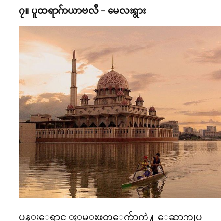
၇။ ပူထရာဂ်ာယာဗလီ – မေလးရွား
ပန္းေရာင္ ႏွမ္းဖတ္ေက်ာက္နဲ႔ ေဆာက္လုပ္