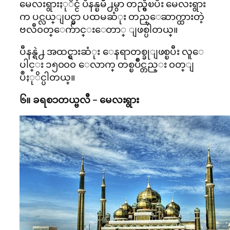
မေလးရွားႏုိင္ငံ ပီနန္ၿမိဳ႕မွာ တည္ရွိၿပီး မေလးရွား
က ပင္လယ္ျပင္မွာ ပထမဆံုး တည္ေဆာက္ထားတဲ့
ဗလီ၀တ္ေက်ာင္းေတာ္ ျဖစ္ပါတယ္။
ပီနန္ရဲ႕ အထင္ရွားဆံုး ေနရာတစ္ခုျဖစ္ၿပီး လူေ
ပါင္း ၁၅၀၀၀ ေလာက္ တစ္ၿပိဳင္တည္း ၀တ္ျ
ပဳႏုိင္ပါတယ္။
၆။ ခရစၥတယ္ဗလီ – မေလးရွား