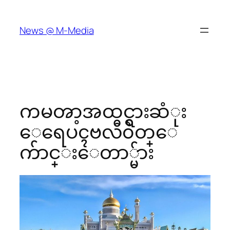
Skip
to
News @ M-Media
content
ကမၻာ့အထင္ရွားဆံုး
ေရေပၚဗလီ၀တ္ေ
က်ာင္းေတာ္မ်ား