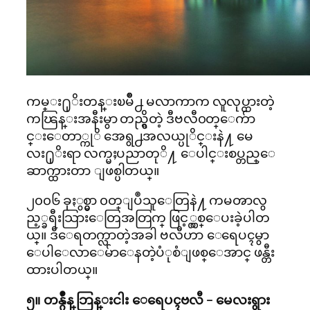
ကမ္း႐ုိးတန္းၿမိဳ႕ မလာကာက လူလုပ္ထားတဲ့
ကၽြန္းအနီးမွာ တည္ရွိတဲ့ ဒီဗလီ၀တ္ေက်ာ
င္းေတာ္ကုိ အေရွ႕အလယ္ပုိင္းနဲ႔ မေ
လး႐ုိးရာ လက္မႈပညာတုိ႔ ေပါင္းစပ္တည္ေ
ဆာက္ထားတာ ျဖစ္ပါတယ္။
၂၀၀၆ ခုႏွစ္မွာ ၀တ္ျပဳသူေတြနဲ႔ ကမၻာလွ
ည့္ခရီးသြားေတြအတြက္ ဖြင့္လွစ္ေပးခဲ့ပါတ
ယ္။ ဒီေရတက္လာတဲ့အခါ ဗလီဟာ ေရေပၚမွာ
ေပါေလာေမ်ာေနတဲ့ပံုစံျဖစ္ေအာင္ ဖန္တီး
ထားပါတယ္။
၅။ တန္ဂ်ဳန္ ဘြန္းငါး ေရေပၚဗလီ – မေလးရွား