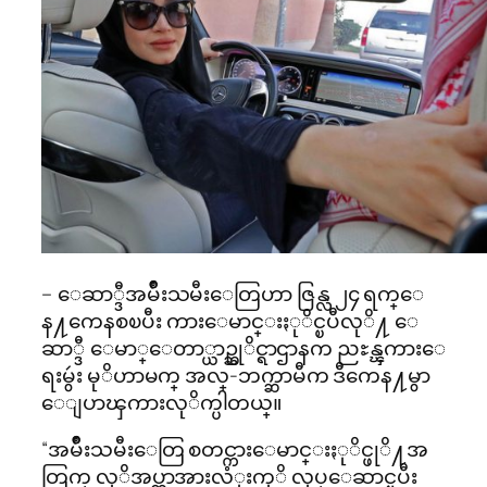
– ေဆာ္ဒီအမ်ိဳးသမီးေတြဟာ ဇြန္လ ၂၄ ရက္ေ
န႔ကေနစၿပီး ကားေမာင္းႏုိင္ၿပီလုိ႔ ေ
ဆာ္ဒီ ေမာ္ေတာ္ယာဥ္ဆုိင္ရာဌာနက ညႊန္ၾကားေ
ရးမွဴး မုိဟာမက္ အလ္-ဘက္ဆာမီက ဒီကေန႔မွာ
ေျပာၾကားလုိက္ပါတယ္။
“အမ်ိဳးသမီးေတြ စတင္ကားေမာင္းႏုိင္ဖုိ႔အ
တြက္ လုိအပ္တာအားလံုးကုိ လုပ္ေဆာင္ၿပီး