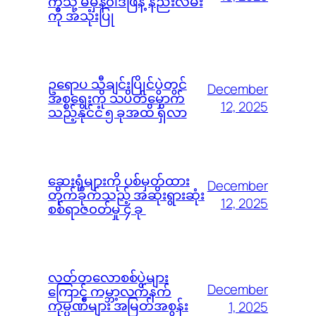
ကဲ့သို့ မမှန်၀ါဒဖြန့် နည်းလမ်း
ကို အသုံးပြု
ဥရောပ သီချင်းပြိုင်ပွဲတွင်
December
အစ္စရေးကို သပိတ်မှောက်
12, 2025
သည့်နိုင်ငံ ၅ ခုအထိ ရှိလာ
ဆေးရုံများကို ပစ်မှတ်ထား
December
တိုက်ခိုက်သည့် အဆိုးရွားဆုံး
12, 2025
စစ်ရာဇ၀တ်မှု ၄ ခု
လတ်တလောစစ်ပွဲများ
December
ကြောင့် ကမ္ဘာ့လက်နက်
ကုမ္ပဏီများ အမြတ်အစွန်း
1, 2025