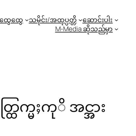
အထွေထွေ
သမိုင်း/အထုပ္ပတ္တိ
ဆောင်းပါး
M-Media ဆိုသည်မှာ
ြက္မႈကုိ အင္အား