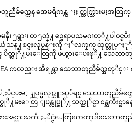
်ဴသေဘာတူညီခ်က္ကေန အေမရိကန္က ႏႈတ္ထြက္သြားမႈအ
မနီ၊ ႐ုရွား၊ တ႐ုတ္နဲ႔ ဥေရာပသမဂၢတုိ႔ပါ၀င္ၿပီး အ
 သန္႔စင္မႈလုပ္ငန္းကို ႏ်ဴလက္နက္ ထုတ္လုပ္ႏုိင္
အေပၚ ပိတ္ဆုိ႔မႈေတြကို ဖယ္ရွားေပးဖုိ႔ သေဘာ
ီ IAEA ကလည္း အီရန္ဟာ သေဘာတူညီခ်က္အတုိင္
္းမႈ ျပန္မလုပ္ဘူးဆုိရင္ သေဘာတူညီခ်က္ကေန 
္ဆုိ႔မႈေတြ ျပန္လုပ္ဖုိ႔ သက္ဆုိင္ရာ ၀န္ႀကီးဌ
အျခားအင္အားႀကီးႏုိင္ငံေတြကေတာ့ ဒီသေဘာတူညီ