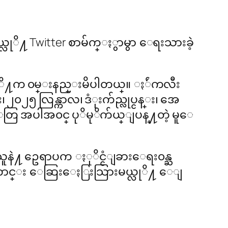
္လုိ႔ Twitter စာမ်က္ႏွာမွာ ေရးသားခဲ့
ေကတုိ႔က ၀မ္းနည္းမိပါတယ္။ ႏ်ဴကလီး
၂၀၂၅ လြန္ကာလ၊ ဒံုးက်ည္လုပ္ငန္း၊ အေ
ေတြ အပါအ၀င္ ပုိမုိက်ယ္ျပန္႔တဲ့ မူေ
သူနဲ႔ ဥေရာပက ႏုိင္ငံျခားေရး၀န္ႀ
အေၾကာင္း ေဆြးေႏြးသြားမယ္လုိ႔ ေျ