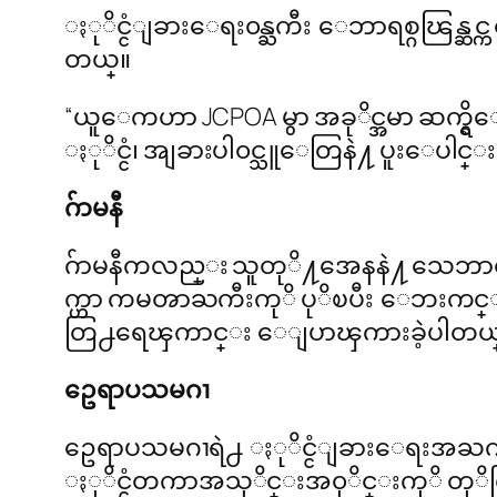
ႏုိင္ငံျခားေရး၀န္ႀကီး ေဘာရစ္ဂၽြန္ဆ
တယ္။
“ယူေကဟာ JCPOA မွာ အခုိင္အမာ ဆက္ရွိ
ႏုိင္ငံ၊ အျခားပါ၀င္သူေတြနဲ႔ ပူးေပါင္း
ဂ်ာမနီ
ဂ်ာမနီကလည္း သူတုိ႔အေနနဲ႔ သေဘာတူညီခ်
က္ဟာ ကမၻာႀကီးကုိ ပုိၿပီး ေဘးကင္
တြ႕ရေၾကာင္း ေျပာၾကားခဲ့ပါတယ
ဥေရာပသမဂၢ
ဥေရာပသမဂၢရဲ႕ ႏုိင္ငံျခားေရးအႀကီးအက
ႏုိင္ငံတကာအသုိင္းအ၀ုိင္းကုိ တုိက္