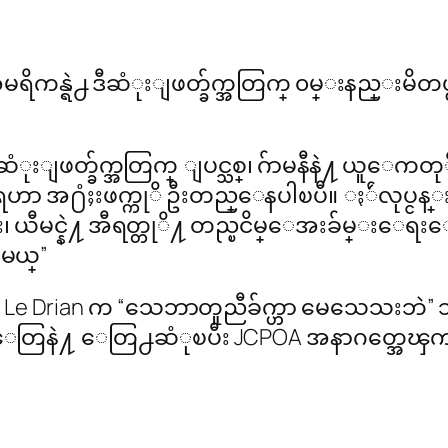
မရိကန္ရဲ႕ ဒီဆံုးျဖတ္ခ်က္အတြက္ ၀မ္းနည္းမိတယ
႕ ဆံုးျဖတ္ခ်က္အတြက္ ျပင္သစ္၊ ဂ်ာမနီနဲ႔ ယူ
ာ အ႐ံႈးဖက္ကုိ ဦးတည္ေနပါၿပီ။ ႏ်ဴလုပ္ငန္း၊ 
၊ ယီမင္နဲ႔ အီရတ္တုိ႔ တည္ၿငိမ္ေအးခ်မ္းေရး
ါမယ္”
ves Le Drian က “သေဘာတူညီခ်က္ဟာ မေသေသးဘဲ” 
န္ရွိသူေတြနဲ႔ ေတြ႕ဆံုၿပီး JCPOA အနာဂတ္