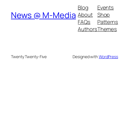
Blog
Events
News @ M-Media
About
Shop
FAQs
Patterns
Authors
Themes
Twenty Twenty-Five
Designed with
WordPress