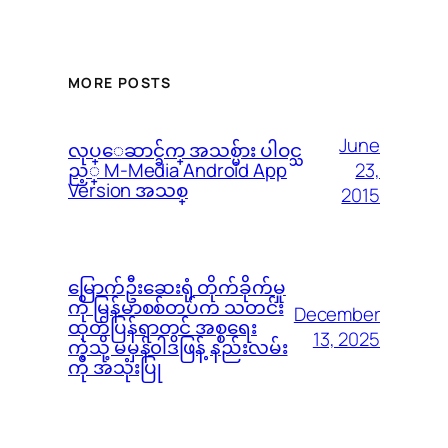
MORE POSTS
June
လုပ္ေဆာင္ခ်က္ အသစ္မ်ား ပါဝင္သ
23,
ည့္ M-Media Android App
Version အသစ္
2015
မြောက်ဦးဆေးရုံ တိုက်ခိုက်မှု
ကို မြန်မာစစ်တပ်က သတင်း
December
ထုတ်ပြန်ရာတွင် အစ္စရေး
13, 2025
ကဲ့သို့ မမှန်၀ါဒဖြန့် နည်းလမ်း
ကို အသုံးပြု