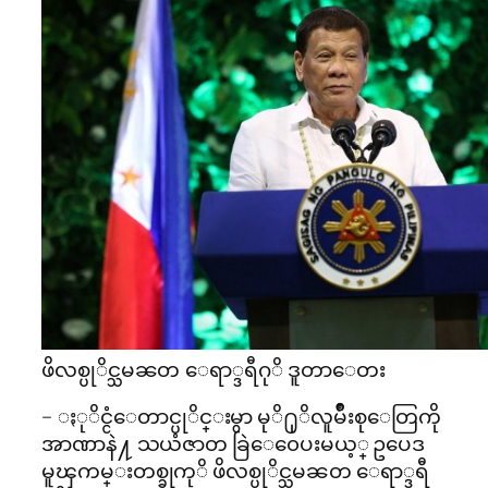
ဖိလစ္ပုိင္သမၼတ ေရာ္ဒရီဂုိ ဒူတာေတး
– ႏုိင္ငံေတာင္ပုိင္းမွာ မုိ႐ုိလူမ်ိဳးစုေတြကို
အာဏာနဲ႔ သယံဇာတ ခြဲေ၀ေပးမယ့္ ဥပေဒ
မူၾကမ္းတစ္ခုကုိ ဖိလစ္ပုိင္သမၼတ ေရာ္ဒရီ