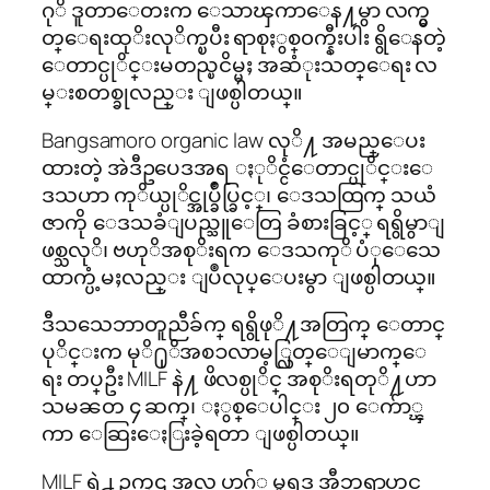
ဂုိ ဒူတာေတးက ေသာၾကာေန႔မွာ လက္မွ
တ္ေရးထုိးလုိက္ၿပီး ရာစုႏွစ္၀က္နီးပါး ရွိေနတဲ့
ေတာင္ပုိင္းမတည္ၿငိမ္မႈ အဆံုးသတ္ေရး လ
မ္းစတစ္ခုလည္း ျဖစ္ပါတယ္။
Bangsamoro organic law လုိ႔ အမည္ေပး
ထားတဲ့ အဲဒီဥပေဒအရ ႏုိင္ငံေတာင္ပုိင္းေ
ဒသဟာ ကုိယ္ပုိင္အုပ္ခ်ဳပ္ခြင့္၊ ေဒသထြက္ သယံ
ဇာကို ေဒသခံျပည္သူေတြ ခံစားခြင့္ ရရွိမွာျ
ဖစ္သလုိ၊ ဗဟုိအစုိးရက ေဒသကုိ ပံုေသေ
ထာက္ပံ့မႈလည္း ျပဳလုပ္ေပးမွာ ျဖစ္ပါတယ္။
ဒီသသေဘာတူညီခ်က္ ရရွိဖုိ႔အတြက္ ေတာင္
ပုိင္းက မုိ႐ုိအစၥလာမ့္လြတ္ေျမာက္ေ
ရး တပ္ဦး MILF နဲ႔ ဖိလစ္ပုိင္ အစုိးရတုိ႔ဟာ
သမၼတ ၄ ဆက္၊ ႏွစ္ေပါင္း ၂၀ ေက်ာ္ၾ
ကာ ေဆြးေႏြးခဲ့ရတာ ျဖစ္ပါတယ္။
MILF ရဲ႕ ဥကၠဌ အလ္ ဟဂ်္ မူရဒ္ အီဘရာဟင္က