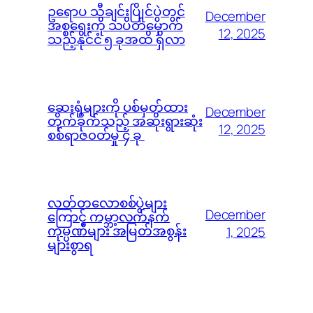
ဥရောပ သီချင်းပြိုင်ပွဲတွင်
December
အစ္စရေးကို သပိတ်မှောက်
12, 2025
သည့်နိုင်ငံ ၅ ခုအထိ ရှိလာ
ဆေးရုံများကို ပစ်မှတ်ထား
December
တိုက်ခိုက်သည့် အဆိုးရွားဆုံး
12, 2025
စစ်ရာဇ၀တ်မှု ၄ ခု
လတ်တလောစစ်ပွဲများ
December
ကြောင့် ကမ္ဘာ့လက်နက်
ကုမ္ပဏီများ အမြတ်အစွန်း
1, 2025
များစွာရ