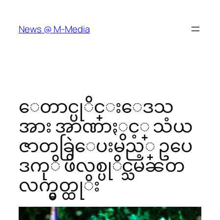
Skip
to
News @ M-Media
content
ေတာင္ပုိင္းေဒသ
အား အာဏာႏွင့္ သံယ
ဇာတခြဲေပးမည့္ ဥပေ
ဒကုိ ဖိလစ္ပုိင္သမၼတ
လက္မွတ္ထုိး