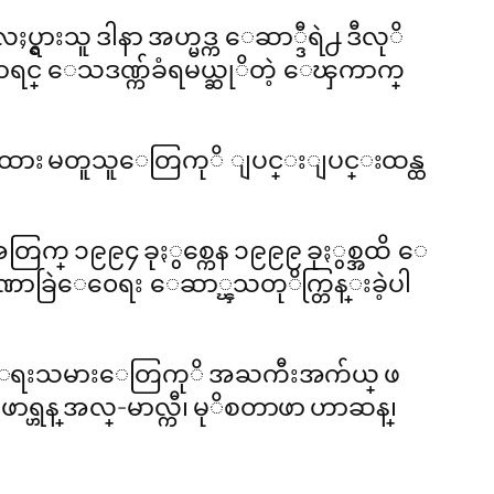
ရွားသူ ဒါနာ အဟ္မဒ္က ေဆာ္ဒီရဲ႕ ဒီလုိ
ေျပာရင္ ေသဒဏ္က်ခံရမယ္ဆုိတဲ့ ေၾကာက္
ဘာထား မတူသူေတြကုိ ျပင္းျပင္းထန္ထ
ြက္ ၁၉၉၄ ခုႏွစ္ကေန ၁၉၉၉ ခုႏွစ္အထိ ေ
အာဏာခြဲေ၀ေရး ေဆာ္ၾသတုိက္တြန္းခဲ့ပါ
္းလဲေရးသမားေတြကုိ အႀကီးအက်ယ္ ဖ
ဖာရ္ဟန္ အလ္-မာလ္ကီ၊ မုိစတာဖာ ဟာဆန္၊