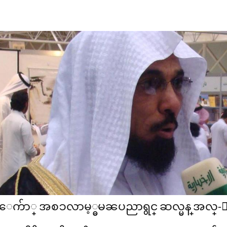
ေက်ာ္ အစၥလာမ့္ဓမၼပညာရွင္ ဆလ္မန္ အလ္-ေအ