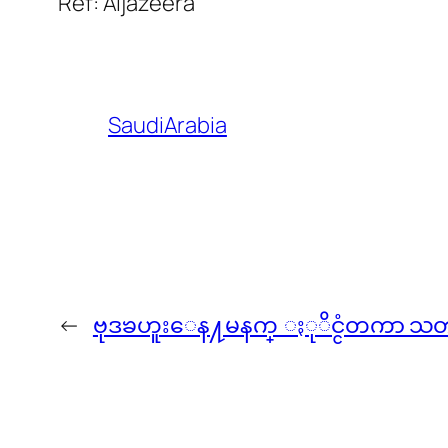
Ref: Aljazeera
SaudiArabia
←
ဗုဒၶဟူးေန႔မနက္ ႏုိင္ငံတကာ သတ