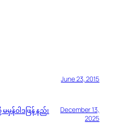
June 23, 2015
December 13,
မမှန်၀ါဒဖြန့် နည်း
2025