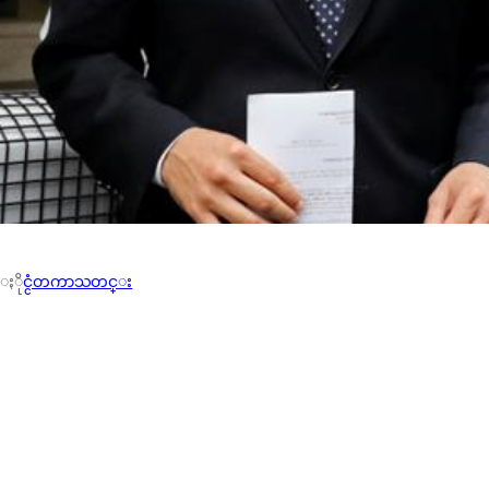
, 
ႏိုင္ငံတကာသတင္း