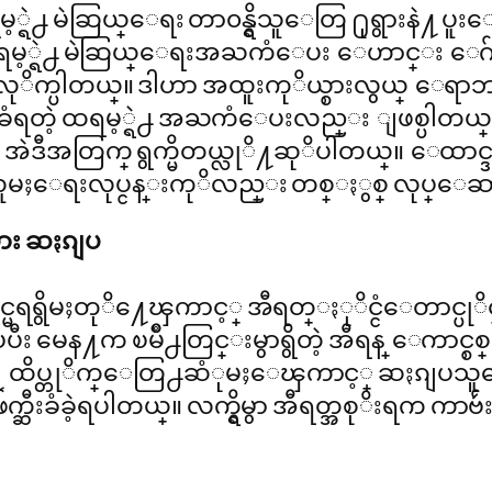
မ့္ရဲ႕ မဲဆြယ္ေရး တာ၀န္ရွိသူေတြ ႐ုရွားနဲ႔ 
္ ထရမ့္ရဲ႕ မဲဆြယ္ေရးအႀကံေပး ေဟာင္း ေဂ်ာ့ဂ်္ 
လုိက္ပါတယ္။ ဒါဟာ အထူးကုိယ္စားလွယ္ ေရာဘ
ံရတဲ့ ထရမ့္ရဲ႕ အႀကံေပးလည္း ျဖစ္ပါတယ္။
ီး အဲဒီအတြက္ ရွက္မိတယ္လုိ႔ဆုိပါတယ္။ ေထာင
မႈေရးလုပ္ငန္းကုိလည္း တစ္ႏွစ္ လုပ္ေဆာင္
်ား ဆႏၵျပ
္မရရွိမႈတုိ႔ေၾကာင့္ အီရတ္ႏုိင္ငံေတာင္ပ
 ၿမိဳ႕တြင္းမွာရွိတဲ့ အီရန္ ေကာင္စစ္၀န္႐ံ
ဲ႔ ထိပ္တုိက္ေတြ႕ဆံုမႈေၾကာင့္ ဆႏၵျပသူေ
ီးခံခဲ့ရပါတယ္။ လက္ရွိမွာ အီရတ္အစုိးရက ကာဗ်