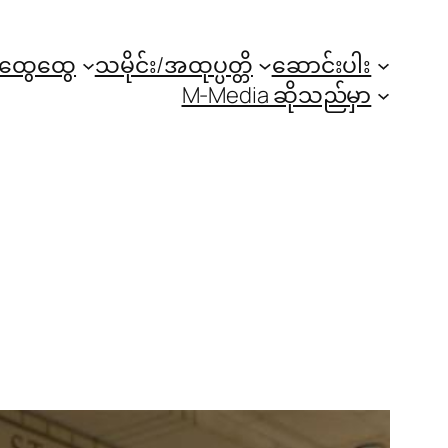
အထွေထွေ
သမိုင်း/အထုပ္ပတ္တိ
ဆောင်းပါး
M-Media ဆိုသည်မှာ