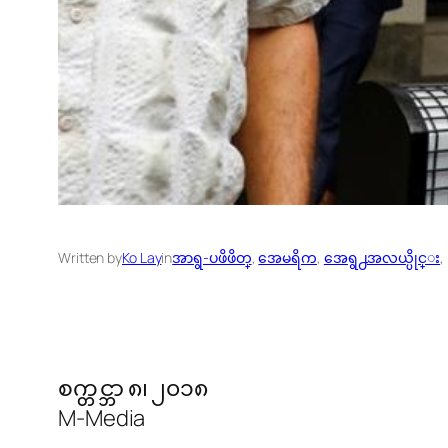
Written by
Ko Lay
in
အာရွ-ပဖိဖိတ္
, 
အေမရိက
, 
အေရွ႕အလယ္ပိုင္း
စက္တင္ဘာ ၈၊ ၂၀၁၈
M-Media