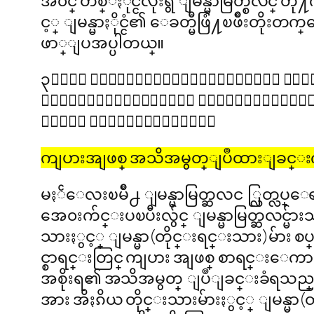
အ၀င္ တစ္ႏိုင္ငံလုံးရွိ ျမန္မာမြတ္စလင္ 
င့္ ျမန္မာႏိုင္ငံ၏ ေခတ္မီဖြံ႔ၿဖိဳးတို
ဖာ္ျပအပ္ပါတယ္။
၃၈ျဖာ မဂၤလာတရားေတာ္ႏွင့္အညီ အထူ
တစ္ဘက္ႏွင့္တစ္ဘက္ မေကာင္းမႈျပဳျ
န္းမာ ခ်မ္းသာၾကပါေစ။
ကျပားအျဖစ္ အသိအမွတ္ျပဳထားျခင္းကို 
မႏၲေလးၿမိဳ႕ ျမန္မာမြတ္ဆလင ္လြတ္လပ
အေ၀းက်င္းပၿပီးလွ်င္ ျမန္မာမြတ္ဆလင္မ
သားႏွင့္ ျမန္မာ(တိုင္းရင္းသား)မ်ား
င္စာရင္းတြင္ ကျပား အျဖစ္ စာရင္းေကာက္ထ
အစိုးရ၏ အသိအမွတ္ ျပဳျခင္းခံရသည္ ျဖ
အား အိႏၵိယ တိုင္းသားမ်ားႏွင့္ ျမန္မာ(တိ