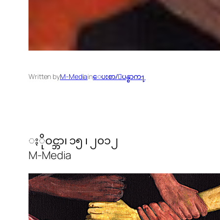
Written by
M-Media
in
ေပးစာ/ျပန္စာက႑
ႏိုဝင္ဘာ၊ ၁၅ ၊ ၂၀၁၂
M-Media