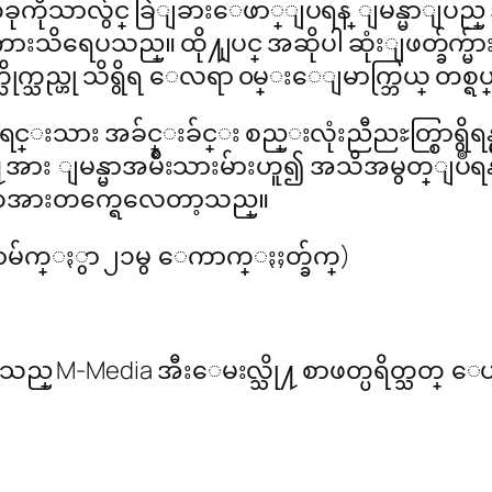
ာတခုကိုသာလွ်င္ ခြဲျခားေဖာ္ျပရန္ ျမန္မာ
 ၾကားသိရေပသည္။ ထို႔ျပင္ အဆိုပါ ဆုံးျဖတ္ခ်က္မ်ာ
လိုက္သည္ဟု သိရွိရ ေလရာ ၀မ္းေျမာက္ဘြယ္ တစ
းသား အခ်င္းခ်င္း စည္းလုံးညီညႊတ္စြာရွိရန္မွ
ို႔အား ျမန္မာအမ်ဳိးသားမ်ားဟူ၍ အသိအမွတ္ျပဳရ
က္ တအားတက္ရေလေတာ့သည္။
 စာမ်က္ႏွာ ၂၁မွ ေကာက္ႏႈတ္ခ်က္)
 M-Media အီးေမးလ္သို႔ စာဖတ္ပရိတ္သတ္ ေပ