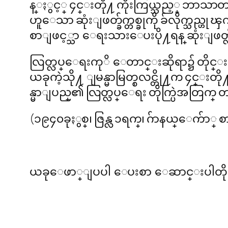
န္ႏွင့္ ၄င္းတို႔ ကိုးကြယ္သည့္ ဘာသ
ဟူေသာ ဆုံးျဖတ္ခ်က္တစ္ခုကို ခ်လိုက္သည္ဟု
စာျဖင့္သာ ေရးသားေပးပို႔ရန္ ဆုံးျဖတ္
လြတ္လပ္ေရးကုိ ေတာင္းဆိုရာ၌ တိုင္းရင္
ယခုကဲ့သို႔ ျမန္မာမြတ္စလင္တို႔က ၄င္းတ
န္မာျပည္၏ လြတ္လပ္ေရး တိုက္ပြဲအတြ
(၁၉၄၀ခုႏွစ္၊ ဇြန္လ ၁ရက္၊ ဂ်ာနယ္ေက်ာ္
ယခုေဖာ္ျပပါ ေပးစာ ေဆာင္းပါတိုသည္