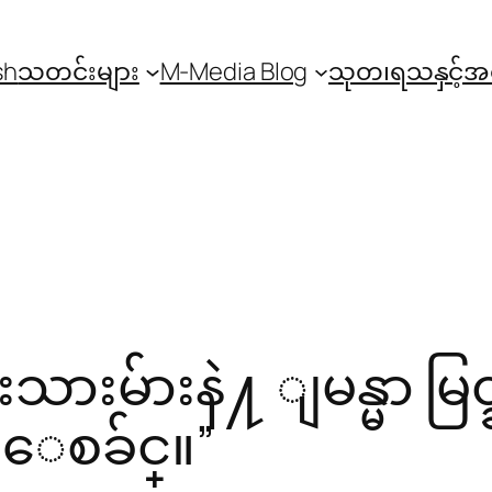
sh
သတင်းများ
M-Media Blog
သုတ၊ရသနှင့်
းသားမ်ားနဲ႔ ျမန္မာ မ
ေစခ်င္။”