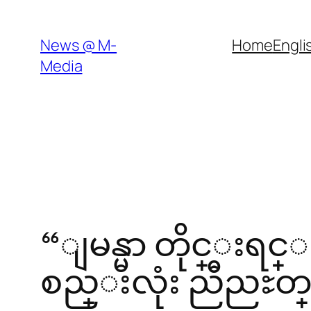
Skip
to
News @ M-
Home
Engli
content
Media
“ျမန္မာ တိုင္းရင္
စည္းလုံး ညီညႊတ္