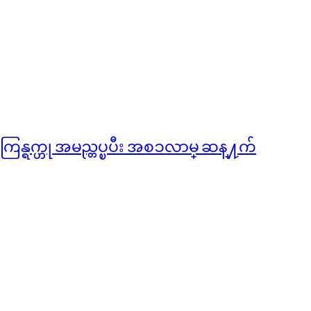
ြန္ရက္ဟု အမည္တပ္ၿပီး အစၥလာမ္ ဆန္႔က်