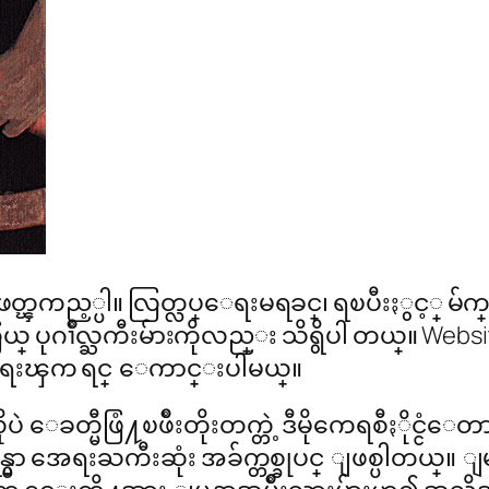
ကည့္ပါ။ လြတ္လပ္ေရးမရခင္၊ ရၿပီးႏွင့္ မ်က္ေမ
ပုဂၢဳိလ္ႀကီးမ်ားကိုလည္း သိရွိပါ တယ္။ Websi
ေရးၾက ရင္ ေကာင္းပါမယ္။
မီဖြံ႔ၿဖိဳးတိုးတက္တဲ့ ဒီမိုကေရစီႏိုင္ငံေတ
မွာ အေရးႀကီးဆုံး အခ်က္တစ္ခုပင္ ျဖစ္ပါတယ္။ ျမန