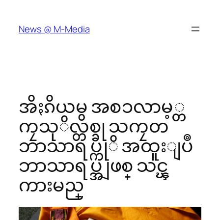
Skip
to
News @ M-Media
content
အိႏၵိယမွ အစၥလာမ့္တ
ကၠသုိလ္တစ္ခု သကၠတ
ဘာသာရပ္ကုိ အထူးျပဳ
ဘာသာရပ္အျဖစ္ သင္ၾ
ကားမည္