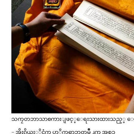
သကၠတဘာသာစကားျဖင့္ေရးသားထားသည့္ 
– အိႏၵိယႏုိင္ငံက ဟုိက္ဒရာဘတ္ၿမိဳ႕က အစၥ