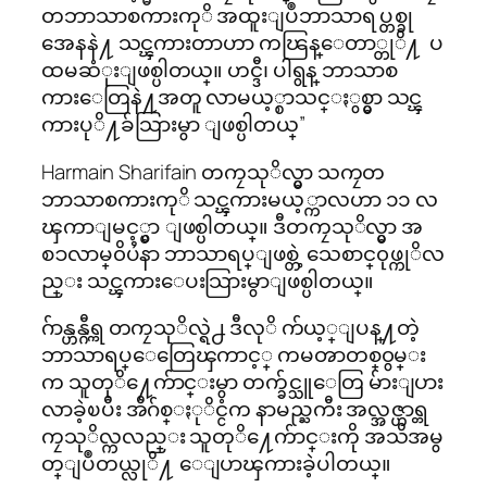
တဘာသာစကားကုိ အထူးျပဳဘာသာရပ္တစ္ခု
အေနနဲ႔ သင္ၾကားတာဟာ ကၽြန္ေတာ္တုိ႔ ပ
ထမဆံုးျဖစ္ပါတယ္။ ဟင္ဒီ၊ ပါရွန္ ဘာသာစ
ကားေတြနဲ႔အတူ လာမယ့္စာသင္ႏွစ္မွာ သင္ၾ
ကားပုိ႔ခ်သြားမွာ ျဖစ္ပါတယ္”
Harmain Sharifain တကၠသုိလ္မွာ သကၠတ
ဘာသာစကားကုိ သင္ၾကားမယ့္ကာလဟာ ၁၁ လ
ၾကာျမင့္မွာ ျဖစ္ပါတယ္။ ဒီတကၠသုိလ္မွာ အ
စၥလာမ္၀ိပႆနာ ဘာသာရပ္ျဖစ္တဲ့ သေစာင္၀ုဖ္ကုိလ
ည္း သင္ၾကားေပးသြားမွာျဖစ္ပါတယ္။
ဂ်ာန္ဟန္ဂီရ္က တကၠသုိလ္ရဲ႕ ဒီလုိ က်ယ့္ျပန္႔တဲ့
ဘာသာရပ္ေတြေၾကာင့္ ကမၻာတစ္၀ွမ္း
က သူတုိ႔ေက်ာင္းမွာ တက္ခ်င္သူေတြ မ်ားျပား
လာခဲ့ၿပီး အီဂ်စ္ႏုိင္ငံက နာမည္ႀကီး အလ္အဇ္ဟာရ္တ
ကၠသုိလ္ကလည္း သူတုိ႔ေက်ာင္းကို အသိအမွ
တ္ျပဳတယ္လုိ႔ ေျပာၾကားခဲ့ပါတယ္။