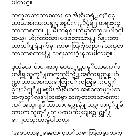
ပါတယ္။
သကၠတဘာသာစကားဟာ အိႏၵိယရဲ႕ ဂႏၱ၀င္
ဘာသာစကားတစ္ခုျဖစ္ၿပီး ႏုိင္ငံရဲ႕ တရား၀င္
ဘာသာစကား ၂၂ မ်ိဳးစာရင္းထဲမွာလည္း ပါ၀င္ပါ
တယ္။ ဟိႏၵဴဘာသာ၊ ဗုဒၶဘာသာနဲ႔ ဂ်ိန္းဘာ
သာတုိ႔ရဲ႕ က်မ္းစာေတြကိုလည္း သကၠတ
ဘာသာစကားနဲ႔ ေရးသားခဲ့ၾကပါတယ္။
ဒုတိယေက်ာင္းအုပ္ ပေရာ္ဖက္ဆာ မုိဟာမက္ ဂ်ာ
ဟန္ဂီရ္က သူတုိ႔တကၠသုိလ္ရဲ႕ အဓိကရည္မွန္းခ်
က္ဟာ ဘာသာစကားေတြကုိ ကၽြမ္းက်င္ပုိ
င္ႏုိင္ဖုိ႔ျဖစ္ၿပီး အိႏၵိယက အစၥလာမ့္ဓမၼ
တကၠသုိလ္ေတြထဲမွာ သကၠတဘာသာစကား
ကုိ အထူးျပဳ ဘာသာရပ္အေနနဲ႔ သင္ၾကားပုိ႔ခ်
တာဟာ သူတုိ႔က ပထမဆံုးျဖစ္တယ္လုိ႔
ေျပာၾကားခဲ့ပါတယ္။
“အစၥလာမ့္ဓမၼတကၠသုိလ္ေတြထဲမွာ သကၠ