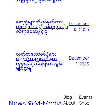
ဆေးရုံများကို ပစ်မှတ်ထား
December
တိုက်ခိုက်သည့် အဆိုးရွားဆုံး
12, 2025
စစ်ရာဇ၀တ်မှု ၄ ခု
လတ်တလောစစ်ပွဲများ
December
ကြောင့် ကမ္ဘာ့လက်နက်
ကုမ္ပဏီများ အမြတ်အစွန်း
1, 2025
များစွာရ
Blog
Events
News @ M-Media
About
Shop