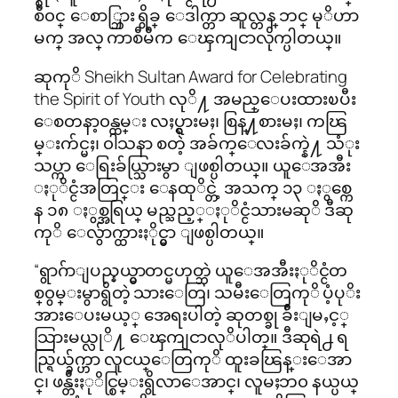
စီ၀င္ ေစာ္ဘြား ရွိခ္ ေဒါက္တာ ဆူလ္တန္ ဘင္ မုိဟာ
မက္ အလ္ ကာစီမီက ေၾကျငာလိုက္ပါတယ္။
ဆုကုိ Sheikh Sultan Award for Celebrating
the Spirit of Youth လုိ႔ အမည္ေပးထားၿပီး
ေစတနာ့၀န္ထမ္း လႈပ္ရွားမႈ၊ စြန္႔စားမႈ၊ ကၽြ
မ္းက်င္မႈ၊ ၀ါသနာ စတဲ့ အခ်က္ေလးခ်က္နဲ႔ သံုး
သပ္ကာ ေရြးခ်ယ္သြားမွာ ျဖစ္ပါတယ္။ ယူေအအီး
ႏုိင္ငံအတြင္း ေနထုိင္တဲ့ အသက္ ၁၃ ႏွစ္ကေ
န ၁၈ ႏွစ္အရြယ္ မည္သည့္ႏုိင္ငံသားမဆုိ ဒီဆု
ကုိ ေလွ်ာက္ထားႏိုင္မွာ ျဖစ္ပါတယ္။
“ရွာဂ်ာျပည္နယ္မွာတင္မဟုတ္ဘဲ ယူေအအီးႏုိင္ငံတ
စ္၀ွမ္းမွာရွိတဲ့ သားေတြ၊ သမီးေတြကုိ ပံ့ပုိး
အားေပးမယ့္ အေရးပါတဲ့ ဆုတစ္ခု ခ်ီးျမႇင့္
သြားမယ္လုိ႔ ေၾကျငာလုိပါတ္။ ဒီဆုရဲ႕ ရ
ည္ရြယ္ခ်က္ဟာ လူငယ္ေတြကုိ ထူးခၽြန္းေအာ
င္၊ ဖန္တီးႏုိင္စြမ္းရွိလာေအာင္၊ လူမႈဘ၀ နယ္ပယ္