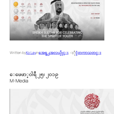
Written by
Ko Lay
in
အေရွ႕အလယ္ပိုင္း
, 
ႏိုင္ငံတကာသတင္း
ေဖေဖာ္၀ါရီ ၂၅၊ ၂၀၁၉
M-Media