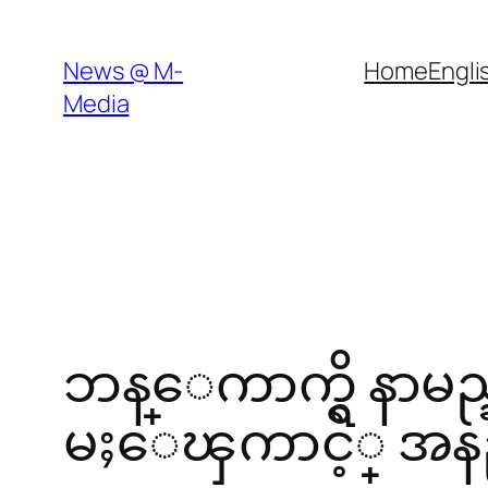
Skip
to
News @ M-
Home
Engli
content
Media
ဘန္ေကာက္ရွိ နာမည
မႈေၾကာင့္ အနည