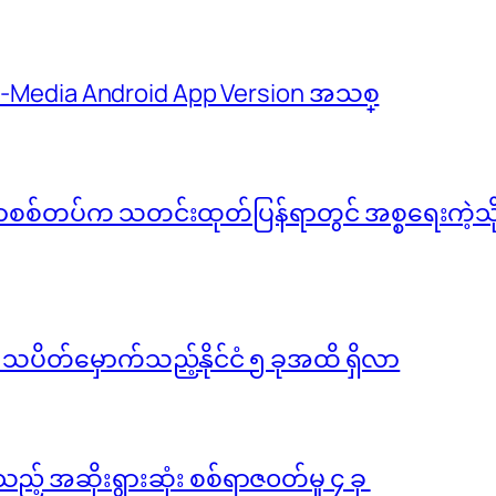
 M-Media Android App Version အသစ္
်မာစစ်တပ်က သတင်းထုတ်ပြန်ရာတွင် အစ္စရေးကဲ့သို့ 
ို သပိတ်မှောက်သည့်နိုင်ငံ ၅ ခုအထိ ရှိလာ
ည့် အဆိုးရွားဆုံး စစ်ရာဇ၀တ်မှု ၄ ခု