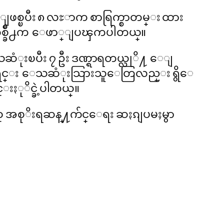
းျဖစ္ၿပီး ၈ လႊာက စာရြက္စာတမ္း ထား
တစ္ခ်ိဳ႕က ေဖာ္ျပၾကပါတယ္။
ဆံုးၿပီး ၇ ဦး ဒဏ္ရာရတယ္လုိ႔ ေျ
ခ်ရင္း ေသဆံုးသြားသူေတြလည္း ရွိေ
ႏုိင္ခဲ့ပါတယ္။
ႏွစ္ အစုိးရဆန္႔က်င္ေရး ဆႏၵျပမႈမွာ