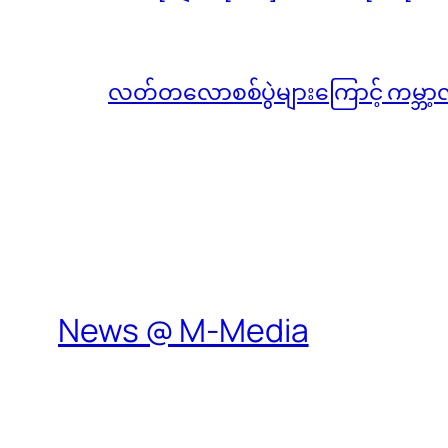
လတ်တလောစစ်ပွဲများကြောင့် ကမ္ဘာ့
News @ M-Media