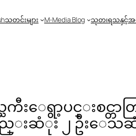
sh
သတင်းများ
M-Media Blog
သုတ၊ရသနှင့်
္ႀကီးေရွာ့ပင္းစင္တာတ
္းဆံုး ၂ ဦးေသဆ