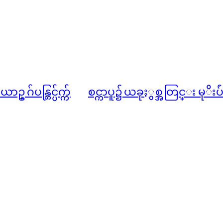
်ပန္တြင္ပ်က္က်
စင္ကာပူ၌ ယခုႏွစ္အတြင္း မု