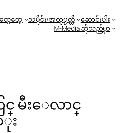
အထွေထွေ
သမိုင်း/အထုပ္ပတ္တိ
ဆောင်းပါး
M-Media ဆိုသည်မှာ
ြင္ မီးေလာင္
ံုး