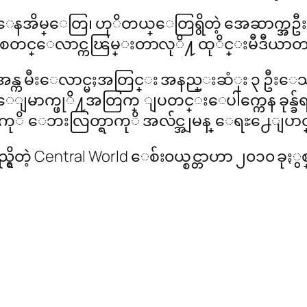
 လူေနအိမ္ေတြ၊ ဟုိတယ္ေတြရွိတဲ့ အေဆာက္အဦ
မီးစတင္ေလာင္ကၽြမ္းတာလုိ႔ ထုိင္းမီဒီယာ
မူအန္က မီးေလာင္မႈအတြင္း အနည္းဆံုး ၃ ဦးေသ
ေျမာက္ဖုိ႔အတြက္ ျပတင္းေပါက္ကေန ခုန္
ကုိ ေဘးလြတ္ရာကုိ အလ်င္အျမန္ ေရႊ႕ေျပာင္း
ရွိတဲ့ Central World ေစ်း၀ယ္စင္တာဟာ ၂၀၁၀ ခု