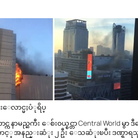
ီးေလာင္မႈပံုရိပ္
င္က နာမည္ႀကီး ေစ်း၀ယ္စင္တာ Central World 
င့္ အနည္းဆံုး ၂ ဦး ေသဆံုးၿပီး ဒဏ္ရာရသ