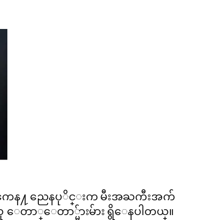
မွာ ဒီကေန႔ ညေနပုိင္းက မီးအႀကီးအက်
ူ ေတာ္ေတာ္မ်ားမ်ား ရွိေနပါတယ္။