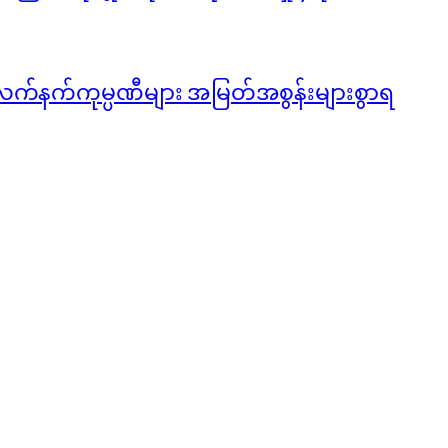
လက်နက်ကုမ္ပဏီများ အမြတ်အစွန်းများစွာရ