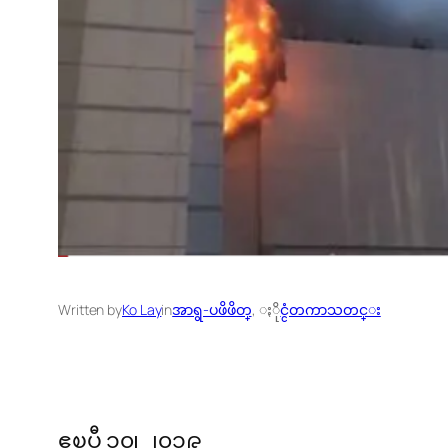
Written by
Ko Lay
in
အာရွ-ပဖိဖိတ္
, 
ႏိုင္ငံတကာသတင္း
ဧၿပီ ၁၀၊ ၂၀၁၉