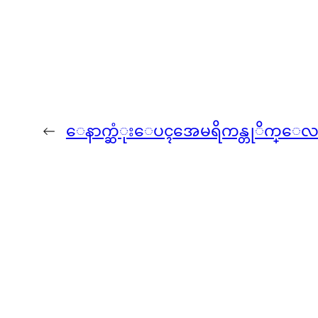
←
ေနာက္ဆံုးေပၚအေမရိကန္တုိက္ေလယာဥ္ ဂ