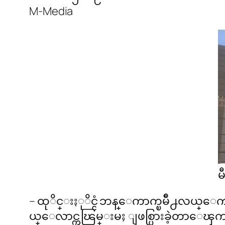
M-Media
မ
– ထုိင္းႏုိင္ငံ ဘန္ေကာက္ၿမိဳ႕လယ္ေကာ
ယ္ေလာင္ကၽြမ္းမႈ ျဖစ္ပြားခဲ့တာေၾကာ