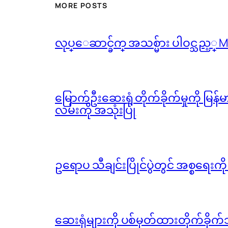
MORE POSTS
လုပ္ေဆာင္ခ်က္ အသစ္မ်ား ပါဝင္သည့္
မြောက်ဦးဆေးရုံ တိုက်ခိုက်မှုကို မြန
လမ်းကို အသုံးပြု
ဥရောပ သီချင်းပြိုင်ပွဲတွင် အစ္စရေးက
ဆေးရုံများကို ပစ်မှတ်ထားတိုက်ခိုက်သ