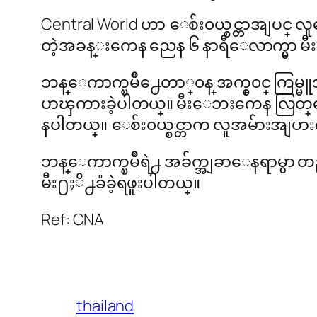
Central World ဟာ ေစ်း၀ယ္စင္တာအျပင္
တဲ့အခန္းကေန ညေန ၆ နာရီေလာက္မွာ 
ဘန္ေကာက္ၿမိဳ႕ေတာ္၀န္ အက္စ္၀င္ ကြမ္
ပာၾကားခဲ့ပါတယ္။ မီးေဘးကေန လြတ္
နပါတယ္။ ေစ်း၀ယ္စင္တာက လူအမ်ားအျပား
ဘန္ေကာက္ၿမိဳရဲ႕ အခ်က္အျခာေနရာမွာ တည္
မီး႐ႈိ႕ခံခဲ့ရဖူးပါတယ္။
Ref: CNA
thailand