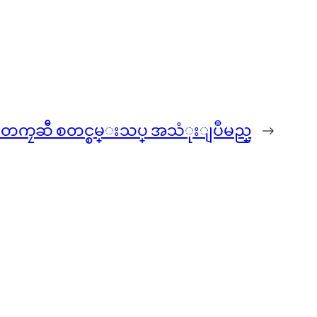
ိးပ်ံတကၠဆီ စတင္စမ္းသပ္ အသံုးျပဳမည္
→