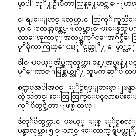
မွာပါ” လုိ႔ ဦးပီတာညြန္႔ေမာင္က ေျပ
ေရႊေျပာင္းလုပ္သားေတြကုိ ကူညီေပးေနတ
မွာ ေစတနာ့၀န္ထမ္း လုပ္အားေပးေနသူ မက
တာေၾကာင့္ အလုပ္အကုိင္ေအဂ်င္စီေတြက မ
ပုိမိုကာကြယ္ေပးႏုိင္မယ္လုိ႔ ေမွ်
ဒါေပမယ့္ အိမ္အကူလုပ္သား ခန္႔အပ္မႈနဲ႔ပတ္
မုိေကာင္းမြန္တယ္လုိ႔ သူမက ဆုိပါတယ
စင္ကာပူအပါအ၀င္ ႏုိင္ငံရပ္ျခားမွာ ျမန္
တဲ့ သတင္းေတြ ထြက္ေပၚလာၿပီးေနာက္ပုိ
ကုိ ပိတ္ပင္ခဲ့တာ ျဖစ္ပါတယ္။
ဒီလုိပိတ္ပင္ထားေပမယ့္ ႏွစ္ႏုိင္ငံစလံုး
မန္မာလုပ္သား ၅ ေသာင္းေလာက္ ရွိမယ္