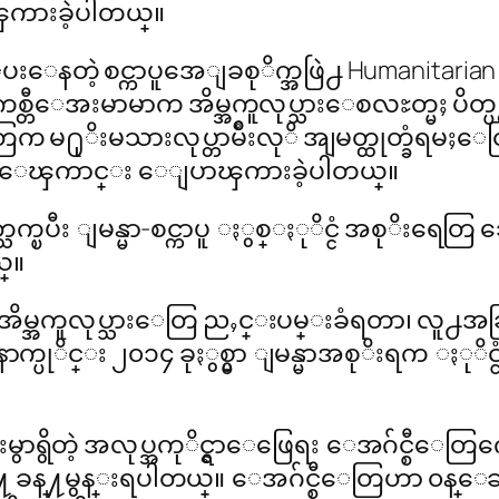
ာၾကားခဲ့ပါတယ္။
ဲ့ စင္ကာပူအေျခစုိက္အဖြဲ႕ Humanitarian Or
စ္တီေအးမာမာက အိမ္အကူလုပ္သားေစလႊတ္မႈ ပိတ္ပ
႐ုိးမသားလုပ္တာမ်ိဳးလုိ အျမတ္ထုတ္ခံရမႈေတြက
ာ္လင့္ေၾကာင္း ေျပာၾကားခဲ့ပါတယ္။
သက္ၿပီး ျမန္မာ-စင္ကာပူ ႏွစ္ႏုိင္ငံ အစုိးရေတြ သ
္။
မာအိမ္အကူလုပ္သားေတြ ညႇင္းပမ္းခံရတာ၊ လူ႕အခြ
င္း ၂၀၁၄ ခုႏွစ္မွာ ျမန္မာအစုိးရက ႏုိင္ငံရ
မွာရွိတဲ့ အလုပ္အကုိင္ရွာေဖြေရး ေအဂ်င္စီေတြကေ
လုိ႔ ခန္႔မွန္းရပါတယ္။ ေအဂ်င္စီေတြဟာ ၀န္