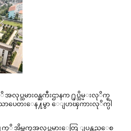
 အလုပ္သမား၀န္ႀကီးဌာနက ႐ုပ္သိမ္းလုိက္ၿ
) က ၾကာသာပေတးေန႔မွာ ေျပာၾကားလုိက္ပါ
ိ႔ကုိ အိမ္အကူအလုပ္သမားေတြ ျပန္လည္ေစ