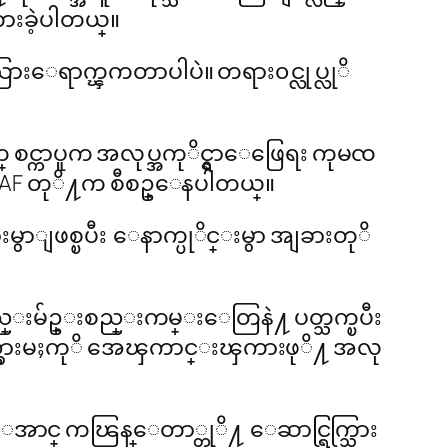
ားခဲ့ပါတယ္။
သြားေရာက္ၾကတာပါပဲ။ တရား၀င္လုပ္လုိ
္ စင္ကာပူက အလုပ္အကုိင္ရွာေဖြေရး ကုမၸ
EAF တုိ႔က စီစဥ္ေနပါတယ္။
မွာျဖစ္ၿပီး ေနာက္ပုိင္းမွာ အျခားတုိ
ပ္၊ စည္းမ်ဥ္းစည္းကမ္းေတြနဲ႔ ပတ္သက္ၿပီး
အစဥ္ထားမႈကုိ အေၾကာင္းၾကားဖုိ႔ အလု
္ေအာင္ ကၽြန္ေတာ္တုိ႔ ေဆာင္ရြက္သြား