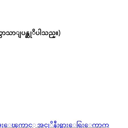
ာသာျပန္ဆုိပါသည္။)
္ရမႈေၾကာင့္ အင္ဒုိနီးရွားေရြးေကာက္