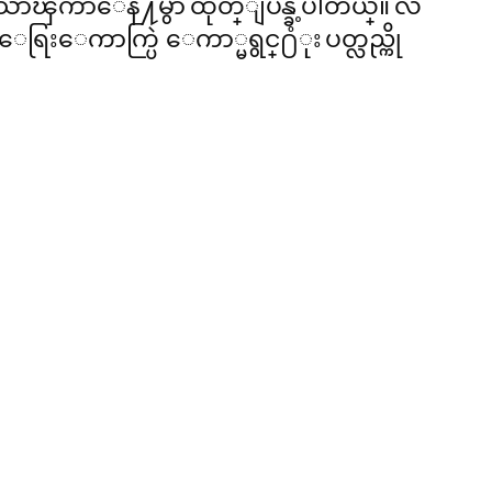
ဲ႕က ေသာၾကာေန႔မွာ ထုတ္ျပန္ခဲ့ပါတယ္။ လ
ရြးေကာက္ပြဲ ေကာ္မရွင္႐ံုး ပတ္လည္ကို