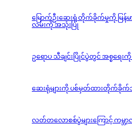
မြောက်ဦးဆေးရုံ တိုက်ခိုက်မှုကို မြန
လမ်းကို အသုံးပြု
ဥရောပ သီချင်းပြိုင်ပွဲတွင် အစ္စရေးက
ဆေးရုံများကို ပစ်မှတ်ထားတိုက်ခိုက်သ
လတ်တလောစစ်ပွဲများကြောင့် ကမ္ဘာ့