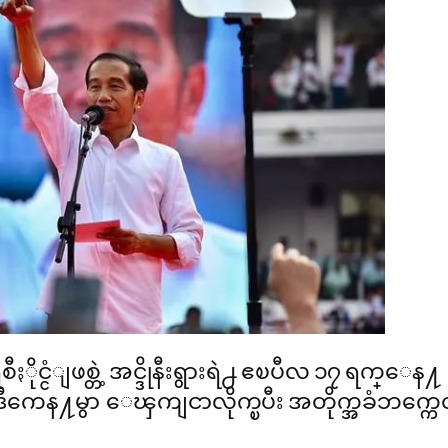
ံျဖစ္တဲ့ အင္ဒိုနီးရွားရဲ႕ ဧၿပီလ ၁၇ ရက္ေန႔ ေ
ီကေန႔မွာ ေၾကျငာလိုက္ၿပီး အတိုက္အခံဘက္ကေတာ့ 