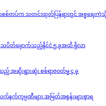
်မာစစ်တပ်က သတင်းထုတ်ပြန်ရာတွင် အစ္စရေးကဲ့သို့ 
ို သပိတ်မှောက်သည့်နိုင်ငံ ၅ ခုအထိ ရှိလာ
ည့် အဆိုးရွားဆုံး စစ်ရာဇ၀တ်မှု ၄ ခု
လက်နက်ကုမ္ပဏီများ အမြတ်အစွန်းများစွာရ