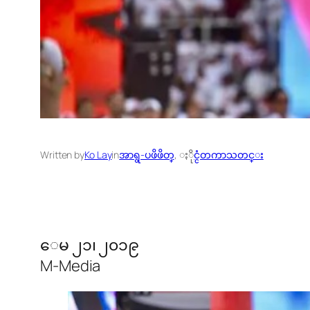
Written by
Ko Lay
in
အာရွ-ပဖိဖိတ္
, 
ႏိုင္ငံတကာသတင္း
ေမ ၂၁၊ ၂၀၁၉
M-Media