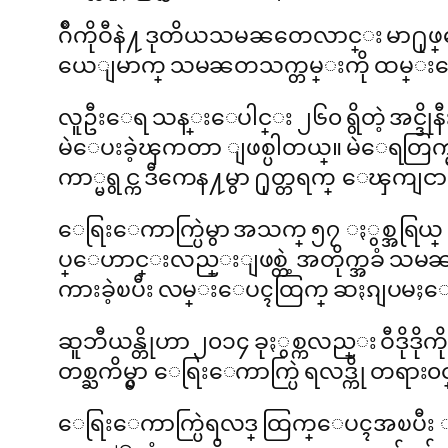
ဂ်ိဳကိုဝီနဲ႔ ဒုတိယသမၼတေလာင္း မာ႐ုဖ္ေအမ
ယေျမာက္ သမၼတသက္တမ္းကို ထမ္းေဆာ
လူဦးေရ သန္းေပါင္း ၂၆၀ ရွိတဲ့ အင္ဒိုနီ
မဲေပးခဲ့ၾကတာ ျဖစ္ပါတယ္။ မဲေရတြက္မႈန
ကာ္မရွင္က ဒီကေန႔မွာ ႐ုတ္တရက္ ေၾကျငာ
ေရြးေကာက္ပြဲမွာ အသက္ ၅၇ ႏွစ္အရြယ္ ဝီဒိုဒ
ပ္ေဟာင္းလည္းျဖစ္တဲ့ အတိုက္အခံ သမၼတေ
ကားခဲ့ၿပီး လမ္းေပၚထြက္ ဆႏၵျပမႈေတြ
ဆူဘီယန္တိုဟာ ၂၀၁၄ ခုႏွစ္ကလည္း ဝီဒိုဒို
တစ္ႀကိမ္မွာ ေရြးေကာက္ပြဲ ရလဒ္ကို တရ
ေရြးေကာက္ပြဲရလဒ္ ထြက္ေပၚအၿပီး ျဖစ္