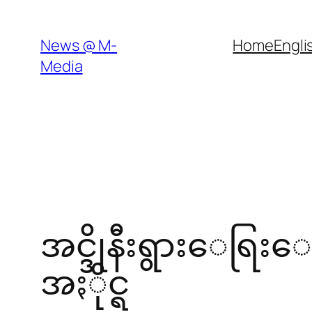
Skip
to
News @ M-
Home
Engli
content
Media
အင္ဒိုနီးရွားေရြးေက
အႏိုင္ရ