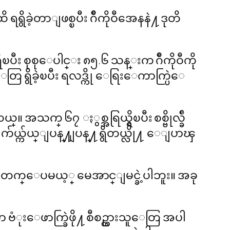
ိခဲ့တာျဖစ္ၿပီး ဂ်ိဳကိုဝီအေနနဲ႔ ဒုတိ
ၿပီး စုစုေပါင္း ၈၅.၆ သန္းက ဂ်ိဳကိုဝီကို
 ရွိခဲ့ၿပီး ရလဒ္ကို ေရြးေကာက္ပြဲေ
။ အသက္ ၆၇ ႏွစ္အရြယ္ရွိၿပီး စစ္ဗိုလ္ခ်ဳ
က်ယ္က်ယ္ျပန္႔ျပန္႔ ရွိတယ္လို႔ ေျပာၾ
းအထိ တက္ေပမယ့္ မေအာင္ျမင္ခဲ့ပါဘူး။ အခု
ုးေဖာက္ခြဲဖို႔ စီစဥ္ထားသူေတြ အပါ