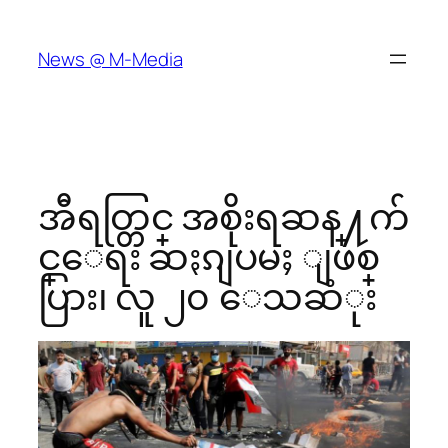
Skip
to
News @ M-Media
content
အီရတ္တြင္ အစိုးရဆန္႔က်
င္ေရး ဆႏၵျပမႈ ျဖစ္
ပြား၊ လူ ၂၀ ေသဆံုး