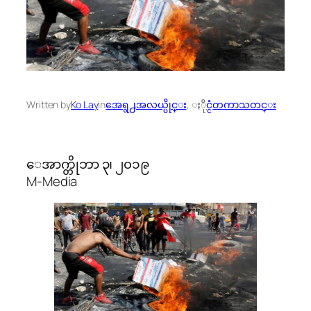
Written by
Ko Lay
in
အေရွ႕အလယ္ပိုင္း
, 
ႏိုင္ငံတကာသတင္း
ေအာက္တိုဘာ ၃၊ ၂၀၁၉
M-Media