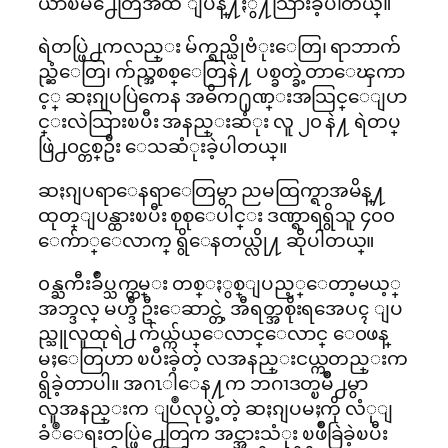
ယာၿမိဳ႕ေတြအထိ ျပန္႔ႏွံ႔သြားခဲ့ပါတယ္။
ရဲတပ္ဖြဲ႕ကလည္း မ်က္ရည္ယိုဗံုးေတြ၊ ရာဘာက်
ည္ဆံေတြ၊ က်ည္အစစ္ေတြနဲ႔ ပစ္ခတ္ခဲ့တာေၾကာ
င့္ ဆႏၵျပပြဲကေန အဓိက႐ုဏ္းအသြင္ေျပာ
င္းလဲသြားၿပီး အနည္းဆံုး လူ ၂၀ နဲ႔ ရဲတပ္
ဖြဲ႕၀င္တစ္ဦး ေသဆံုးခဲ့ပါတယ္။
ဆႏၵျပရာေနရာေတြမွာ ညမထြက္ရာအမိန္႔
ထုတ္ျပန္ထားၿပီး စုစုေပါင္း ဒဏ္ရာရရွိသူ ၄၀၀
ေက်ာ္ေလာက္ ရွိေနတယ္လို႔ ဆိုပါတယ္။
၀န္ႀကီးခ်ဳပ္သက္တမ္း တစ္ႏွစ္ျပည့္ေတာ့မယ့္
အဘ္ဒလ္ မဟ္ဒီ ဦးေဆာင္တဲ့ အီရတ္အစိုးရအေပၚ ျပ
ည္သူလူထုရဲ႕ က်ယ္က်ယ္ေလာင္ေလာင္ ေ၀ဖန္
မႈေတြဟာ ၿပီးခဲ့တဲ့ လအနည္းငယ္ကတည္းက
ရွိခဲ့တာပါ။ အဂၤါေန႔က ဘဂၢဒတ္ၿမိဳ႕မွာ
လူအနည္းက ျပဳလုပ္ခဲ့တဲ့ ဆႏၵျပမႈကို လံုျ
ခံဳေရးတပ္ဖြဲ႕ေတြက အင္အားသံုး ၿဖိဳခြဲခဲ့ၿပီး