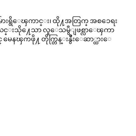
မွဳမ်ားရွိေၾကာင္း၊ ထို႔အတြက္ အစၥေရး
့္ ယင္းသို႔ေသာ လူေသမွဳျဖစ္လာေၾကာ
မေနၾကဖို႔ တိုက္တြန္းနွိဳးေဆာ္ထားေ