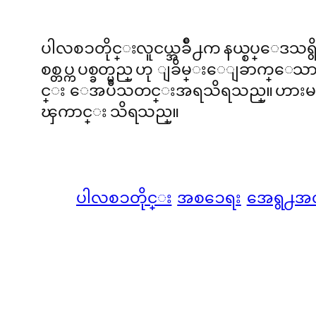
ပါလစၥတိုင္းလူငယ္အခ်ိဳ႕က နယ္စပ္ေဒသရွ
စစ္တပ္က ပစ္ခတ္မည္ ဟု ျခိမ္းေျခာက္
င္း ေအပီသတင္းအရသိရသည္။ ဟားမတ္စ္ တိ
ၾကာင္း သိရသည္။
ပါလစၥတိုင္း
အစၥေရး
အေရွ႕အလယ