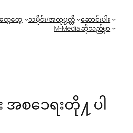
အထွေထွေ
သမိုင်း/အထုပ္ပတ္တိ
ဆောင်းပါး
M-Media ဆိုသည်မှာ
ီး အစၥေရးတို႔ ပါ