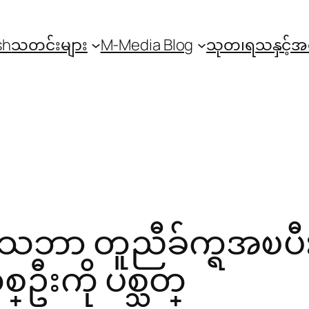
sh
သတင်းများ
M-Media Blog
သုတ၊ရသနှင့်
 သေဘာ တူညီခ်က္ရအၿပ
ဦးကို ပစ္သတ္