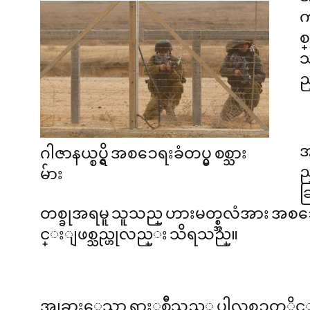
က
စ
သ
ည
အ
ဂါဇာနယ္စပ္ရွိ အစၥေရးခံတပ္မွ စစ္သား
ည
မ်ား
ဆ
တစ္ခုအရမူ သူသည္ ဟားမတ္စ္အလံအား အစၥေရ
င္းျဖစ္သည္ဟုလည္း သိရသည္။
အျခားေသာ ရာႏွစ္ခ်ီသည့္ ပါလစၥတုိင