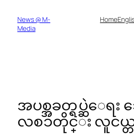
Skip
to
News @ M-
Home
Engli
content
Media
အပစ္အခတ္ရပ္ဆဲေရး
လစၥတိုင္း လူငယ္တစ္