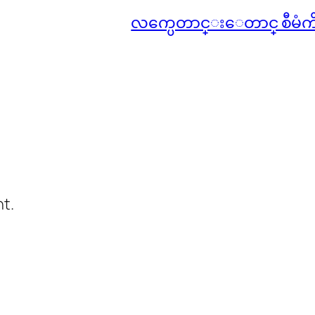
လက္ပေတာင္းေတာင္ စီမံ
t.