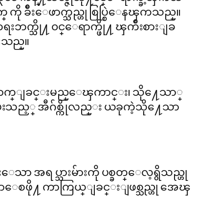
ို ခ်ိဳးေဖာက္သည္ဟု စြပ္စြဲေနၾကသည္။
အစၥေရးဘက္သို႔ ၀င္ေရာက္ဖို႔ ၾကိဳးစားျခ
ပးသည္။
်ိဳးေဖာက္ျခင္းမည္ေၾကာင္း၊ သို႔ေသာ္
းသည့္ အီဂ်စ္ကိုလည္း ယခုကဲ့သို႔ေသာ
းေသာ အရပ္သားမ်ားကို ပစ္ခတ္ေလ့ရွိသည္ဟု
ာေစဖို႔ ကာကြယ္ျခင္းျဖစ္သည္ဟု အေၾ