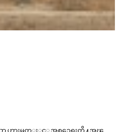
ဲ့ေသာ ဟားမတ္စ္ႏွင့္ အစၥေရးတို႔အၾ