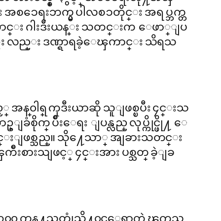
္း အစၥေရးဘက္မွ ပါလစၥတိုင္း အရပ္ဘက္တ
ဲ့ေၾကာင္း ဂါးဒီးယန္း သတင္းက ေဖာ္ျပ
၇ဦး လည္း ဒဏ္ရာရခဲ့ေၾကာင္း သိရသ
့ အန္၀ါရ္ ကုဒီးယာဆို သူျဖစ္ၿပီး ၄င္းသ
ျခံစိုက္ ပ်ိဳးေရး ျပန္လည္ လုပ္ကိုင္ဖို႔ ေ
ရျခင္းျဖစ္သည္။ သို႔ေသာ္ အျခားသတင္း
ကိဳးစားသျဖင့္ ၄င္းအား ပစ္သတ္ ခဲ့ျခ
၃၀၀ ကန္႔သတ္ဇုံသို႔၀င္ေရာက္ခဲ့ၾကသ