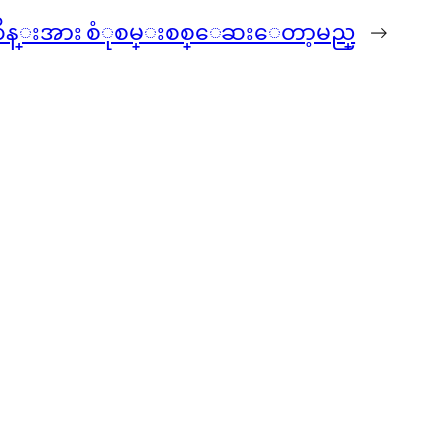
ကိန္းအား စံုစမ္းစစ္ေဆးေတာ့မည္
→