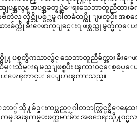
ပန္အလွန္ အပစ္အခတ္ရပ္ဆဲေရးသေဘာတူညီထားခ်က္ က
ဲလ္ လိုင္ဘိုပစ္ခ်္ကမူ ဂါဇာခံတပ္ကို ျဖတ္ၿပီး 
်က္ကို ခ်ိဳးေဖာက္ျခင္းျဖစ္သည္ဟု မွတ္ခ်က္ေ
သို႔ ပစ္ခတ္မွဳကသာလွ်င္ သေဘာတူညီခ်က္အား ခ
ထိမ္းသိမ္းရ မည္ျဖစ္ၿပီး ၾကား၀င္ေစ့စပ္ေပ
ို႔ သတိေပးေၾကာင္း ေျပာၾကားသည္။
ာ္ဒါသို႔ခ်ဥ္းကပ္သည့္ ဂါဇာဘက္တြင္ပင္ရွိေနေသ
ူ အၾကမ္းဖက္သမားမ်ား အစၥေရးသို႔၀င္မလ