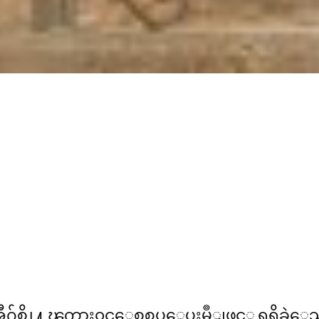
ီဂ်စ္တို႔ ၾကား၀င္ေစ့စပ္ေပးမွဳျဖင့္ ရရွိခ