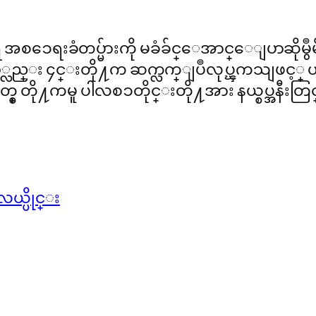
ိ အစၥေရးခံတပ္မ်ားကို မခံခ်င္ေအာင္ေျပာဆို
ေသာ္လည္း ၄င္းတို႔က ဆက္လက္ျပဳလုပ္ၾကသျဖင
ု႔ကမူ ပါလစၥတိုင္းတို႔အား နယ္စပ္အနီးတြင္ 
္ပိုင္း