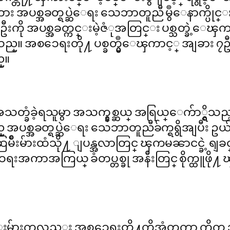
ား အပစ္အခတ္ရပ္ဆဲေရး သေဘာတူညီ မွဳေနာက္ပိုင
္ဦးကို အပစ္အခတ္ကင္းမဲ့ဇံုအတြင္း ပစ္သတ္ခ
ည္။ အစၥေရးတို႔ ပစ္ခတ္မွဳေၾကာင့္ အျခား 
္။
သတ္ခံခဲ့ရသူမွာ အသက္နွစ္ဆယ္ အရြယ္ေက်ာ္ရွိသည္
္ အပစ္အခတ္ရပ္ဆဲေရး သေဘာတူညီခ်က္ရရွိအျပီး ဥယ်ာဥ္
ြမ်ိဳးမ်ားထံသို႔ ျပန္အလာတြင္ ၾကမၼာငင္ခဲ့ 
းအကာအကြယ္ ခံတပ္တစ္ခု အနီးတြင္ စိုက္ထူဖို႔ ၾ
္းမ်ားကလည္း အစၥေရးတို႔ကိုအံတုကာ ကိုက္ 