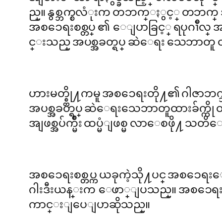
ည္။ နွစ္ဘက္စလံုးက တဘက္ႏွင့္ တဘက္ အျ
အစၥေရးစစ္တပ္ ၏ ေျပာခြင့္ ရပုဂၢိဳလ္ အဗီတ
င္းသည္ အပစ္အခတ္ရပ္ ဆဲေရး သေဘာတူ ထားခ
ဟားမတ္စ္တို႔ကမူ အစၥေရးတို႔၏ ဂါဇာဘက္
အပစ္အခတ္ရပ္ ဆဲေရးသေဘာတူထားခ်က္ကို 
အျဖစ္အပ်က္မ်ိဳး ထပ္မံျဖစ္မ လာေစဖ
အစၥေရးစစ္တပ္က ယခုကဲ့သို႔ပင္ အစၥေရးေဘ
ဂါးဒီးယန္းက ေဖာ္ျပသည္။ အစၥေရးကမ
ကာင္းျပေျပာဆိုသည္။