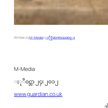
Written by
M-Media
in
ႏိုင္ငံတကာသတင္း
M-Media
ႏုိ၀င္ဘာ ၂၄၊ ၂၀၁၂
www.guardian.co.uk
အ