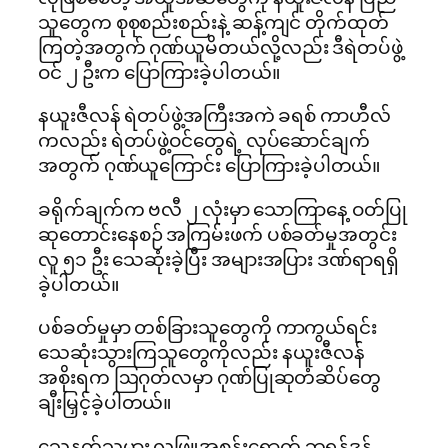
သူတွေက စုစုစည်းစည်းနဲ့ ဆန့်ကျင် တိုက်ထုတ်
ကြတဲ့အတွက် ဂုဏ်ယူမိတယ်လို့လည်း ဒီရဲတပ်ဖွဲ့
ဝင် ၂ ဦးက ပြောကြားခဲ့ပါတယ်။
နယူးဇီလန် ရဲတပ်ဖွဲ့အကြီးအကဲ ခရစ် ကာဟီလ်
ကလည်း ရဲတပ်ဖွဲ့ဝင်တွေရဲ့ လုပ်ဆောင်ချက်
အတွက် ဂုဏ်ယူကြောင်း ပြောကြားခဲ့ပါတယ်။
ခရိုက်ချက်က ဗလီ ၂ လုံးမှာ သောကြာနေ့ ဝတ်ပြု
ဆုတောင်းနေစဉ် အကြမ်းဖက် ပစ်ခတ်မှုအတွင်း
လူ ၅၁ ဦး သေဆုံးခဲ့ပြီး အများအပြား ဒဏ်ရာရရှိ
ခဲ့ပါတယ်။
ပစ်ခတ်မှုမှာ တစ်ခြားသူတွေကို ကာကွယ်ရင်း
သေဆုံးသွားကြသူတွေကိုလည်း နယူးဇီလန်
အစိုးရက ဩဂုတ်လမှာ ဂုဏ်ပြုဆုတံဆိပ်တွေ
ချီးမြှင့်ခဲ့ပါတယ်။
သေနတ်သမား လူဖြူအစွန်းရောက် ဘရန်ဒန်