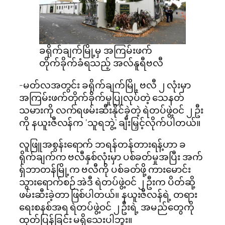
ခရိုက်ချက်မြို့မှ အကြမ်းဖက်
တိုက်ခိုက်ခံရသည့် အလ်နူရီဗလီ
-မတ်လအတွင်း ခရိုက်ချက်မြို့ ဗလီ ၂ လုံးမှာ
အကြမ်းဖက်တိုက်ခိုက်မှုပြုလုပ်တဲ့ သေနတ်
သမားကို လက်ရဖမ်းဆီးနိုင်ခဲ့တဲ့ ရဲတပ်ဖွဲ့ဝင် ၂ ဦး
ကို နယူးဇီလန်က ‘သူရဘွဲ့’ ချီးမြှင့်လိုက်ပါတယ်။ ‌
လူဖြူအစွန်းရောက် ဘရန်တန်တားရန့်ဟာ ခ
ရိုက်ချက်က ဗလီနှစ်လုံးမှာ ပစ်ခတ်မှုအပြီး အက်
ရှ်ဘာတန်မြို့က ဗလီကို ပစ်ခတ်ဖို့ ကားမောင်း
သွားရောက်စဉ် အဲဒီ ရဲတပ်ဖွဲ့ဝင် ၂ ဦးက ပိတ်ဆို့
ဖမ်းဆီးခဲ့တာ ဖြစ်ပါတယ်။ နယူးဇီလန်ရဲ့ တရား
ရေးစနစ်အရ ရဲတပ်ဖွဲ့ဝင် ၂ ဦးရဲ့ အမည်တွေကို
ထုတ်ပြန်ခြင်း မရှိသေးပါဘူး။