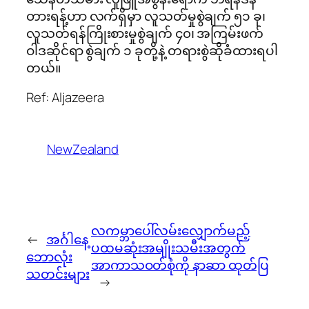
တားရန့်ဟာ လက်ရှိမှာ လူသတ်မှုစွဲချက် ၅၁ ခု၊
လူသတ်ရန်ကြိုးစားမှုစွဲချက် ၄၀၊ အကြမ်းဖက်
ဝါဒဆိုင်ရာ စွဲချက် ၁ ခုတို့နဲ့ တရားစွဲဆိုခံထားရပါ
တယ်။
Ref: Aljazeera
NewZealand
လကမ္ဘာပေါ်လမ်းလျှောက်မည့်
←
အင်္ဂါနေ့
ပထမဆုံးအမျိုးသမီးအတွက်
ဘောလုံး
အာကာသဝတ်စုံကို နာဆာ ထုတ်ပြ
သတင်းများ
→