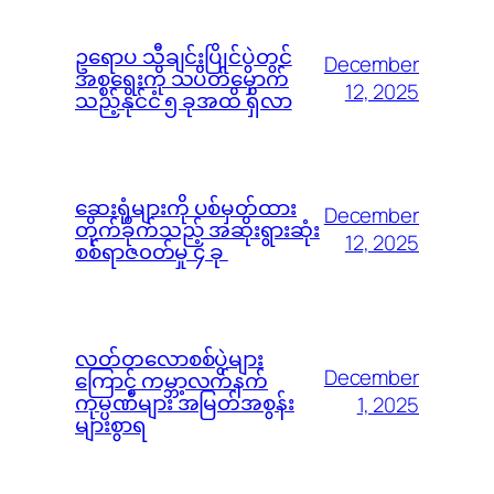
ဥရောပ သီချင်းပြိုင်ပွဲတွင်
December
အစ္စရေးကို သပိတ်မှောက်
12, 2025
သည့်နိုင်ငံ ၅ ခုအထိ ရှိလာ
ဆေးရုံများကို ပစ်မှတ်ထား
December
တိုက်ခိုက်သည့် အဆိုးရွားဆုံး
12, 2025
စစ်ရာဇ၀တ်မှု ၄ ခု
လတ်တလောစစ်ပွဲများ
December
ကြောင့် ကမ္ဘာ့လက်နက်
ကုမ္ပဏီများ အမြတ်အစွန်း
1, 2025
များစွာရ