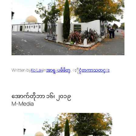
Written by
Ko Lay
in
အာရွ-ပဖိဖိတ္
, 
ႏိုင္ငံတကာသတင္း
အောက်တိုဘာ ၁၆၊ ၂၀၁၉
M-Media