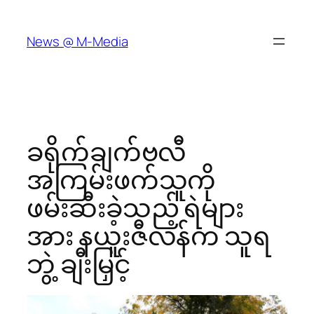
Skip
to
News @ M-Media
content
ခရိုက်ချက်ဗလီ
အကြမ်းဖက်သူကို
ဖမ်းဆီးခဲ့သည့် ရဲများ
အား နယူးဇီလန်က သူရ
ဘွဲ့ ချီးမြှင့်