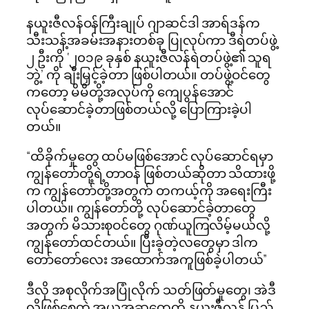
နယူးဇီလန်ဝန်ကြီးချုပ် ဂျာဆင်ဒါ အာရ်ဒန်က
သီးသန့်အခမ်းအနားတစ်ခု ပြုလုပ်ကာ ဒီရဲတပ်ဖွဲ့
၂ ဦးကို ‘၂၀၁၉ ခုနှစ် နယူးဇီလန်ရဲတပ်ဖွဲ့၏ သူရ
ဘွဲ့’ ကို ချီးမြှင့်ခဲ့တာ ဖြစ်ပါတယ်။ တပ်ဖွဲ့ဝင်တွေ
ကတော့ မိမိတို့အလုပ်ကို ကျေပွန်အောင်
လုပ်ဆောင်ခဲ့တာဖြစ်တယ်လို့ ပြောကြားခဲ့ပါ
တယ်။
“ထိခိုက်မှုတွေ ထပ်မဖြစ်အောင် လုပ်ဆောင်ရမှာ
ကျွန်တော်တို့ရဲ့တာဝန် ဖြစ်တယ်ဆိုတာ သိထားဖို့
က ကျွန်တော်တို့အတွက် တကယ့်ကို အရေးကြီး
ပါတယ်။ ကျွန်တော်တို့ လုပ်ဆောင်ခဲ့တာတွေ
အတွက် မိသားစုဝင်တွေ ဂုဏ်ယူကြလိမ့်မယ်လို့
ကျွန်တော်ထင်တယ်။ ပြီးခဲ့တဲ့လတွေမှာ ဒါက
တော်တော်လေး အထောက်အကူဖြစ်ခဲ့ပါတယ်”
ဒီလို အစုလိုက်အပြုံလိုက် သတ်ဖြတ်မှုတွေ၊ အဲဒီ
လိုဖြစ်စေတဲ့ အယူအဆတွေကို နယူးဇီလန် ပြည်