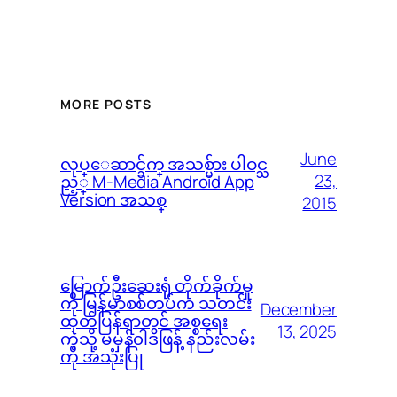
MORE POSTS
June
လုပ္ေဆာင္ခ်က္ အသစ္မ်ား ပါဝင္သ
23,
ည့္ M-Media Android App
Version အသစ္
2015
မြောက်ဦးဆေးရုံ တိုက်ခိုက်မှု
ကို မြန်မာစစ်တပ်က သတင်း
December
ထုတ်ပြန်ရာတွင် အစ္စရေး
13, 2025
ကဲ့သို့ မမှန်၀ါဒဖြန့် နည်းလမ်း
ကို အသုံးပြု