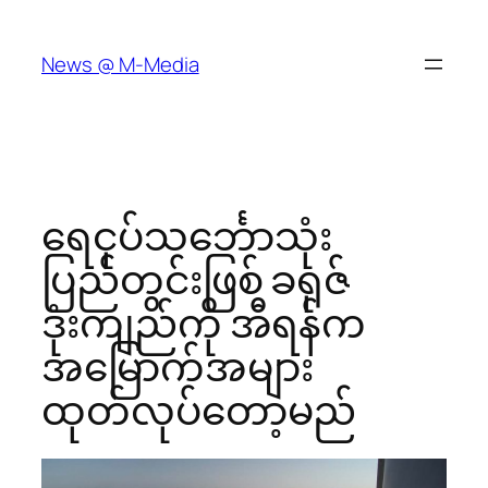
Skip
to
News @ M-Media
content
ရေငုပ်သင်္ဘောသုံး
ပြည်တွင်းဖြစ် ခရုဇ်
ဒုံးကျည်ကို အီရန်က
အမြောက်အများ
ထုတ်လုပ်တော့မည်