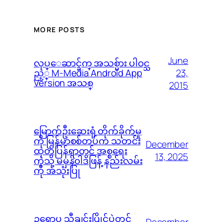
MORE POSTS
June
လုပ္ေဆာင္ခ်က္ အသစ္မ်ား ပါဝင္သ
23,
ည့္ M-Media Android App
Version အသစ္
2015
မြောက်ဦးဆေးရုံ တိုက်ခိုက်မှု
ကို မြန်မာစစ်တပ်က သတင်း
December
ထုတ်ပြန်ရာတွင် အစ္စရေး
13, 2025
ကဲ့သို့ မမှန်၀ါဒဖြန့် နည်းလမ်း
ကို အသုံးပြု
ဥရောပ သီချင်းပြိုင်ပွဲတွင်