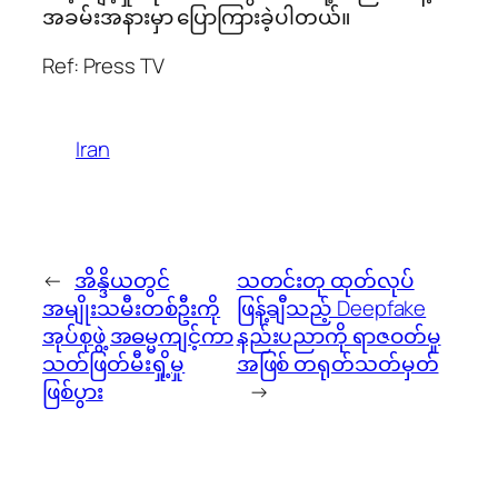
အခမ်းအနားမှာ ပြောကြားခဲ့ပါတယ်။
Ref: Press TV
Iran
←
အိန္ဒိယတွင်
သတင်းတု ထုတ်လုပ်
အမျိုးသမီးတစ်ဦးကို
ဖြန့်ချီသည့် Deepfake
အုပ်စုဖွဲ့ အဓမ္မကျင့်ကာ
နည်းပညာကို ရာဇဝတ်မှု
သတ်ဖြတ်မီးရှို့မှု
အဖြစ် တရုတ်သတ်မှတ်
ဖြစ်ပွား
→