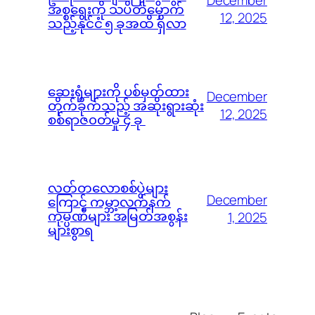
December
အစ္စရေးကို သပိတ်မှောက်
12, 2025
သည့်နိုင်ငံ ၅ ခုအထိ ရှိလာ
ဆေးရုံများကို ပစ်မှတ်ထား
December
တိုက်ခိုက်သည့် အဆိုးရွားဆုံး
12, 2025
စစ်ရာဇ၀တ်မှု ၄ ခု
လတ်တလောစစ်ပွဲများ
December
ကြောင့် ကမ္ဘာ့လက်နက်
ကုမ္ပဏီများ အမြတ်အစွန်း
1, 2025
များစွာရ