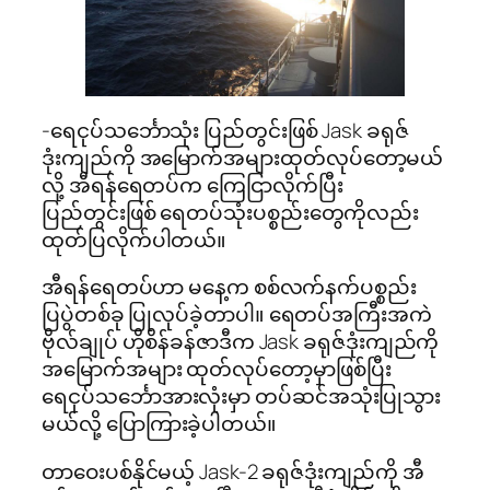
-ရေငုပ်သင်္ဘောသုံး ပြည်တွင်းဖြစ် Jask ခရုဇ်
ဒုံးကျည်ကို အမြောက်အများထုတ်လုပ်တော့မယ်
လို့ အီရန်ရေတပ်က ကြေငြာလိုက်ပြီး
ပြည်တွင်းဖြစ် ရေတပ်သုံးပစ္စည်းတွေကိုလည်း
ထုတ်ပြလိုက်ပါတယ်။
အီရန်ရေတပ်ဟာ မနေ့က စစ်လက်နက်ပစ္စည်း
ပြပွဲတစ်ခု ပြုလုပ်ခဲ့တာပါ။ ရေတပ်အကြီးအကဲ
ဗိုလ်ချုပ် ဟိုစိန်ခန်ဇာဒီက Jask ခရုဇ်ဒုံးကျည်ကို
အမြောက်အများ ထုတ်လုပ်တော့မှာဖြစ်ပြီး
ရေငုပ်သင်္ဘောအားလုံးမှာ တပ်ဆင်အသုံးပြုသွား
မယ်လို့ ပြောကြားခဲ့ပါတယ်။
တာဝေးပစ်နိုင်မယ့် Jask-2 ခရုဇ်ဒုံးကျည်ကို အီ