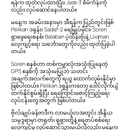
ရန်က ထုတ်လုပ်ထားပြီး၊ Jask-3 စီမံကိန်းကို
လည်း လုပ်ဆောင်နေပါတယ်။
မနေ့က အခမ်းအနားမှာ အီရန်က ပြည်တွင်းဖြစ်
Pelikan ဒရုန်း၊ Sadaf-2 ရေမြှုပ်မိုင်း၊ Soren
ရှာဖွေရေးစနစ်၊ Balaban ပဲ့ထိန်းဗုံးနဲ့ Loqman
လေ့ကျင့်ရေး သင်္ဘောတွေကိုလည်း ထုတ်ပြခဲ့ပါ
တယ်။
Soren စနစ်ဟာ တစ်ကမ္ဘာလုံးအသုံးပြုနေတဲ့
GPS စနစ်ကို အသုံးမပြုဘဲ သတင်း
အချက်အလက်တွေကို ရယူ ထောက်လှမ်းနိုင်မှာ
ဖြစ်ပါတယ်။ Pelikan ဒရုန်းကတော့ ဒေါင်လိုက်ပျံ
တက်နိုင်စွမ်းရှိပြီး ရေကြောင်းစောင့်ကြည့်ရေး
လုပ်ငန်းတွေအတွက် ဖြစ်ပါတယ်။
ဗိုလ်ချုပ်ခန်ဇာဒီက လာမယ့်လအတွင်း အိန္ဒိယ
သမုဒ္ဒရာမှာ တရုတ်၊ ရုရှားတို့နဲ့ ရေတပ်စစ်ရေး
လေ့ကျင့်မှု လုပ်ဆောင်သွားမယ်လို့လည်း မနေ့က