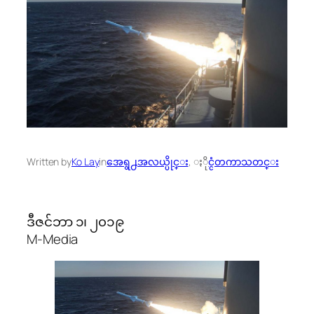
Written by
Ko Lay
in
အေရွ႕အလယ္ပိုင္း
, 
ႏိုင္ငံတကာသတင္း
ဒီဇင်ဘာ ၁၊ ၂၀၁၉
M-Media