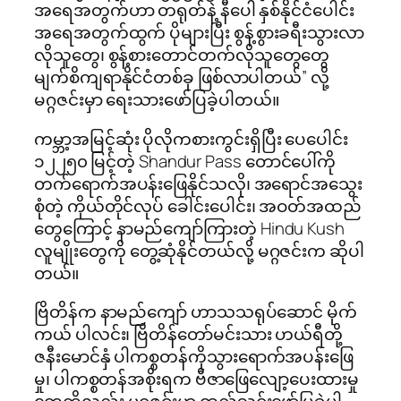
အရေအတွက်ဟာ တရုတ်နဲ့ နီပေါ နှစ်နိုင်ငံပေါင်း
အရေအတွက်ထွက် ပိုများပြီး စွန့်စွားခရီးသွားလာ
လိုသူတွေ၊ စွန့်စားတောင်တက်လိုသူတွေတွေ
မျက်စိကျရာနိုင်ငံတစ်ခု ဖြစ်လာပါတယ်” လို့
မဂ္ဂဇင်းမှာ ရေးသားဖော်ပြခဲ့ပါတယ်။
ကမ္ဘာ့အမြင့်ဆုံး ပိုလိုကစားကွင်းရှိပြီး ပေပေါင်း
၁၂၂၅၀ မြင့်တဲ့ Shandur Pass တောင်ပေါ်ကို
တက်ရောက်အပန်းဖြေနိုင်သလို၊ အရောင်အသွေး
စုံတဲ့ ကိုယ်တိုင်လုပ် ခေါင်းပေါင်း၊ အဝတ်အထည်
တွေကြောင့် နာမည်ကျော်ကြားတဲ့ Hindu Kush
လူမျိုးတွေကို တွေ့ဆုံနိုင်တယ်လို့ မဂ္ဂဇင်းက ဆိုပါ
တယ်။
ဗြိတိန်က နာမည်ကျော် ဟာသသရုပ်ဆောင် မိုက်
ကယ် ပါလင်း၊ ဗြိတိန်တော်မင်းသား ဟယ်ရီတို့
ဇနီးမောင်နှံ ပါကစ္စတန်ကိုသွားရောက်အပန်းဖြေ
မှု၊ ပါကစ္စတန်အစိုးရက ဗီဇာဖြေလျော့ပေးထားမှု