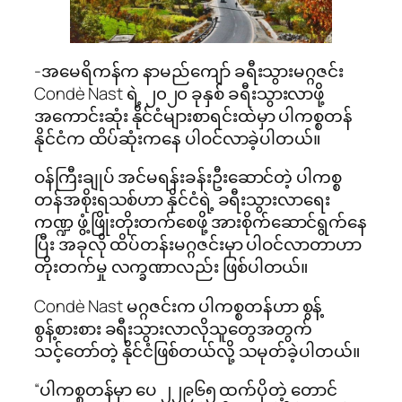
-အမေရိကန်က နာမည်ကျော် ခရီးသွားမဂ္ဂဇင်း
Condè Nast ရဲ့ ၂၀၂၀ ခုနှစ် ခရီးသွားလာဖို့
အကောင်းဆုံး နိုင်ငံများစာရင်းထဲမှာ ပါကစ္စတန်
နိုင်ငံက ထိပ်ဆုံးကနေ ပါဝင်လာခဲ့ပါတယ်။
ဝန်ကြီးချုပ် အင်မရန်းခန်းဦးဆောင်တဲ့ ပါကစ္စ
တန်အစိုးရသစ်ဟာ နိုင်ငံရဲ့ ခရီးသွားလာရေး
ကဏ္ဍ ဖွံ့ဖြိုးတိုးတက်စေဖို့ အားစိုက်ဆောင်ရွက်နေ
ပြီး အခုလို ထိပ်တန်းမဂ္ဂဇင်းမှာ ပါဝင်လာတာဟာ
တိုးတက်မှု လက္ခဏာလည်း ဖြစ်ပါတယ်။
Condè Nast မဂ္ဂဇင်းက ပါကစ္စတန်ဟာ စွန့်
စွန့်စားစား ခရီးသွားလာလိုသူတွေအတွက်
သင့်တော်တဲ့‌ ‌နိုင်ငံဖြစ်တယ်လို့ သမုတ်ခဲ့ပါတယ်။
“ပါကစ္စတန်မှာ ပေ ၂၂၉၆၅ ထက်ပိုတဲ့ တောင်