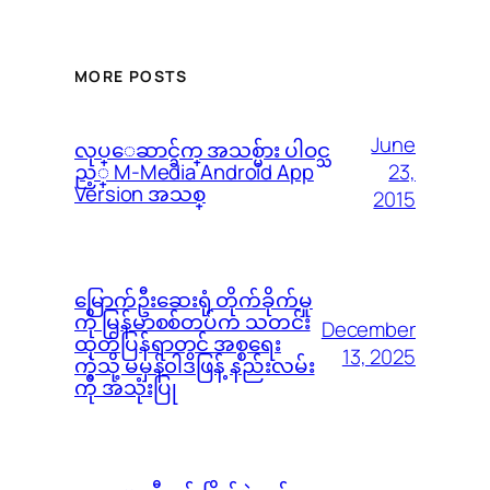
MORE POSTS
June
လုပ္ေဆာင္ခ်က္ အသစ္မ်ား ပါဝင္သ
23,
ည့္ M-Media Android App
Version အသစ္
2015
မြောက်ဦးဆေးရုံ တိုက်ခိုက်မှု
ကို မြန်မာစစ်တပ်က သတင်း
December
ထုတ်ပြန်ရာတွင် အစ္စရေး
13, 2025
ကဲ့သို့ မမှန်၀ါဒဖြန့် နည်းလမ်း
ကို အသုံးပြု