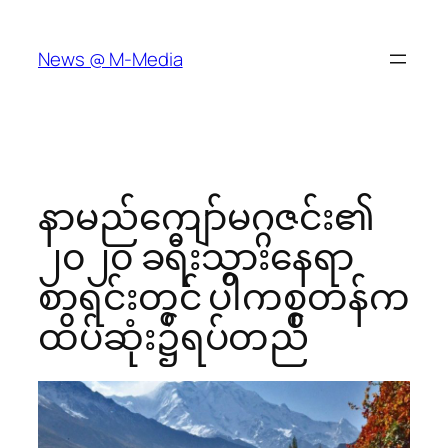
Skip
to
News @ M-Media
content
နာမည်ကျော်မဂ္ဂဇင်း၏
၂၀၂၀ ခရီးသွားနေရာ
စာရင်းတွင် ပါကစ္စတန်က
ထိပ်ဆုံး၌ရပ်တည်