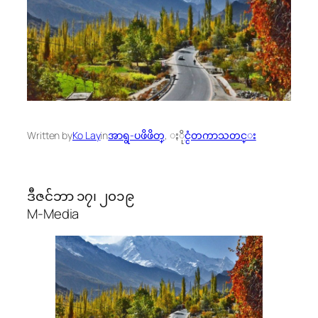
Written by
Ko Lay
in
အာရွ-ပဖိဖိတ္
, 
ႏိုင္ငံတကာသတင္း
ဒီဇင်ဘာ ၁၇၊ ၂၀၁၉
M-Media