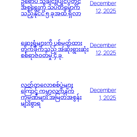
ဥရောပ သီချင်းပြိုင်ပွဲတွင်
December
အစ္စရေးကို သပိတ်မှောက်
12, 2025
သည့်နိုင်ငံ ၅ ခုအထိ ရှိလာ
ဆေးရုံများကို ပစ်မှတ်ထား
December
တိုက်ခိုက်သည့် အဆိုးရွားဆုံး
12, 2025
စစ်ရာဇ၀တ်မှု ၄ ခု
လတ်တလောစစ်ပွဲများ
December
ကြောင့် ကမ္ဘာ့လက်နက်
ကုမ္ပဏီများ အမြတ်အစွန်း
1, 2025
များစွာရ