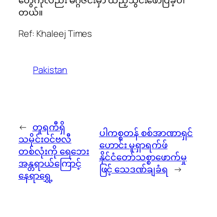
တွေကိုလည်း မဂ္ဂဇင်းမှာ ထည့်သွင်းဖော်ပြခဲ့ပါ
တယ်။
Ref: Khaleej Times
Pakistan
←
တူရကီရှိ
ပါကစ္စတန် စစ်အာဏာရှင်
သမိုင်းဝင်ဗလီ
ဟောင်း မူရှာရက်ဖ်
တစ်လုံးကို ရေဘေး
နိုင်ငံတော်သစ္စာဖောက်မှု
အန္တရာယ်ကြောင့်
ဖြင့် သေဒဏ်ချခံရ
→
နေရာရွှေ့