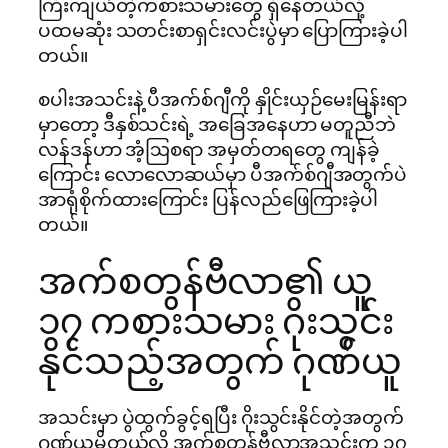
ကြီးကျယ်တဲ့ကစားသမားတွေ ရှိနေတယ်လို့
ပထမဆုံး သတင်းစာရှင်းလင်းပွဲမှာ ပြောကြားခဲ့ပါ
တယ်။
စပါးအသင်းနဲ့ ပီအက်စ်ဂျီကို နှိုင်းယှဉ်မေးမြန်းရာ
မှာတော့ ဒီနှစ်သင်းရဲ့ အခြေအနေဟာ မတူညီဘဲ
လန်ဒန်ဟာ အံ့ဩစရာ အမှတ်တရတွေ ကျန်ခဲ့
ကြောင်း လောလောဆယ်မှာ ပီအက်စ်ဂျီအတွက်ပဲ
အာရုံစိုက်ထားကြောင်း ပြန်လည်ဖြေကြားခဲ့ပါ
တယ်။
အက်စတွန်ဗီလာ၏ ယူ
၁၇ ကစားသမား ဂိုးသွင်း
နိုင်သည့်အတွက် ဂုဏ်ယူ
အသင်းမှာ ပွဲထွက်ခွင့်ရပြီး ဂိုးသွင်းနိုင်တဲ့အတွက်
ဂုဏ်ယူမိတယ်လို့ အက်စတွန်ဗီလာအသင်းက ၁၇