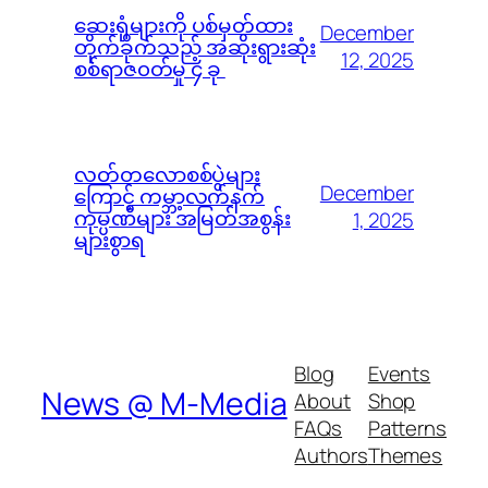
ဆေးရုံများကို ပစ်မှတ်ထား
December
တိုက်ခိုက်သည့် အဆိုးရွားဆုံး
12, 2025
စစ်ရာဇ၀တ်မှု ၄ ခု
လတ်တလောစစ်ပွဲများ
December
ကြောင့် ကမ္ဘာ့လက်နက်
ကုမ္ပဏီများ အမြတ်အစွန်း
1, 2025
များစွာရ
Blog
Events
News @ M-Media
About
Shop
FAQs
Patterns
Authors
Themes