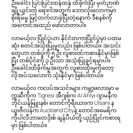
ဦးခေါင်း ပြင်းပြင်းထန်ထန် ထိခိုက်ပြီး မှတ်ဉာဏ်
ချို့ယွင်းတဲ့ ရောဂါအတွက် ဘောလုံးလောကမှာ
စိုးရိမ်မှု မြင့်တက်လာခဲ့ပြီးတဲ့နောက် ဒီစနစ်ကို
အကောင်အထည် ဖော်လာတာပါ။
လာမယ့်လ ပြိုင်ပွဲဟာ နိုင်ငံတကာပြိုင်ပွဲမှာ ပထမ
ဆုံး စတင်အသုံးပြုမှုလည်း ဖြစ်ပါတယ်။ အသင်း
တွေဟာ တစ်ပွဲကို ၅ ဦး လူစားဝင်ကစားနိုင်မှာဖြစ်
ပြီး ​တစ်ပိုင်းကို ၃ ဦးသာ အသုံးပြုခွင့်ရမှာပါ။
ဦးခေါင်းထိခိုက်မှုအတွက် လူစားထိုးမှုကိုတော့
လိုအပ်သလောက် သုံးနိုင်မှာ ဖြစ်ပါတယ်။
လာမယ့်လ ကလပ်အသင်းများ ကမ္ဘာ့ဖလားမှာ မ
က္ကဆီကိုက Tigres၊ အီဂျစ်က Al Ahly၊ ဂျာမနီက
ဘိုင်ယန်မြူးနစ်၊ တောင်ကိုရီးယားက Ulsan၊ န
ယူးဇီလန်က Auckland Cityနဲ့ တောင်အမေရိက
ကိုပါလီဘာတေဒိုးစ် ချန်ပီယံတို့ ယှဉ်ပြိုင်ကစားရ
မှာ ဖြစ်ပါတယ်။