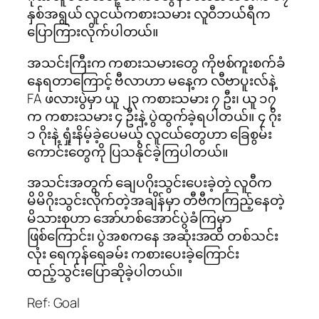
နှစ်အရွယ် လူငယ်ကစားသမား လူဝီဘယ်ရီက
ပြောကြားလိုက်ပါတယ်။
အသင်းကြီးက ကစားသမားတွေ ကိုဗစ်ကူးစက်ခံ
နေရတာကြောင့် ဗီလာဟာ မနေ့က လီဗာပူးလ်နဲ့
FA ဖလားပွဲမှာ ယူ ၂၃ ကစားသမား ၇ ဦး၊ ယူ ၁၇
က ကစားသမား ၄ ဦးနဲ့ ပွဲထွက်ခဲ့ရပါတယ်။ ၄ ဂိုး
၁ ဂိုးနဲ့ ရှုံးနိမ့်ခဲ့ပေမယ့် လူငယ်တွေဟာ ခြေစွမ်း
ကောင်းတွေကို ပြသနိုင်ခဲ့ကြပါတယ်။
အသင်းအတွက် ချေပဂိုးသွင်းပေးခဲ့တဲ့ လူဝီက
မိမိဂိုးသွင်းလိုက်တဲ့အချိန်မှာ တီဗီကကြည့်နေတဲ့
မိသားစုဟာ အော်ဟစ်အောင်ပွဲခံကြမှာ
ဖြစ်ကြောင်း၊ ပွဲအစကနေ အဆုံးအထိ တစ်သင်း
လုံး ရေကုန်ရေခမ်း ကစားပေးခဲ့ကြောင်း
ထည့်သွင်းပြောဆိုခဲ့ပါတယ်။
Ref: Goal