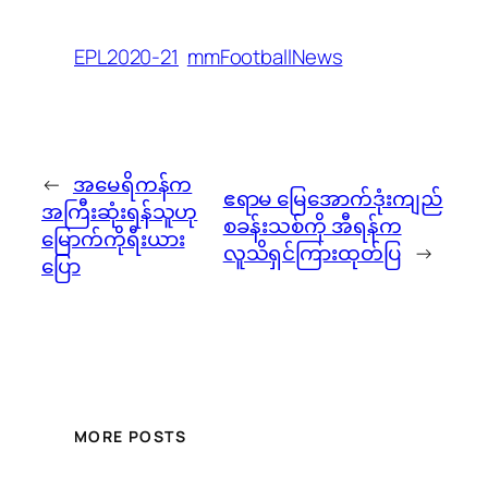
EPL2020-21
mmFootballNews
←
အမေရိကန်က
ဧရာမ မြေအောက်ဒုံးကျည်
အကြီးဆုံးရန်သူဟု
စခန်းသစ်ကို အီရန်က
မြောက်ကိုရီးယား
လူသိရှင်ကြားထုတ်ပြ
→
ပြော
MORE POSTS