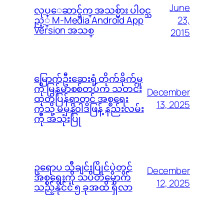
June
လုပ္ေဆာင္ခ်က္ အသစ္မ်ား ပါဝင္သ
23,
ည့္ M-Media Android App
Version အသစ္
2015
မြောက်ဦးဆေးရုံ တိုက်ခိုက်မှု
ကို မြန်မာစစ်တပ်က သတင်း
December
ထုတ်ပြန်ရာတွင် အစ္စရေး
13, 2025
ကဲ့သို့ မမှန်၀ါဒဖြန့် နည်းလမ်း
ကို အသုံးပြု
ဥရောပ သီချင်းပြိုင်ပွဲတွင်
December
အစ္စရေးကို သပိတ်မှောက်
12, 2025
သည့်နိုင်ငံ ၅ ခုအထိ ရှိလာ