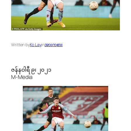
Written by
Ko Lay
in
အားကစား
ဇန်နဝါရီ ၉၊ ၂၀၂၁
M-Media