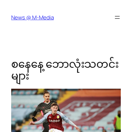
Skip
to
News @ M-Media
content
စနေနေ့​ ဘောလုံးသတင်း
များ