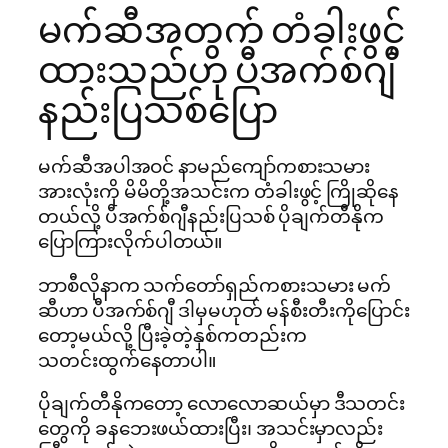
မက်ဆီအတွက် တံခါးဖွင့်
ထားသည်ဟု ပီအက်စ်ဂျီ
နည်းပြသစ်ပြော
မက်ဆီအပါအဝင် နာမည်ကျော်ကစားသမား
အားလုံးကို မိမိတို့အသင်းက တံခါးဖွင့် ကြိုဆိုနေ
တယ်လို့ ပီအက်စ်ဂျီနည်းပြသစ် ပိုချက်တီနိုက
ပြောကြားလိုက်ပါတယ်။
ဘာစီလိုနာက သက်တော်ရှည်ကစားသမား မက်
ဆီဟာ ပီအက်စ်ဂျီ ဒါမှမဟုတ် မန်စီးတီးကိုပြောင်း
တော့မယ်လို့ ပြီးခဲ့တဲ့နှစ်ကတည်းက
သတင်းထွက်နေတာပါ။
ပိုချက်တီနိုကတော့ လောလောဆယ်မှာ ဒီသတင်း
တွေကို ခနဘေးဖယ်ထားပြီး၊ အသင်းမှာလည်း