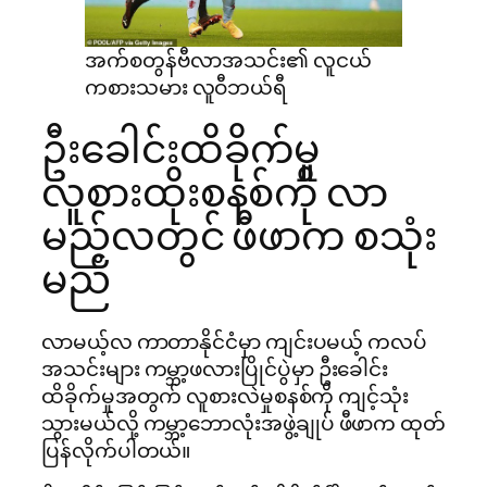
အက်စတွန်ဗီလာအသင်း၏ လူငယ်
ကစားသမား လူဝီဘယ်ရီ
ဦးခေါင်းထိခိုက်မှု
လူစားထိုးစနစ်ကို လာ
မည့်လတွင် ဖီဖာက စသုံး
မည်
လာမယ့်လ ကာတာနိုင်ငံမှာ ကျင်းပမယ့် ကလပ်
အသင်းများ ကမ္ဘာ့ဖလားပြိုင်ပွဲမှာ ဦးခေါင်း
ထိခိုက်မှုအတွက် လူစားလဲမှုစနစ်ကို ကျင့်သုံး
သွားမယ်လို့ ကမ္ဘာ့ဘောလုံးအဖွဲ့ချုပ် ဖီဖာက ထုတ်
ပြန်လိုက်ပါတယ်။