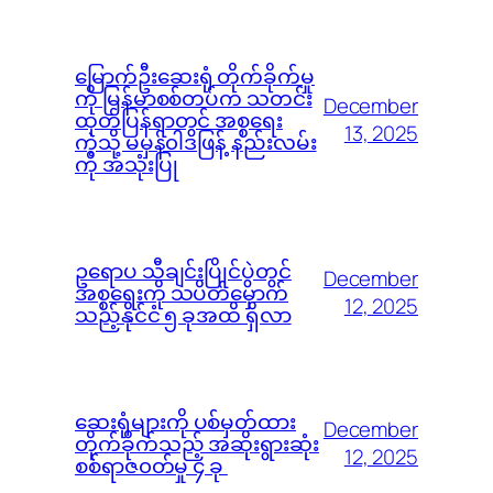
မြောက်ဦးဆေးရုံ တိုက်ခိုက်မှု
ကို မြန်မာစစ်တပ်က သတင်း
December
ထုတ်ပြန်ရာတွင် အစ္စရေး
13, 2025
ကဲ့သို့ မမှန်၀ါဒဖြန့် နည်းလမ်း
ကို အသုံးပြု
ဥရောပ သီချင်းပြိုင်ပွဲတွင်
December
အစ္စရေးကို သပိတ်မှောက်
12, 2025
သည့်နိုင်ငံ ၅ ခုအထိ ရှိလာ
ဆေးရုံများကို ပစ်မှတ်ထား
December
တိုက်ခိုက်သည့် အဆိုးရွားဆုံး
12, 2025
စစ်ရာဇ၀တ်မှု ၄ ခု