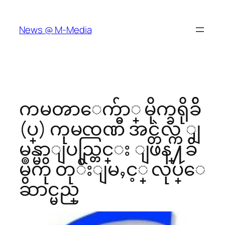
Skip
to
News @ M-Media
content
ကမၻာေက်ာ္ မိုက္ခရိုခ်ိ
(ပ္) ကုမၸဏီ အင္တဲလ္က ျ
မန္မာျပည္တြင္း ျဖန္႔ခ်ိ
မွဳကို တုိးျမႇင့္ လုပ္ေ
ဆာင္မည္