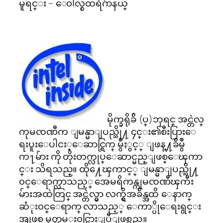
မူရင္း – ေ၀ါလ္စထရိဂ်ာနယ္
မိုက္ခရိုခ်ိ (ပ္)ဘုရင္ အင္တဲလ္
ကုမၸဏီက ျမန္မာျပည္သို႔ ၄င္း၏စီးပြားေ
ရးပူးေပါငး္ေဆာင္ရြက္ မွဳႏွင့္ ျဖန္႔ခ်ိမွဳ
က႑မ်ား ကို တိုးတက္လုပ္ေဆာင္မည္ျဖစ္ေၾကာ
င္း သိရသည္။ ထို႔ေၾကာင့္ ျမန္မာျပည္သို႔
၀င္ေရာက္လာသည့္ အေမရိကန္ကုမၸဏီၾကီး
မ်ားအထဲတြင္ အင္တဲလ္မွာ လက္ရွိအခ်ိန္အထိ ေနာက္
ဆံုး၀င္ေရာက္ လာသည့္ ေကာ္ပိုေရးရွင္း
အျဖစ္ မွတ္တမ္း၀င္သြားျပီျဖစ္သည္။