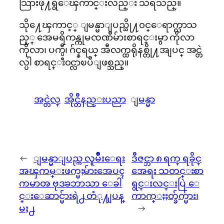
သြားဖို႔ရွိေၾကာင္းလည္း သိရသည္။
သို႔ေၾကာင့္ ျမန္မာျပည္သို႔၀င္ေရာက္လာသ
ည့္ အေမရိကန္ကုမၸဏီမ်ားစာရင္းမွာ ကိုလာ
ကိုလာ၊ ပက္ပ္စီ၊ ဂ်င္နရယ္ အီလက္ထရိုနစ္တို႔အျပင္ အင္တဲ
လ္ပါ စာရင္း၀င္လာၿပီျဖစ္သည္။
အင္တဲလ္
အိုင္တီနည္းပညာ
ျမန္မာ
←
ျမန္မာျပည္က လူမ်ိဳးေရး
ဒီဇင္ဘာ ၈ ရက္ ရခိုင္
အၾကမ္းဖက္မႈမ်ားအေပၚ
အေရး သတင္းစာ
ကမာၻ ဗုဒၶဘာသာ ေခါ
ရွင္းလင္းပြဲ ေ
င္းေဆာင္မ်ားရဲ႕ တံု႔ျပန္
ကာက္ႏႈတ္ခ်က္မ်ား၊
မႈ႕
→