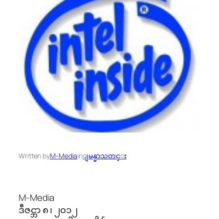
Written by
M-Media
in
ျမန္မာသတင္း
M-Media
ဒီဇင္ဘာ ၈ ၊ ၂၀၁၂