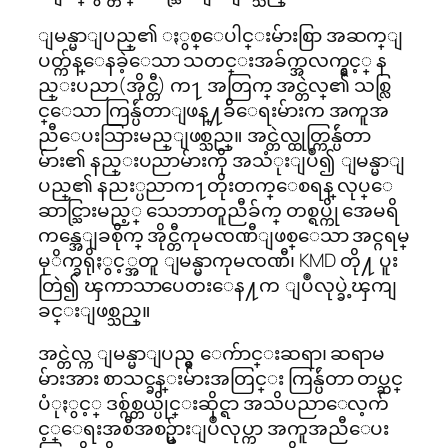
ျမန္မာျပည္၏ ႏွစ္ေပါင္းမ်ားစြာ အဆက္ျ
ပတ္က်န္ေနခဲ့ေသာ သတင္းအခ်က္အလက္နွင့္ န
ည္းပညာ(အိုင္တီ) က႑ အတြက္ အင္တဲလ္၏ သစ္လြ
င္ေသာ ကြန္ပ်ဴတာျဖန္႔ခ်ိေရးမ်ားက အကူအ
ညီေပးသြားမည္ျဖစ္သည္။ အင္တဲလ္ထုတ္ကြန္ပ်ဴတာ
မ်ား၏ နည္းပညာမ်ားကို အသံုးျပဳ၍ ျမန္မာျ
ပည္၏ နညး္ပညာက႑တိုးတက္ေစရန္ လုပ္ေ
ဆာင္သြားမည့္ သေဘာတူညီခ်က္ တစ္ရပ္ကို အေမရိ
ကန္အေျခစိုက္ အိုင္တီကုမၸဏီျဖစ္ေသာ အင္ဂရမ္
မုိက္ခရိုႏွင့္အတူ ျမန္မာကုမၸဏီ၊ KMD တို႔ ပူး
တြဲ၍ ၾကာသာပေတးေန႔က ျပဳလုပ္ခဲ့ၾကျ
ခင္းျဖစ္သည္။
အင္တဲလ္က ျမန္မာျပည္မွ ေက်ာင္းဆရာ၊ ဆရာမ
မ်ားအား စာသင္ခန္းမ်ားအတြင္း ကြန္ပ်ဴတာ တပ္ဆင္
ပံုႏွင့္ ဒစ္ဂ်စ္တယ္ပိုင္းဆိုင္ရာ အသိပညာေလ့က်
င့္ေရးအစီအစဥ္မ်ားျပဳလုပ္ကာ အကူအညီေပး