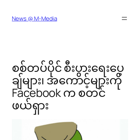
Skip
to
News @ M-Media
content
စစ်တပ်ပိုင် စီးပွားရေးပေ့
ချ်များ၊ အကောင့်များကို
Facebook က စတင်
ဖယ်ရှား