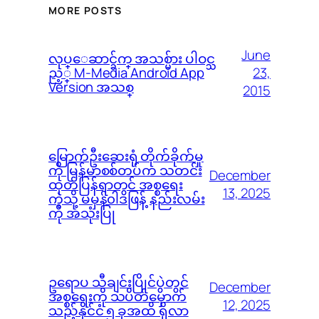
MORE POSTS
June
လုပ္ေဆာင္ခ်က္ အသစ္မ်ား ပါဝင္သ
23,
ည့္ M-Media Android App
Version အသစ္
2015
မြောက်ဦးဆေးရုံ တိုက်ခိုက်မှု
ကို မြန်မာစစ်တပ်က သတင်း
December
ထုတ်ပြန်ရာတွင် အစ္စရေး
13, 2025
ကဲ့သို့ မမှန်၀ါဒဖြန့် နည်းလမ်း
ကို အသုံးပြု
ဥရောပ သီချင်းပြိုင်ပွဲတွင်
December
အစ္စရေးကို သပိတ်မှောက်
12, 2025
သည့်နိုင်ငံ ၅ ခုအထိ ရှိလာ