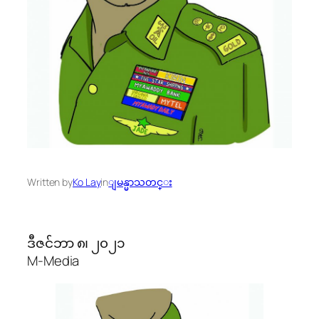
Written by
Ko Lay
in
ျမန္မာသတင္း
ဒီဇင်ဘာ ၈၊ ၂၀၂၁
M-Media