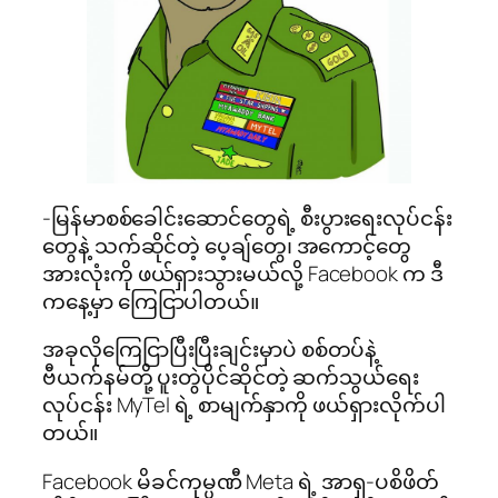
-မြန်မာစစ်ခေါင်းဆောင်တွေရဲ့ စီးပွားရေးလုပ်ငန်း
တွေနဲ့ သက်ဆိုင်တဲ့ ပေ့ချ်တွေ၊ အကောင့်တွေ
အားလုံးကို ဖယ်ရှားသွားမယ်လို့ Facebook က ဒီ
ကနေ့မှာ ကြေငြာပါတယ်။
အခုလိုကြေငြာပြီးပြီးချင်းမှာပဲ စစ်တပ်နဲ့
ဗီယက်နမ်တို့ ပူးတွဲပိုင်ဆိုင်တဲ့ ဆက်သွယ်ရေး
လုပ်ငန်း MyTel ရဲ့ စာမျက်နှာကို ဖယ်ရှားလိုက်ပါ
တယ်။
Facebook မိခင်ကုမ္ပဏီ Meta ရဲ့ အာရှ-ပစိဖိတ်