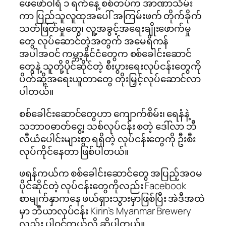
ဖေဖော်ဝါရီ ၁ ရက်နေ့ စစ်တပ်က အာဏာသိမ်း
ကာ ပြည်သူလူထုအပေါ် အကြမ်းဖက် တိုက်ခိုက်
သတ်ဖြတ်မှုတွေ၊ လူ့အခွင့်အရေးချိုးဖောက်မှု
တွေ လုပ်ဆောင်တဲ့အတွက် အမေရိကန်
အပါအဝင် ကမ္ဘာ့နိုင်ငံတွေက စစ်ခေါင်းဆောင်
တွေနဲ့ သူတို့ပိုင်ဆိုင်တဲ့ စီးပွားရေးလုပ်ငန်းတွေကို
ပိတ်ဆို့အရေးယူတာတွေ တိုးမြှင့်လုပ်ဆောင်လာ
ပါတယ်။
စစ်ခေါင်းဆောင်တွေဟာ ကျောက်စိမ်း၊ ရေနံနဲ့
သဘာ၀ဓာတ်ငွေ့၊ သစ်လုပ်ငန်း စတဲ့ ဒေါ်လာ ဘီ
လီယံပေါင်းများစွာ ရရှိတဲ့ လုပ်ငန်းတွေကို ဦးစီး
လုပ်ကိုင်နေတာ ဖြစ်ပါတယ်။
ဖရန်ကယ်က စစ်ခေါင်းဆောင်တွေ အပြည့်အ၀မ
ပိုင်ဆိုင်တဲ့ လုပ်ငန်းတွေကိုလည်း Facebook
စာမျက်နှာကနေ ဖယ်ရှားသွားမှာဖြစ်ပြီး အဲဒီအထဲ
မှာ ဘီယာလုပ်ငန်း Kirin’s Myanmar Brewery
လည်း ပါဝင်တယ်လို့ ဆိုပါတယ်။