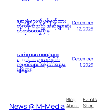
ဆေးရုံများကို ပစ်မှတ်ထား
December
တိုက်ခိုက်သည့် အဆိုးရွားဆုံး
12, 2025
စစ်ရာဇ၀တ်မှု ၄ ခု
လတ်တလောစစ်ပွဲများ
December
ကြောင့် ကမ္ဘာ့လက်နက်
ကုမ္ပဏီများ အမြတ်အစွန်း
1, 2025
များစွာရ
Blog
Events
News @ M-Media
About
Shop