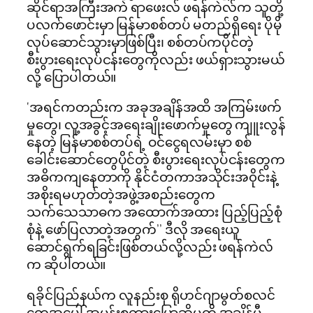
ဆိုင်ရာအကြီးအကဲ ရာဖေးလ် ဖရန်ကဲလ်က သူတို့
ပလက်ဖောင်းမှာ မြန်မာစစ်တပ် မတည်ရှိရေး ပိုမို
လုပ်ဆောင်သွားမှာဖြစ်ပြီး၊ စစ်တပ်ကပိုင်တဲ့
စီးပွားရေးလုပ်ငန်းတွေကိုလည်း ဖယ်ရှားသွားမယ်
လို့ ပြောပါတယ်။
‘အရင်ကတည်းက အခုအချိန်အထိ အကြမ်းဖက်
မှုတွေ၊ လူ့အခွင့်အရေးချိုးဖောက်မှုတွေ ကျူးလွန်
နေတဲ့ မြန်မာစစ်တပ်ရဲ့ ဝင်ငွေရလမ်းမှာ စစ်
ခေါင်းဆောင်တွေပိုင်တဲ့ စီးပွားရေးလုပ်ငန်းတွေက
အဓိကကျနေတာကို နိုင်ငံတကာအသိုင်းအ၀ိုင်းနဲ့
အစိုးရမဟုတ်တဲ့အဖွဲ့အစည်းတွေက
သက်သေသာဓက အထောက်အထား ပြည့်ပြည့်စုံ
စုံနဲ့ ဖော်ပြလာတဲ့အတွက်’’ ဒီလို အရေးယူ
ဆောင်ရွက်ရခြင်းဖြစ်တယ်လို့လည်း ဖရန်ကဲလ်
က ဆိုပါတယ်။
ရခိုင်ပြည်နယ်က လူနည်းစု ရိုဟင်ဂျာမွတ်စလင်
တွေအပေါ် အမုန်းစကားပြောဆိုမှုကို အချိန်မီ