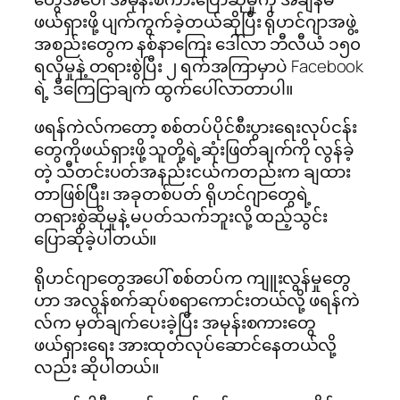
ဖယ်ရှားဖို့ ပျက်ကွက်ခဲ့တယ်ဆိုပြီး ရိုဟင်ဂျာအဖွဲ့
အစည်းတွေက နစ်နာကြေး ဒေါ်လာ ဘီလီယံ ၁၅၀
ရလိုမှုနဲ့ တရားစွဲပြီး ၂ ရက်အကြာမှာပဲ Facebook
ရဲ့ ဒီကြေ​ငြာချက် ထွက်ပေါ်လာတာပါ။
ဖရန်ကဲလ်ကတော့ စစ်တပ်ပိုင်စီးပွားရေးလုပ်ငန်း
တွေကိုဖယ်ရှားဖို့ သူတို့ရဲ့ဆုံးဖြတ်ချက်ကို လွန်ခဲ့
တဲ့ သီတင်းပတ်အနည်းငယ်ကတည်းက ချထား
တာဖြစ်ပြီး၊ အခုတစ်ပတ် ရိုဟင်ဂျာတွေရဲ့
တရားစွဲဆိုမှုနဲ့ မပတ်သက်ဘူးလို့ ထည့်သွင်း
ပြောဆိုခဲ့ပါတယ်။
ရိုဟင်ဂျာတွေအပေါ် စစ်တပ်က ကျူးလွန်မှုတွေ
ဟာ အလွန်စက်ဆုပ်စရာကောင်းတယ်လို့ ဖရန်ကဲ
လ်က မှတ်ချက်ပေးခဲ့ပြီး အမုန်းစကားတွေ
ဖယ်ရှားရေး အားထုတ်လုပ်ဆောင်နေတယ်လို့
လည်း ဆိုပါတယ်။