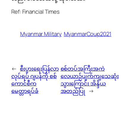
Ref: Financial Times
Myanmar Military
MyanmarCoup2021
←
စီးပွားရေးပြန်လာ
စစ်တပ်အကြီးအကဲ
လုပ်ရပ် ဂျပန်ကို စစ်
လေယာဉ်ပျက်ကျသေဆုံး
ကောင်စီက
သွားကြောင်း အိန္ဒိယ
မေတ္တာရပ်ခံ
အတည်ပြု
→