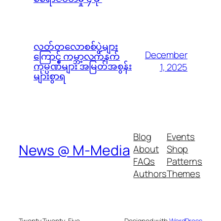
လတ်တလောစစ်ပွဲများ
December
ကြောင့် ကမ္ဘာ့လက်နက်
ကုမ္ပဏီများ အမြတ်အစွန်း
1, 2025
များစွာရ
Blog
Events
News @ M-Media
About
Shop
FAQs
Patterns
Authors
Themes
Twenty Twenty-Five
Designed with
WordPress