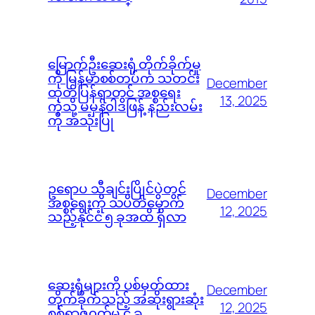
မြောက်ဦးဆေးရုံ တိုက်ခိုက်မှု
ကို မြန်မာစစ်တပ်က သတင်း
December
ထုတ်ပြန်ရာတွင် အစ္စရေး
13, 2025
ကဲ့သို့ မမှန်၀ါဒဖြန့် နည်းလမ်း
ကို အသုံးပြု
ဥရောပ သီချင်းပြိုင်ပွဲတွင်
December
အစ္စရေးကို သပိတ်မှောက်
12, 2025
သည့်နိုင်ငံ ၅ ခုအထိ ရှိလာ
ဆေးရုံများကို ပစ်မှတ်ထား
December
တိုက်ခိုက်သည့် အဆိုးရွားဆုံး
12, 2025
စစ်ရာဇ၀တ်မှု ၄ ခု