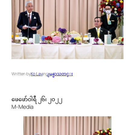
Written by
Ko Lay
in
ျမန္မာသတင္း
ဖေဖော်ဝါရီ ၂၆၊ ၂၀၂၂
M-Media