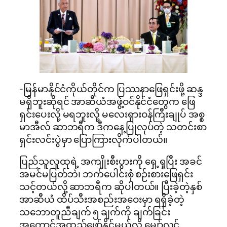
-မြန်မာနိုင်ငံကိုယ်တိုင်က ပြဿနာဖြေရှင်းဖို့ ဆန္ဒ
မရှိဘူးဆိုရင် အာဆီယံအဖွဲ့ဝင်နိုင်ငံတွေက ဖြေ
ရှင်းပေးလို့ မရဘူးလို့ မလေးရှားဝန်ကြီးချုပ် အစ္စ
မာအီလ် ဆာဘရီက ဒီကနေ့ပြုလုပ်တဲ့ သတင်းစာ
ရှင်းလင်းပွဲမှာ ပြောကြားလိုက်ပါတယ်။
ပြည်သူလူထုရဲ့ အကျိုးစီးပွားကို ရှေ့ရှုပြီး အခင်
အမင်မပြတ်ဘဲ၊ ဘက်ပေါင်းစုံ စဉ်းစားဖြေရှင်း
သင့်တယ်လို့ ဆာဘရီက ဆိုပါတယ်။ ပြီးခဲ့တဲ့နှစ်
အာဆီယံ ထိပ်သီးအစည်းအဝေးမှာ ရရှိခဲ့တဲ့​
သဘောတူညီချက် ၅ ချက်ကို ချက်ခြင်း
အကောင်အထည်ဖော်နိုင်မယ်လို့ မျှော်လင့်