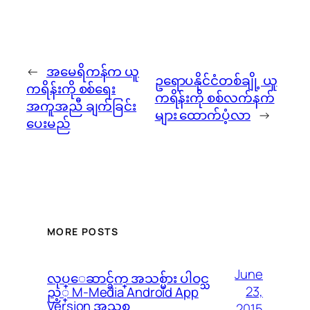
←
အမေရိကန်က ယူ
ဥရောပနိုင်ငံတစ်ချို့ ယူ
ကရိန်းကို စစ်ရေး
ကရိန်းကို စစ်လက်နက်
အကူအညီ ချက်ခြင်း
များ ထောက်ပံ့လာ
→
ပေးမည်
MORE POSTS
June
လုပ္ေဆာင္ခ်က္ အသစ္မ်ား ပါဝင္သ
23,
ည့္ M-Media Android App
Version အသစ္
2015