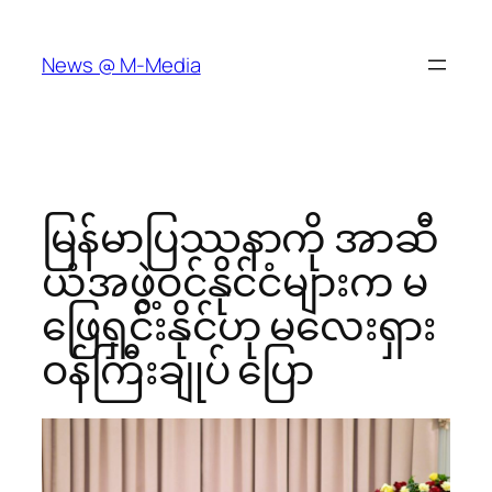
Skip
to
News @ M-Media
content
မြန်မာပြဿနာကို အာဆီ
ယံအဖွဲ့ဝင်နိုင်ငံများက မ
ဖြေရှင်းနိုင်ဟု မလေးရှား
ဝန်ကြီးချုပ် ပြော