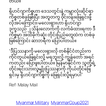
တယ်။
ရိုဟင်ဂျာကိစ္စဟာ ဒေသတွင်းနဲ့ ကမ္ဘာလုံးဆိုင်ရာ
ကိစ္စတစ်ခုဖြစ်ပြီး အတူတကွ ၀ိုင်းဝန်းဖြေရှင်းဖို့
လိုအပ်ကြောင်း၊ မလေးရှားဟာ ရိုဟင်ဂျာ
ဒုက္ခသည် ၂ သိန်းလောက်ကို လက်ခံထားရကာ ဒီ
ကိစ္စမှာ အထိခိုက်ဆုံး တိုင်းပြည်တွေထဲက တစ်ခု
ဖြစ်ကြောင်း ဆာဘရီက ပြောပါတယ်။
“ဒီပြဿနာကို မလေးရှားလို တစ်နိုင်ငံတည်းက
ကိုင်တွယ်ဖြေရှင်းလို့ မရဘူးလို့ ကျွန်တော် အရင်
ကတည်း ပြောဖူးပါတယ်။ မြန်မာနိုင်ငံက သူတို့ရဲ့
တိုင်းရင်းသားလူမျိုးပြဿနာကို ကိုယ်တိုင်ဖြေ
ရှင်းမှ ရိုဟင်ဂျာကိစ္စကို ဖြေရှင်းလို့ရမှာပါ”
Ref: Malay Mail
Myanmar Military
MyanmarCoup2021