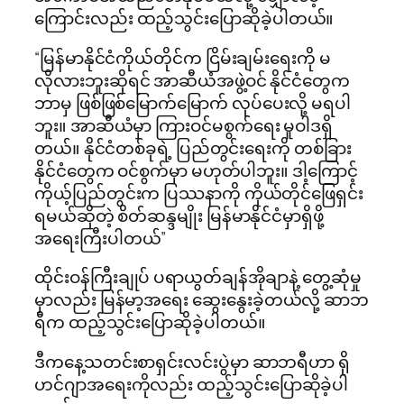
ကြောင်းလည်း ထည့်သွင်းပြောဆိုခဲ့ပါတယ်။
“မြန်မာနိုင်ငံကိုယ်တိုင်က ငြိမ်းချမ်းရေးကို မ
လိုလားဘူးဆိုရင် အာဆီယံအဖွဲ့ဝင် နိုင်ငံတွေက
ဘာမှ ဖြစ်ဖြစ်မြောက်မြောက် လုပ်ပေးလို့ မရပါ
ဘူး။ အာဆီယံမှာ ကြားဝင်မစွက်ရေး မူဝါဒရှိ
တယ်။ နိုင်ငံတစ်ခုရဲ့ ပြည်တွင်းရေးကို တစ်ခြား
နိုင်ငံတွေက ဝင်စွက်မှာ မဟုတ်ပါဘူး။ ဒါ့ကြောင့်
ကိုယ့်ပြည်တွင်းက ပြဿနာကို ကိုယ်တိုင်ဖြေရှင်း
ရမယ်ဆိုတဲ့ စိတ်ဆန္ဒမျိုး မြန်မာနိုင်ငံမှာရှိဖို့
အရေးကြီးပါတယ်”
ထိုင်းဝန်ကြီးချုပ် ပရာယွတ်ချန်အိုချာနဲ့ တွေ့ဆုံမှု
မှာလည်း မြန်မာ့အရေး ဆွေးနွေးခဲ့တယ်လို့ ဆာဘ
ရီက ထည့်သွင်းပြောဆိုခဲ့ပါတယ်။
ဒီကနေ့သတင်းစာရှင်းလင်းပွဲမှာ ဆာဘရီဟာ ရို
ဟင်ဂျာအရေးကိုလည်း ထည့်သွင်းပြောဆိုခဲ့ပါ