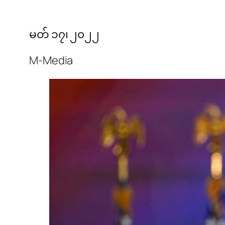
မတ် ၁၇၊ ၂၀၂၂
M-Media