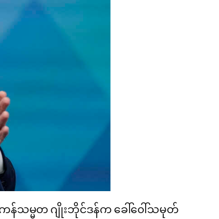
န်သမ္မတ ဂျိုးဘိုင်ဒန်က ခေါ်၀ေါ်သမုတ်