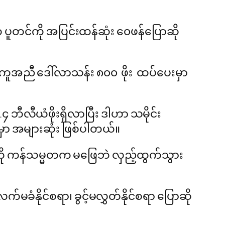
 ပူတင်ကို အပြင်းထန်ဆုံး ၀ေဖန်ပြောဆို
းအကူအညီ ဒေါ်လာသန်း ၈၀၀ ဖိုး ထပ်ပေးမှာ
လီယံဖိုးရှိလာပြီး ဒါဟာ သမိုင်း
ုမှာ အများဆုံး ဖြစ်ပါတယ်။
ို ကန်သမ္မတက မဖြေဘဲ လှည့်ထွက်သွား
်မခံနိုင်စရာ၊ ခွင့်မလွှတ်နိုင်စရာ ပြောဆို