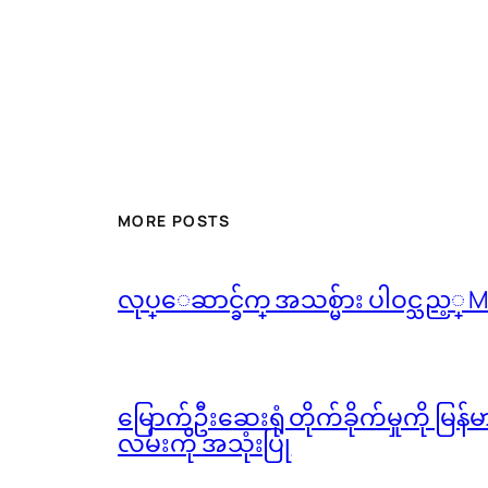
MORE POSTS
လုပ္ေဆာင္ခ်က္ အသစ္မ်ား ပါဝင္သည့္
မြောက်ဦးဆေးရုံ တိုက်ခိုက်မှုကို မြန
လမ်းကို အသုံးပြု