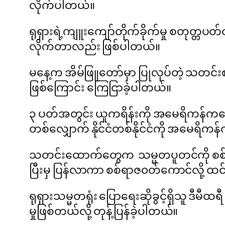
လိုက်ပါတယ်။
ရုရှားရဲ့ကျူးကျော်တိုက်ခိုက်မှု စတုတ္တပ
လိုက်တာလည်း ဖြစ်ပါတယ်။
မနေ့က အိမ်ဖြူတော်မှာ ပြုလုပ်တဲ့ သတင်းစ
ဖြစ်ကြောင်း ကြေငြာခဲ့ပါတယ်။
၃ ပတ်အတွင်း ယူကရိန်းကို အမေရိကန်ကပေး
တစ်လျှောက် နိုင်ငံတစ်နိုင်ငံကို အမေရိကန
သတင်းထောက်တွေက သမ္မတပူတင်ကို စစ်ရာ
ပြီးမှ ပြန်လာကာ စစ်ရာဇ၀တ်ကောင်လို့ ထ
ရုရှားသမ္မတရုံး ပြောရေးဆိုခွင့်ရှိသူ ဒီမီ
မှုဖြစ်တယ်လို့ တုန့်ပြန်ခဲ့ပါတယ်။