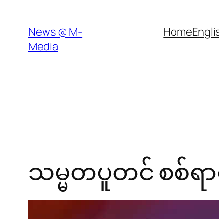
Skip
to
News @ M-
Home
Engli
content
Media
သမ္မတပူတင် စစ်ရ