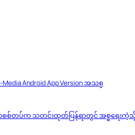
 M-Media Android App Version အသစ္
်မာစစ်တပ်က သတင်းထုတ်ပြန်ရာတွင် အစ္စရေးကဲ့သို့ 