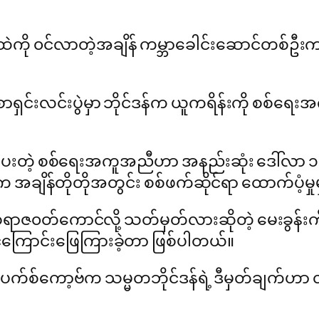
တ်ထဲကို ၀င်လာတဲ့အချိန် ကမ္ဘာခေါင်းဆောင်တစ်ဦးက
ာရှင်းလင်းပွဲမှာ ဘိုင်ဒန်က ယူကရိန်းကို စစ်ရေ
တဲ့ စစ်ရေးအကူအညီဟာ အနည်းဆုံး ဒေါ်လာ ၁.၄ ဘီ
်က အချိန်တိုတိုအတွင်း စစ်ဖက်ဆိုင်ရာ ထောက်ပံ့မှ
ဇ၀တ်ကောင်လို့ သတ်မှတ်လားဆိုတဲ့ မေးခွန်းက
င်ကြောင်းဖြေကြားခဲ့တာ ဖြစ်ပါတယ်။
ထရီ ပက်စ်ကော့ဗ်က သမ္မတဘိုင်ဒန်ရဲ့ ဒီမှတ်ချက်ဟာ လက