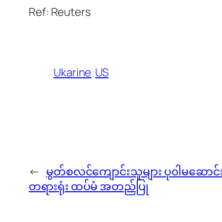
Ref: Reuters
Ukarine
US
←
မွတ်စလင်ကျောင်းသူများ ပု၀ါမဆောင်းရအ
တရားရုံး ထပ်မံ အတည်ပြု