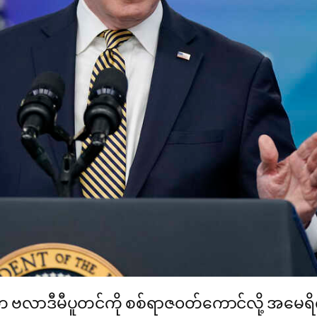
တ ဗလာဒီမီပူတင်ကို စစ်ရာဇ၀တ်ကောင်လို့ အမေရိက