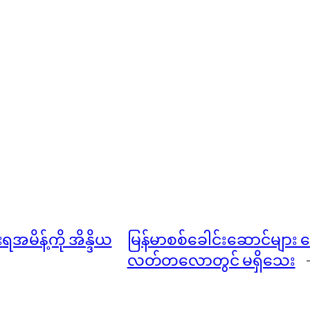
မိန့်ကို အိန္ဒိယ
မြန်မာစစ်ခေါင်းဆောင်များ 
လတ်တလောတွင် မရှိသေး