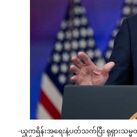
-ယူကရိန်းအရေးနဲ့ပတ်သက်ပြီး ရုရှားသမ္မ