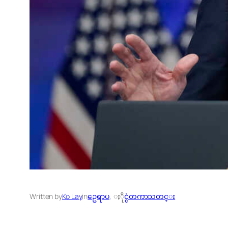
Written by
Ko Lay
in
ဥေရာပ
, 
ႏိုင္ငံတကာသတင္း