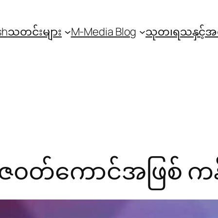
sh
သတင်းများ
M-Media Blog
သုတ၊ရသနှင့်
ာဇ၀တ်ကောင်အဖြစ် က