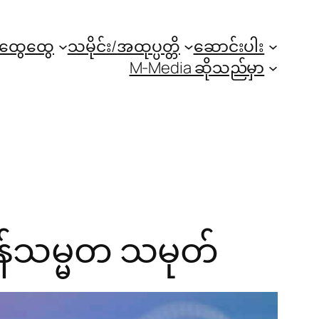
အထွေထွေ
သမိုင်း/အထုပ္ပတ္တိ
ဆောင်းပါး
M-Media ဆိုသည်မှာ
န်သမ္မတ သမုတ်