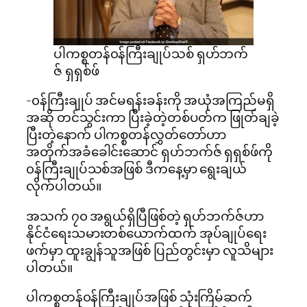
ပါကစ္စတန်၀န်ကြီးချုပ်သစ် ရှဟ်ဘက်
ဇ် ရှရှစ်ဖ်
-၀န်ကြီးချုပ် အင်မရန်းခန်းကို အယုံအကြည်မရှိ
အဆို တင်သွင်းကာ ပြီးခဲ့တဲ့တစ်ပတ်က ဖြုတ်ချခဲ့
ပြီးတဲ့နောက် ပါကစ္စတန်လွှတ်တော်ဟာ
အတိုက်အခံခေါင်းဆောင် ရှဟ်ဘက်ဇ် ရှရှစ်ဖ်ကို
၀န်ကြီးချုပ်သစ်အဖြစ် ဒီကနေ့မှာ ရွေးချယ်
လိုက်ပါတယ်။
အသက် ၇၀ အရွယ်ရှိပြီဖြစ်တဲ့ ရှဟ်ဘက်ဇ်ဟာ
နိုင်ငံရေးသမားတစ်ယောက်ထက် အုပ်ချုပ်ရေး
ဖက်မှာ ထူးချွန်သူအဖြစ် ပြည်တွင်းမှာ လူသိများ
ပါတယ်။
ပါကစ္စတန်၀န်ကြီးချုပ်အဖြစ် သုံးကြိမ်ဆက်