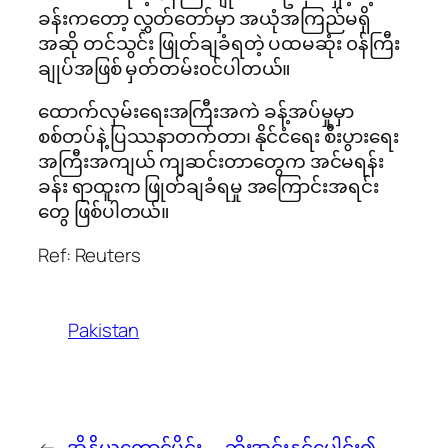
ခန်းကတော့ လွှတ်တော်မှာ အယုံအကြည်မရှိ
အဆို တင်သွင်း ဖြုတ်ချခံရတဲ့ ပထမဆုံး ၀န်ကြီး
ချုပ်အဖြစ် မှတ်တမ်း၀င်ပါတယ်။
ထောက်လှမ်းရေးအကြီးအကဲ ခန့်အပ်မှုမှာ
စစ်တပ်နဲ့ ပြဿနာတက်တာ၊ နိုင်ငံရေး စီးပွားရေး
အကြီးအကျယ် ကျဆင်းတာတွေက အင်မရန်း
ခန်း ရာထူးက ဖြုတ်ချခံရမှု အကြောင်းအရင်း
တွေ ဖြစ်ပါတယ်။
Ref: Reuters
Pakistan
←
အိန္ဒိယတောင်ပိုင်း
ဘိုးအင်းနှင့်ပေါင်း၍