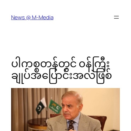
Skip
to
News @ M-Media
content
ပါကစ္စတန်တွင် ၀န်ကြီး
ချုပ်အပြောင်းအလဲဖြစ်