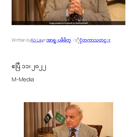
Written by
Ko Lay
in
အာရွ-ပဖိဖိတ္
, 
ႏိုင္ငံတကာသတင္း
ဧပြီ ၁၁၊ ၂၀၂၂
M-Media