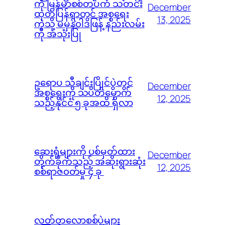
ကို မြန်မာစစ်တပ်က သတင်း
December
ထုတ်ပြန်ရာတွင် အစ္စရေး
13, 2025
ကဲ့သို့ မမှန်၀ါဒဖြန့် နည်းလမ်း
ကို အသုံးပြု
ဥရောပ သီချင်းပြိုင်ပွဲတွင်
December
အစ္စရေးကို သပိတ်မှောက်
12, 2025
သည့်နိုင်ငံ ၅ ခုအထိ ရှိလာ
ဆေးရုံများကို ပစ်မှတ်ထား
December
တိုက်ခိုက်သည့် အဆိုးရွားဆုံး
12, 2025
စစ်ရာဇ၀တ်မှု ၄ ခု
လတ်တလောစစ်ပွဲများ