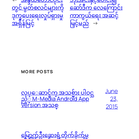
တွင် မွတ်စလင်များကို
ဆော်ဒီက လေကြောင်း
ဒုက္ခပေးရေးလှုပ်ရှားမှု
ကာကွယ်ရေး အဆင့်
အရှိန်မြင့်
မြှင့်မည်
→
MORE POSTS
June
လုပ္ေဆာင္ခ်က္ အသစ္မ်ား ပါဝင္သ
23,
ည့္ M-Media Android App
Version အသစ္
2015
မြောက်ဦးဆေးရုံ တိုက်ခိုက်မှု