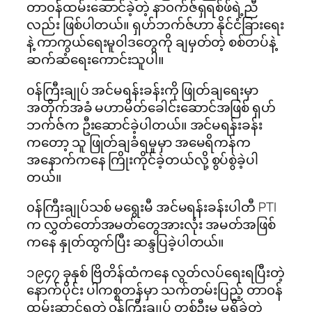
တာ၀န်ထမ်းဆောင်ခဲ့တဲ့ နာ၀က်ဇ်ရှရစ်ဖ်ရဲ့ညီ
လည်း ဖြစ်ပါတယ်။ ရှဟ်ဘက်ဇ်ဟာ နိုင်ငံခြားရေး
နဲ့ ကာကွယ်ရေးမူ၀ါဒတွေကို ချမှတ်တဲ့ စစ်တပ်နဲ့
ဆက်ဆံရေးကောင်းသူပါ။
၀န်ကြီးချုပ် အင်မရန်းခန်းကို ဖြုတ်ချရေးမှာ
အတိုက်အခံ မဟာမိတ်ခေါင်းဆောင်အဖြစ် ရှဟ်
ဘက်ဇ်က ဦးဆောင်ခဲ့ပါတယ်။ အင်မရန်းခန်း
ကတော့ သူ ဖြုတ်ချခံရမှုမှာ အမေရိကန်က
အနောက်ကနေ ကြိုးကိုင်ခဲ့တယ်လို့ စွပ်စွဲခဲ့ပါ
တယ်။
၀န်ကြီးချုပ်သစ် မရွေးမီ အင်မရန်းခန်းပါတီ PTI
က လွှတ်တော်အမတ်တွေအားလုံး အမတ်အဖြစ်
ကနေ နှုတ်ထွက်ပြီး ဆန္ဒပြခဲ့ပါတယ်။
၁၉၄၇ ခုနှစ် ဗြိတိန်ထံကနေ လွတ်လပ်ရေးရပြီးတဲ့
နောက်ပိုင်း ပါကစ္စတန်မှာ သက်တမ်းပြည့် တာ၀န်
ထမ်းဆာင်ရတဲ့ ၀န်ကြီးချုပ် တစ်ဦးမှ မရှိခဲ့တဲ့