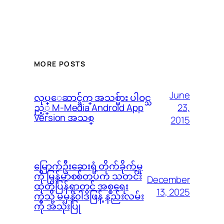
MORE POSTS
June
လုပ္ေဆာင္ခ်က္ အသစ္မ်ား ပါဝင္သ
23,
ည့္ M-Media Android App
Version အသစ္
2015
မြောက်ဦးဆေးရုံ တိုက်ခိုက်မှု
ကို မြန်မာစစ်တပ်က သတင်း
December
ထုတ်ပြန်ရာတွင် အစ္စရေး
13, 2025
ကဲ့သို့ မမှန်၀ါဒဖြန့် နည်းလမ်း
ကို အသုံးပြု