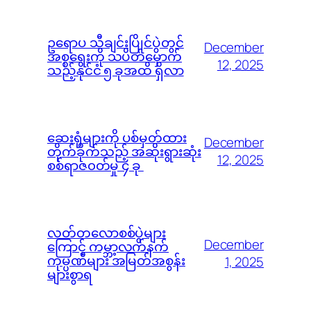
ဥရောပ သီချင်းပြိုင်ပွဲတွင်
December
အစ္စရေးကို သပိတ်မှောက်
12, 2025
သည့်နိုင်ငံ ၅ ခုအထိ ရှိလာ
ဆေးရုံများကို ပစ်မှတ်ထား
December
တိုက်ခိုက်သည့် အဆိုးရွားဆုံး
12, 2025
စစ်ရာဇ၀တ်မှု ၄ ခု
လတ်တလောစစ်ပွဲများ
December
ကြောင့် ကမ္ဘာ့လက်နက်
ကုမ္ပဏီများ အမြတ်အစွန်း
1, 2025
များစွာရ