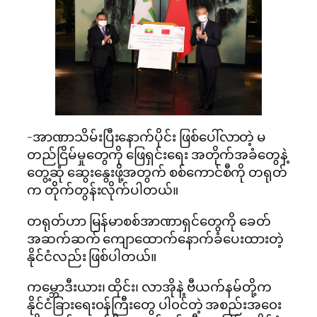
-အာဏာသိမ်းပြီးနောက်ပိုင်း ဖြစ်ပေါ်လာတဲ့ မ
တည်ငြိမ်မှုတွေကို ဖြေရှင်းရေး အတိုက်အခံတွေနဲ့
တွေ့ဆုံ ဆွေးနွေးဖို့အတွက် စစ်ကောင်စီကို တရုတ်
က တိုက်တွန်းလိုက်ပါတယ်။
တရုတ်ဟာ မြန်မာစစ်အာဏာရှင်တွေကို ခေတ်
အဆက်ဆက် ကျောထောက်နောက်ခံပေးထားတဲ့
နိုင်ငံလည်း ဖြစ်ပါတယ်။
ကမ္ဘောဒီးယား၊ ထိုင်း၊ လာအိုနဲ့ ဗီယက်နမ်တို့က
နိုင်ငံခြားရေး၀န်ကြီးတွေ ပါ၀င်တဲ့ အစည်းအ၀ေး