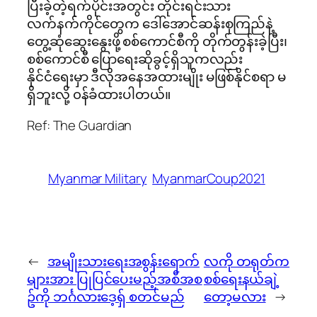
ပြီးခဲ့တဲ့ရက်ပိုင်းအတွင်း တိုင်းရင်းသား
လက်နက်ကိုင်တွေက ဒေါ်အောင်ဆန်းစုကြည်နဲ့
တွေ့ဆုံဆွေးနွေးဖို့ စစ်ကောင်စီကို တိုက်တွန်းခဲ့ပြီး၊
စစ်ကောင်စီ ပြောရေးဆိုခွင့်ရှိသူကလည်း
နိုင်ငံရေးမှာ ဒီလိုအနေအထားမျိုး မဖြစ်နိုင်စရာ မ
ရှိဘူးလို့ ၀န်ခံထားပါတယ်။
Ref: The Guardian
Myanmar Military
MyanmarCoup2021
←
အမျိုးသားရေးအစွန်းရောက်
လကို တရုတ်က
များအား ပြုပြင်ပေးမည့်အစီအစ
စစ်ရေးနယ်ချဲ့
ဥ်ကို ဘင်္ဂလားဒေ့ရှ် စတင်မည်
တော့မလား
→