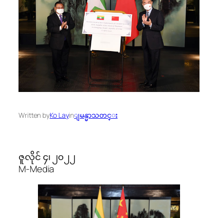
Written by
Ko Lay
in
ျမန္မာသတင္း
ဇူလိုင် ၄၊ ၂၀၂၂
M-Media