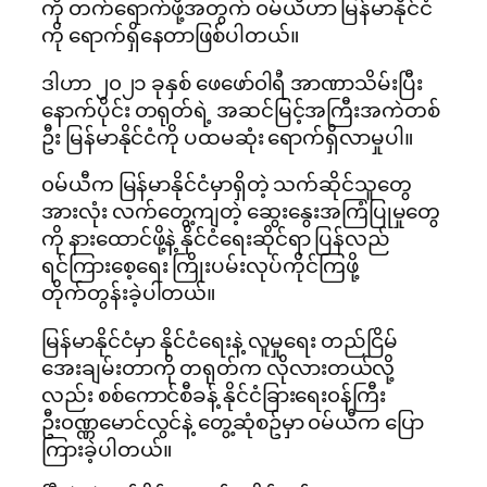
ကို တက်ရောက်ဖို့အတွက် ၀မ်ယီဟာ မြန်မာနိုင်ငံ
ကို ရောက်ရှိနေတာဖြစ်ပါတယ်။
ဒါဟာ ၂၀၂၁ ခုနှစ် ဖေဖော်၀ါရီ အာဏာသိမ်းပြီး
နောက်ပိုင်း တရုတ်ရဲ့ အဆင်မြင့်အကြီးအကဲတစ်
ဦး မြန်မာနိုင်ငံကို ပထမဆုံး ရောက်ရှိလာမှုပါ။
၀မ်ယီက မြန်မာနိုင်ငံမှာရှိတဲ့ သက်ဆိုင်သူတွေ
အားလုံး လက်တွေ့ကျတဲ့ ဆွေးနွေးအကြံပြုမှုတွေ
ကို နားထောင်ဖို့နဲ့ နိုင်ငံရေးဆိုင်ရာ ပြန်လည်
ရင်ကြားစေ့ရေး ကြိုးပမ်းလုပ်ကိုင်ကြဖို့
တိုက်တွန်းခဲ့ပါတယ်။
မြန်မာနိုင်ငံမှာ နိုင်ငံရေးနဲ့ လူမှုရေး တည်ငြိမ်
အေးချမ်းတာကို တရုတ်က လိုလားတယ်လို့
လည်း စစ်ကောင်စီခန့် နိုင်ငံခြားရေး၀န်ကြီး
ဦး၀ဏ္ဏမောင်လွင်နဲ့ တွေ့ဆုံစဥ်မှာ ၀မ်ယီက ပြော
ကြားခဲ့ပါတယ်။