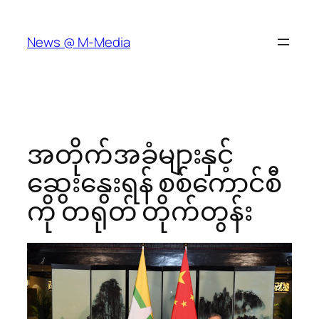
Skip
to
News @ M-Media
content
အတိုက်အခံများနှင့်
ဆွေးနွေးရန် စစ်ကောင်စီ
ကို တရုတ် တိုက်တွန်း