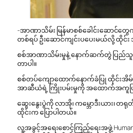
-အာဏာသိမ်း မြန်မာစစ်ခေါင်းဆောင်တွေကိ
တစ်ရပ် ဦးဆောင်ကျင်းပပေးမယ်လို့ ထိုင်း
စစ်အာဏာသိမ်းမှုနဲ့ နောက်ဆက်တွဲ ပြည်
တာပါ။
စစ်တပ်ကျောထောက်နောက်ခံပြု ထိုင်းအိမ်စေ
အာဆီယံရဲ့ ကြိုးပမ်းမှုကို အထောက်အကူဖြ
ဆွေးနွေးပွဲကို လာအို၊ ကမ္ဘောဒီးယား၊ တရုတ်
ထိုင်းက ပြောပါတယ်။
လူ့အခွင့်အရေးစောင့်ကြည့်ရေးအဖွဲ့ Human