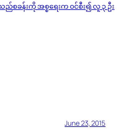
သည်စခန်းကို အစ္စရေးက ၀င်စီး၍ လူ ၃ ဦး
June 23, 2015