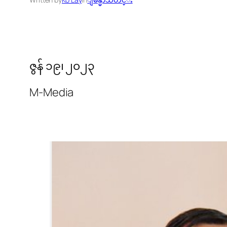
ဇွန် ၁၉၊ ၂၀၂၃
M-Media