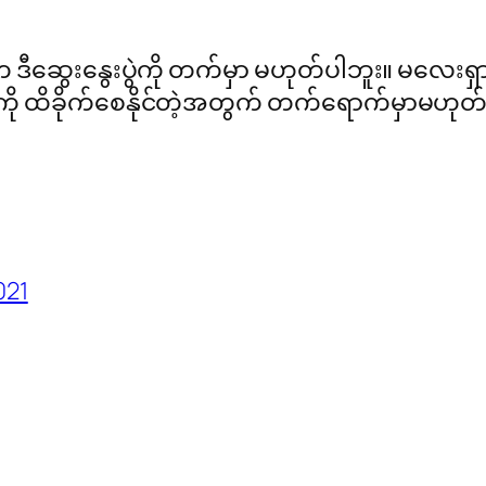
းက ဒီဆွေးနွေးပွဲကို တက်မှာ မဟုတ်ပါဘူး။ မလေးရ
ှုကို ထိခိုက်စေနိုင်တဲ့အတွက် တက်ရောက်မှာမဟု
021