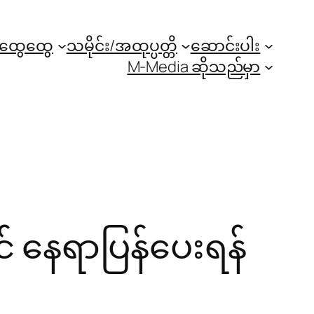
အထွေထွေ
သမိုင်း/အထုပ္ပတ္တိ
ဆောင်းပါး
M-Media ဆိုသည်မှာ
် နေရာပြန်ပေးရန်