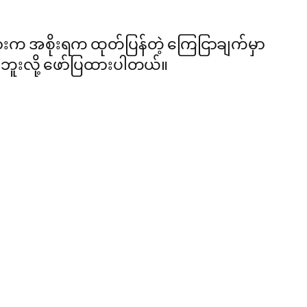
ှားက အစိုးရက ထုတ်ပြန်တဲ့ ကြေငြာချက်မှာ
တ်ဘူးလို့ ဖော်ပြထားပါတယ်။