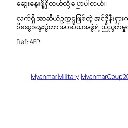
ဆွေးနွေးဖို့ရှိတယ်လို့ ပြောပါတယ်။
လက်ရှိ အာဆီယံဥက္ကဌဖြစ်တဲ့ အင်ဒိုနီးရှာ
ဒီဆွေးနွေးပွဲဟာ အာဆီယံအဖွဲ့ရဲ့ ညီညွတ်မ
Ref: AFP
Myanmar Military
MyanmarCoup2