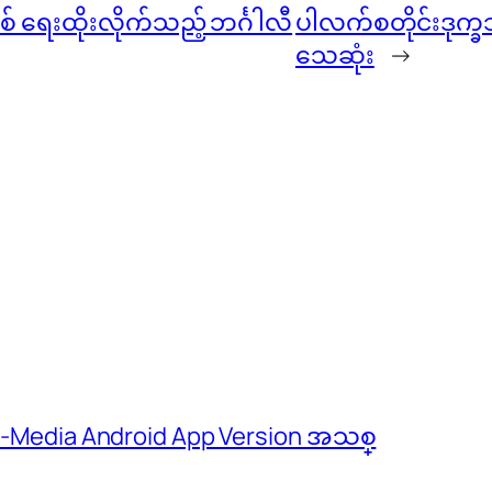
ရေးထိုးလိုက်သည့် ဘင်္ဂါလီ
ပါလက်စတိုင်းဒုက္ခ
သေဆုံး
→
 M-Media Android App Version အသစ္