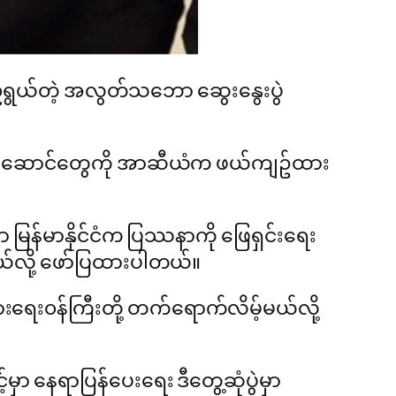
်ရွယ်တဲ့ အလွတ်သဘော ဆွေးနွေးပွဲ
ေါင်းဆောင်တွေကို အာဆီယံက ဖယ်ကျဥ်ထား
 မြန်မာနိုင်ငံက ပြဿနာကို ဖြေရှင်းရေး
တယ်လို့ ဖော်ပြထားပါတယ်။
ခြားရေး၀န်ကြီးတို့ တက်ရောက်လိမ့်မယ်လို့
ာ နေရာပြန်ပေးရေး ဒီတွေ့ဆုံပွဲမှာ