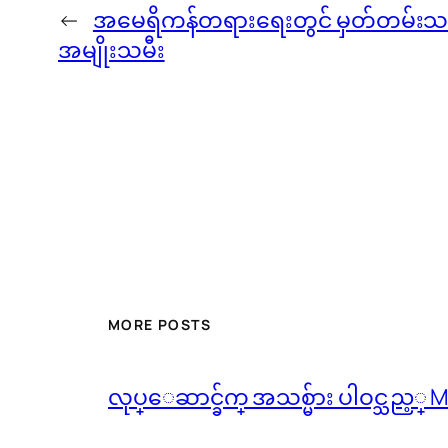
←
အမေရိကန်တရားရေးတွင် မှတ်တမ်းသစ် 
အမျိုးသမီး
MORE POSTS
လုပ္ေဆာင္ခ်က္ အသစ္မ်ား ပါဝင္သည့္