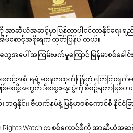
ု အာဆီယံအဆင့်မှာ ပြန်လာပါ၀င်လာနိုင်ရေး ရည
 အိမ်စောင့်အစိုးရက ထုတ်ပြန်ပါတယ်။
သူတွေအပေါ် အကြမ်းဖက်မှုကြောင့် မြန်မာစစ်ခ
ာင့်အစိုးရရဲ့ မနေ့ကထုတ်ပြန်တဲ့ ကြေငြာချက်မှာ
စ်စေဖို့အတွက် ဒီဆွေးနွေးပွဲကို စီစဥ်ရတာဖြစ်
၊ ဘရူနိုင်း၊ ဗီယက်နမ်နဲ့ မြန်မာစစ်ကောင်စီ နိုင်ငံ
 Rights Watch က စစ်ကောင်စီကို အာဆီယံအဆင့်မှ