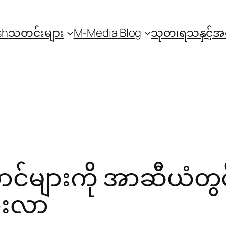
sh
သတင်းများ
M-Media Blog
သုတ၊ရသနှင့်
ာင်များကို အာဆီယံတွင
စားလာ