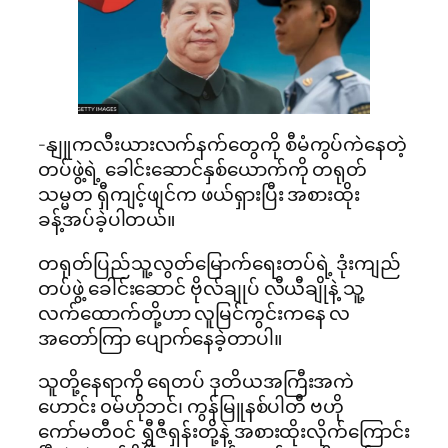
-နျူကလီးယားလက်နက်တွေကို စီမံကွပ်ကဲနေတဲ့
တပ်ဖွဲ့ရဲ့ ခေါင်းဆောင်နှစ်ယောက်ကို တရုတ်
သမ္မတ ရှီကျင့်ဖျင်က ဖယ်ရှားပြီး အစားထိုး
ခန့်အပ်ခဲ့ပါတယ်။
တရုတ်ပြည်သူ့လွတ်မြောက်ရေးတပ်ရဲ့ ဒုံးကျည်
တပ်ဖွဲ့ ခေါင်းဆောင် ဗိုလ်ချုပ် လီယီချိုနဲ့ သူ့
လက်ထောက်တို့ဟာ လူမြင်ကွင်းကနေ လ
အတော်ကြာ ပျောက်နေခဲ့တာပါ။
သူတို့နေရာကို ရေတပ် ဒုတိယအကြီးအကဲ
ဟောင်း ၀မ်ဟိုဘင်၊ ကွန်မြူနစ်ပါတီ ဗဟို
ကော်မတီ၀င် ရွှီဇီရှန်းတို့နဲ့ အစားထိုးလိုက်ကြောင်း