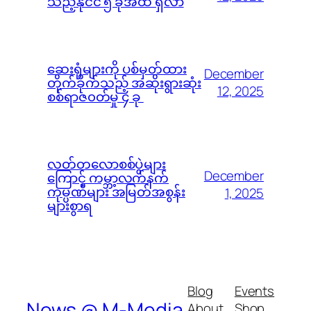
သည့်နိုင်ငံ ၅ ခုအထိ ရှိလာ
ဆေးရုံများကို ပစ်မှတ်ထား
December
တိုက်ခိုက်သည့် အဆိုးရွားဆုံး
12, 2025
စစ်ရာဇ၀တ်မှု ၄ ခု
လတ်တလောစစ်ပွဲများ
December
ကြောင့် ကမ္ဘာ့လက်နက်
ကုမ္ပဏီများ အမြတ်အစွန်း
1, 2025
များစွာရ
Blog
Events
News @ M-Media
About
Shop