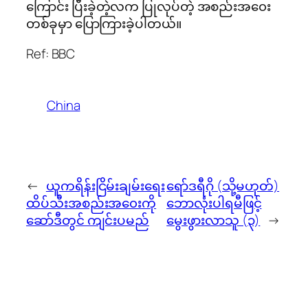
ကြောင်း ပြီးခဲ့တဲ့လက ပြုလုပ်တဲ့ အစည်းအ၀ေး
တစ်ခုမှာ ပြောကြားခဲ့ပါတယ်။
Ref: BBC
China
←
ယူကရိန်းငြိမ်းချမ်းရေး
ရော်ဒရီဂို (သို့မဟုတ်)
ထိပ်သီးအစည်းအ၀ေးကို
ဘောလုံးပါရမီဖြင့်
ဆော်ဒီတွင် ကျင်းပမည်
မွေးဖွားလာသူ (၃)
→