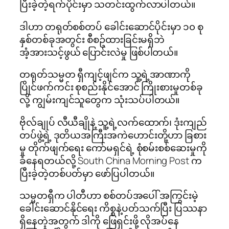
ပြီးခဲ့တဲ့ရက်ပိုင်းမှာ သတင်းထွက်လာပါတယ်။
ဒါဟာ တရုတ်စစ်တပ် ခေါင်းဆောင်ပိုင်းမှာ ၁၀ စု
နှစ်တစ်ခုအတွင်း စီစဥ်ထားခြင်းမရှိဘဲ
အံ့အားသင့်ဖွယ် ပြောင်းလဲမှု ဖြစ်ပါတယ်။
တရုတ်သမ္မတ ရှီကျင့်ဖျင်က သူ့ရဲ့အာဏာကို
ပြိုင်ဖက်ကင်း စုစည်းနိုင်အောင် ကြိုးစားမှုတစ်ခု
လို့ ကျွမ်းကျင်သူတွေက သုံးသပ်ပါတယ်။
ဗိုလ်ချုပ် လီယီချိုနဲ့ သူ့ရဲ့လက်ထောက်၊ ဒုံးကျည်
တပ်ဖွဲ့ရဲ့ ဒုတိယအကြီးအကဲဟောင်းတို့ဟာ ခြစား
မှု တိုက်ဖျက်ရေး ကော်မရှင်ရဲ့ စုံစမ်းစစ်ဆေးမှုကို
ခံနေရတယ်လို့ South China Morning Post က
ပြီးခဲ့တဲ့တစ်ပတ်မှာ ဖော်ပြပါတယ်။
သမ္မတရှီက ပါတီဟာ စစ်တပ်အပေါ် အကြွင်းမဲ့
ခေါင်းဆောင်နိုင်ရေး ကိစ္စနဲ့ပတ်သက်ပြီး ပြဿနာ
ရှိနေတဲ့အတွက် ဒါကို ဖြေရှင်းဖို့ လိုအပ်နေ