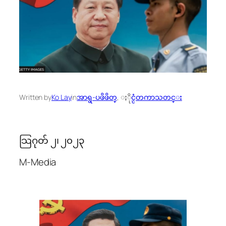
Written by
Ko Lay
in
အာရွ-ပဖိဖိတ္
, 
ႏိုင္ငံတကာသတင္း
သြဂုတ် ၂၊ ၂၀၂၃
M-Media