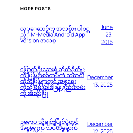
MORE POSTS
June
လုပ္ေဆာင္ခ်က္ အသစ္မ်ား ပါဝင္သ
23,
ည့္ M-Media Android App
Version အသစ္
2015
မြောက်ဦးဆေးရုံ တိုက်ခိုက်မှု
ကို မြန်မာစစ်တပ်က သတင်း
December
ထုတ်ပြန်ရာတွင် အစ္စရေး
13, 2025
ကဲ့သို့ မမှန်၀ါဒဖြန့် နည်းလမ်း
ကို အသုံးပြု
ဥရောပ သီချင်းပြိုင်ပွဲတွင်
December
အစ္စရေးကို သပိတ်မှောက်
12, 2025