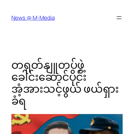
Skip
to
News @ M-Media
content
တရုတ်နျူတပ်ဖွဲ့
ခေါင်းဆောင်ပိုင်း
အံ့အားသင့်ဖွယ် ဖယ်ရှား
ခံရ